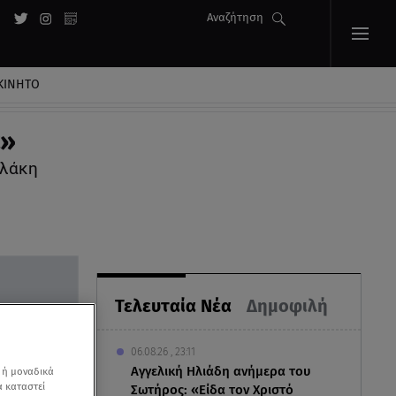
Αναζήτηση
ΚΙΝΗΤΟ
ά»
αλάκη
Τελευταία Νέα
Δημοφιλή
06.08.26 , 23:11
Αγγελική Ηλιάδη ανήμερα του
 ή μοναδικά
α καταστεί
Σωτήρος: «Είδα τον Χριστό