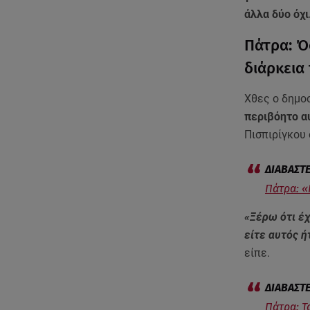
άλλα δύο όχι
Πάτρα: Ό
διάρκεια
Χθες ο δημ
περιβόητο α
Πισπιρίγκου 
Πάτρα: «
«Ξέρω ότι έχ
είτε αυτός ή
είπε.
Πάτρα: Τ