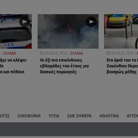
ΕΛΛΑΔΑ
06.08.26, 16:50
ΕΛΛΑΔΑ
06.08.26, 15:57
ήγε να κλέψει
Οι έξι πιο επικίνδυνες
Στα όριά του το
θε
εβδομάδες του έτους για
Ζακύνθου: Περι
α και πέθανε
δασικές πυρκαγιές
βιασμών, μέθης
ΛΟΓΕΣ
ΟΙΚΟΝΟΜΙΑ
ΥΓΕΙΑ
ΣΑΝ ΣΗΜΕΡΑ
ΑΘΛΗΤΙΚΑ
ΑΥΤΟ