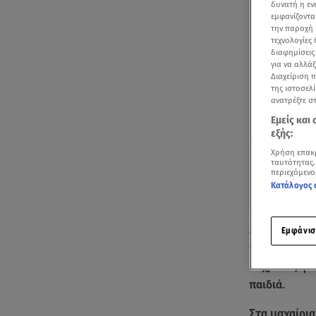
δυνατή η ε
εμφανίζοντα
την παροχή 
τεχνολογίες
διαφημίσεις
για να αλλά
Διαχείριση 
της ιστοσελί
ανατρέξτε σ
Εμείς και
εξής:
Χρήση επακ
ταυτότητας.
περιεχόμενο
Κατάλογος 
Άγριο καβγά
Εμφάνισ
γραφείο λίγο
30χρονος φέρ
παιδιά.
Στα μαχαίρι