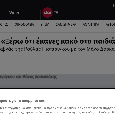
Video
ΛΟΓΕΣ
ΟΙΚΟΝΟΜΙΑ
ΥΓΕΙΑ
ΣΑΝ ΣΗΜΕΡΑ
ΑΘΛΗΤΙΚΑ
ΑΥΤΟ
 «Ξέρω ότι έκανες κακό στα παιδι
καβγάς της Ρούλας Πισπιρίγκου με τον Μάνο Δασκ
μαστε για το απόρρητό σας
603
συνεργάτες μας αποθηκεύουμε προσωπικά δεδομένα, όπως δεδομένα περιήγησης
κά στοιχεία, και έχουμε πρόσβαση σε αυτά στη συσκευή σας. Αν επιλέξετε Αποδοχή, θ