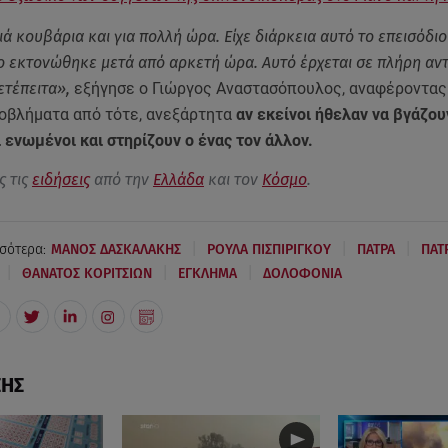
ιά κουβάρια και για πολλή ώρα. Είχε διάρκεια αυτό το επεισόδι
ίο εκτονώθηκε μετά από αρκετή ώρα. Αυτό έρχεται σε πλήρη αντ
ετέπειτα»,
εξήγησε ο Γιώργος Αναστασόπουλος, αναφέροντας 
ροβλήματα από τότε, ανεξάρτητα
αν εκείνοι ήθελαν να βγάζου
ι ενωμένοι και στηρίζουν ο ένας τον άλλον.
ς τις
ειδήσεις
από την
Ελλάδα
και τον
Κόσμο
.
|
|
|
σότερα:
ΜΑΝΟΣ ΔΑΣΚΑΛΑΚΗΣ
ΡΟΥΛΑ ΠΙΣΠΙΡΙΓΚΟΥ
ΠΑΤΡΑ
ΠΑΤ
|
|
|
ΘΑΝΑΤΟΣ ΚΟΡΙΤΣΙΩΝ
ΕΓΚΛΗΜΑ
ΔΟΛΟΦΟΝΙΑ
ΣΗΣ