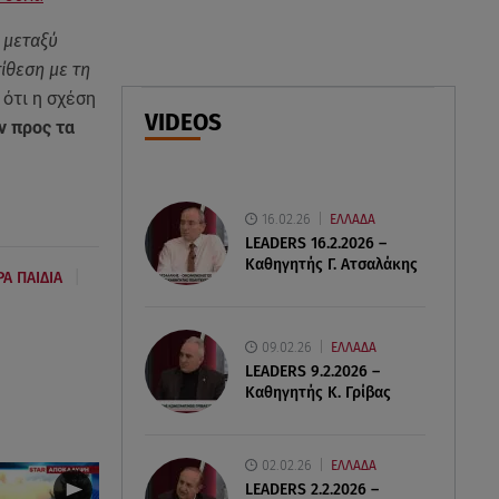
δύσβατο φαράγγι
ο μεταξύ
ίθεση με τη
06.08.26 , 19:44
ότι η σχέση
Πότε δεν επιβάλλεται φόρος
VIDEOS
κληρονομιάς σε τραπεζικές
ν προς τα
καταθέσεις
06.08.26 , 19:17
16.02.26
ΕΛΛΑΔΑ
Κυψέλη: «Βιώνουμε βαθιά
LEADERS 16.2.2026 –
οδύνη» - Τι λέει η οικογένεια της
Καθηγητής Γ. Ατσαλάκης
Λίζα
|
ΡΑ ΠΑΙΔΙΑ
09.02.26
ΕΛΛΑΔΑ
LEADERS 9.2.2026 –
Καθηγητής Κ. Γρίβας
02.02.26
ΕΛΛΑΔΑ
LEADERS 2.2.2026 –