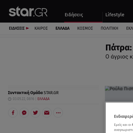
Αθλητικά
Quiz
Ειδήσεις
Lifestyle
Αυτοκίνητο
ΕΙΔΗΣΕΙΣ
ΚΑΙΡΟΣ
ΕΛΛΑΔΑ
ΚΟΣΜΟΣ
ΠΟΛΙΤΙΚΗ
ΕΚ
Πάτρα:
Ο άγριος 
Συντακτική Ομάδα
STAR.GR
03.05.22, 08:16
ΕΛΛΑΔΑ
Ενδιαφερό
Εμείς και οι
αναγνωριστι