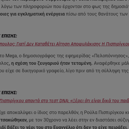
, λόγω των πληροφοριών που έρχονταν στο φως της δημοσιό
οιες για εγκληματική ενέργεια
πίσω από τους θανάτους των
πουλος: Γιατί Δεν Καταθέτει Αίτηση Αποφυλάκισης Η Πισπιρίγκο
το Mega, ο δημοσιογράφος της εφημερίδας «Πελοπόννησος»,
υλος
, η σχέση του ζευγαριού ήταν τεταμένη.
Αναφέρθηκε μάλι
υ είχε σε δικηγορικό γραφείο, λίγο πριν από τη σύλληψη τη
.
Πισπιρίγκου απαντά στο τεστ DNA: «Ξέρει ότι είναι δικά του παι
ίχε αποκαλύψει ο ίδιος στο παρελθόν, η Ρούλα Πισπιρίγκου κ
ς
τσακώθηκαν,
με τον 30χρονο να λέει στην εν διαστάσει σύζυγ
ιδί βάζει το χέρι του στο Ευαγγέλιο ότι δεν το είχε πειράξει,