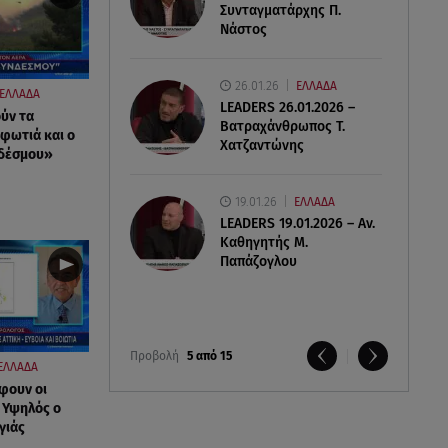
Συνταγματάρχης Π.
Νάστος
26.01.26
ΕΛΛΑΔΑ
ΕΛΛΑΔΑ
LEADERS 26.01.2026 –
ύν τα
Βατραχάνθρωπος Τ.
 φωτιά και ο
Χατζαντώνης
νδέσμου»
19.01.26
ΕΛΛΑΔΑ
LEADERS 19.01.2026 – Αν.
Καθηγητής Μ.
Παπάζογλου
Προβολή
5 από 15
ΕΛΛΑΔΑ
φουν οι
- Υψηλός ο
γιάς