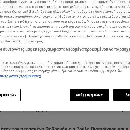
νεργοποίηση τεχνολογιών παρακολούθησης προκειμένου να υποστηριχθούν οι σκοποί
ι παρακάτω, για τους οποίους εμείς και οι συνεργάτες μας επεξεργαζόμαστε τα δεδομέ
υπηρεσιών. Αν επιλέξετε Απόρριψη όλων όλων ή αποσύρετε τη συγκατάθεσή σας, οι ε
 θα απενεργοποιηθούν. Αν απενεργοποιηθούν οι ιχνηλάτες, ορισμένο περιεχόμενο και κά
 που βλέπετε ενδέχεται να μην είναι τόσο σχετικές με εσάς. Μπορείτε να επανεμφανίσετ
ξετε τις επιλογές σας ή να αποσύρετε τη συναίνεσή σας ανά πάσα στιγμή πατώντας τον
προτιμήσεων στο κάτω μέρος της ιστοσελίδας [ή το αιωρούμενο εικονίδιο στο κάτω α
δας, εάν υπάρχει]. Οι επιλογές σας θα τεθούν σε ισχύ στον Ιστότοπος. Για περισσότερε
την Πολιτική Απορρήτου μας.
 οι συνεργάτες μας επεξεργαζόμαστε δεδομένα προκειμένου να παρασχ
ριβών δεδομένων γεωεντοπισμού. Ακριβής σάρωση χαρακτηριστικών συσκευής για αν
Δείτε περισσότερα άρθρα μας στα αποτελέσματα αναζήτησης
 Αποθήκευση ή/και πρόσβαση στα δεδομένα μιας συσκευής. Εξατομικευμένη διαφήμι
, μέτρηση διαφήμισης και περιεχομένου, έρευνα κοινού και ανάπτυξη υπηρεσιών.
Add star.gr on Google
συνεργατών (προμηθευτές)
 είχαν ο
Μάνος Δασκαλάκης
και η
Ρούλα Πισπιρίγκου
σε δικη
η σκοπών
Απόρριψη όλων
Απ
 πριν από τη σύλληψη της δεύτερης για τη δολοφονία της
Τζ
εται να την κατηγόρησε ότι έκανε κακό στα δύο από τα τρία
α ήταν τον περασμένο Φεβρουάριο η Ρούλα Πισπιρίγκου και ο