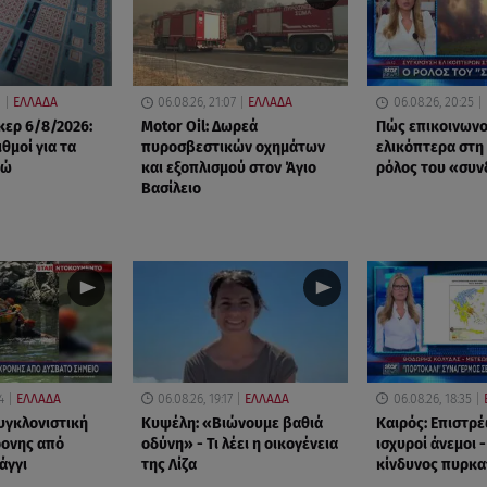
0
ΕΛΛΑΔΑ
06.08.26, 21:07
ΕΛΛΑΔΑ
06.08.26, 20:25
ερ 6/8/2026:
Motor Oil: Δωρεά
Πώς επικοινωνο
ιθμοί για τα
πυροσβεστικών οχημάτων
ελικόπτερα στη
ρώ
και εξοπλισμού στον Άγιο
ρόλος του «συ
Βασίλειο
4
ΕΛΛΑΔΑ
06.08.26, 19:17
ΕΛΛΑΔΑ
06.08.26, 18:35
υγκλονιστική
Κυψέλη: «Βιώνουμε βαθιά
Καιρός: Επιστρέ
ρονης από
οδύνη» - Τι λέει η οικογένεια
ισχυροί άνεμοι 
άγγι
της Λίζα
κίνδυνος πυρκα