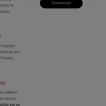
κατάσταση
Περισσότερα
τητας κι
 τριών
06.08.26 , 21:59
Νέες τουρκικές προκλήσεις στο
Αιγαίο - Αερομαχία με ελληνικά
F-16
υ
06.08.26 , 21:31
Τροχαίο για τον Mike - Η
 Γιώργος
ανακοίνωση του ράπερ στα
στα σε μια
social media
ς Ρούλας
06.08.26 , 21:22
Ισραήλ - Κύπρος - Κρήτη: Το
μεγαλύτερο υποθαλάσσιο
καλώδιο στον κόσμο
διά»
αι ο Μάνος
06.08.26 , 21:07
Motor Oil: Δωρεά
ό του ότι
πυροσβεστικών οχημάτων και
 αλλά για τα