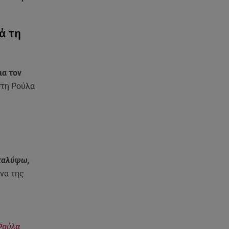
εξοπλισμού στον Άγιο Βασίλειο
06.08.26 , 20:49
ά τη
Άκης Παυλόπουλος: Η τρυφερή
εξομολόγηση της συζύγου του,
Ελένης Φωτοπούλου
ια τον
στη Ρούλα
06.08.26 , 20:25
Πώς επικοινωνούν τα
ελικόπτερα στη φωτιά και ο
ρόλος του «συνδέσμου»
06.08.26 , 20:16
Αθηνά Οικονομάκου από την
ακαλύψω,
Μπόρα Μπόρα: «Έσκασε όλη η
να της
κούραση του χειμώνα»
06.08.26 , 20:04
Σαμοθράκη: Συγκλονιστική
 Ρούλα
διάσωση 15χρονης από