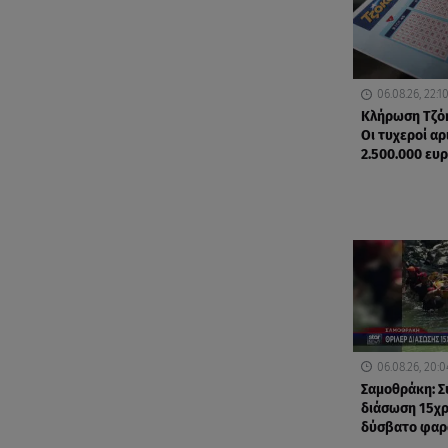
06.08.26, 22:1
Κλήρωση Τζόκ
Οι τυχεροί αρ
2.500.000 ευ
06.08.26, 20:0
Σαμοθράκη: Σ
διάσωση 15χ
δύσβατο φαρ