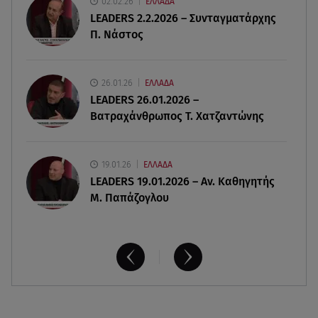
02.02.26
ΕΛΛΑΔΑ
09.08.26 , 20:29
LEADERS 2.2.2026 – Συνταγματάρχης
«Ισλαμικό ΝΑΤΟ»: Τι σημαίνει η νέα συμμαχία για
Π. Νάστος
την Ελλάδα
09.08.26 , 20:22
26.01.26
ΕΛΛΑΔΑ
Χούθι: Η επίθεση με drone έθεσε σε συναγερμό
LEADERS 26.01.2026 –
τη Σαουδική Αραβία
Βατραχάνθρωπος Τ. Χατζαντώνης
19.01.26
ΕΛΛΑΔΑ
LEADERS 19.01.2026 – Αν. Καθηγητής
Μ. Παπάζογλου