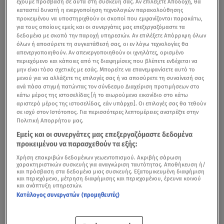
έχουμε πρόσβαση σε αυτά στη συσκευή σας. Αν επιλέξετε Αποδοχή, θα
καταστεί δυνατή η ενεργοποίηση τεχνολογιών παρακολούθησης
προκειμένου να υποστηριχθούν οι σκοποί που εμφανίζονται παρακάτω,
για τους οποίους εμείς και οι συνεργάτες μας επεξεργαζόμαστε τα
δεδομένα με σκοπό την παροχή υπηρεσιών. Αν επιλέξετε Απόρριψη όλων
όλων ή αποσύρετε τη συγκατάθεσή σας, οι εν λόγω τεχνολογίες θα
απενεργοποιηθούν. Αν απενεργοποιηθούν οι ιχνηλάτες, ορισμένο
περιεχόμενο και κάποιες από τις διαφημίσεις που βλέπετε ενδέχεται να
μην είναι τόσο σχετικές με εσάς. Μπορείτε να επανεμφανίσετε αυτό το
μενού για να αλλάξετε τις επιλογές σας ή να αποσύρετε τη συναίνεσή σας
ανά πάσα στιγμή πατώντας τον σύνδεσμο Διαχείριση προτιμήσεων στο
κάτω μέρος της ιστοσελίδας [ή το αιωρούμενο εικονίδιο στο κάτω
αριστερό μέρος της ιστοσελίδας, εάν υπάρχει]. Οι επιλογές σας θα τεθούν
σε ισχύ στον Ιστότοπος. Για περισσότερες λεπτομέρειες ανατρέξτε στην
Πολιτική Απορρήτου μας.
Εμείς και οι συνεργάτες μας επεξεργαζόμαστε δεδομένα
προκειμένου να παρασχεθούν τα εξής:
Χρήση επακριβών δεδομένων γεωεντοπισμού. Ακριβής σάρωση
χαρακτηριστικών συσκευής για αναγνώριση ταυτότητας. Αποθήκευση ή/
και πρόσβαση στα δεδομένα μιας συσκευής. Εξατομικευμένη διαφήμιση
και περιεχόμενο, μέτρηση διαφήμισης και περιεχομένου, έρευνα κοινού
και ανάπτυξη υπηρεσιών.
Κατάλογος συνεργατών (προμηθευτές)