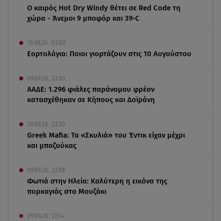
Ο καιρός Hot Dry Windy θέτει σε Red Code τη
χώρα - Άνεμοι 9 μποφόρ και 39◦C
10.08.26 , 03:00
Εορτολόγιο: Ποιοι γιορτάζουν στις 10 Αυγούστου
09.08.26 , 23:50
ΑΑΔΕ: 1.296 φιάλες παράνομου φρέον
κατασχέθηκαν σε Κήπους και Δοϊράνη
09.08.26 , 23:20
Greek Mafia: Τα «Σκυλιά» του Έντικ είχαν μέχρι
και μπαζούκας
09.08.26 , 22:58
Φωτιά στην Ηλεία: Καλύτερη η εικόνα της
πυρκαγιάς στο Μουζάκι
09.08.26 , 22:14