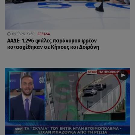
09.08.26, 23:50
ΕΛΛΑΔΑ
ΑΑΔΕ: 1.296 φιάλες παράνομου φρέον
κατασχέθηκαν σε Κήπους και Δοϊράνη