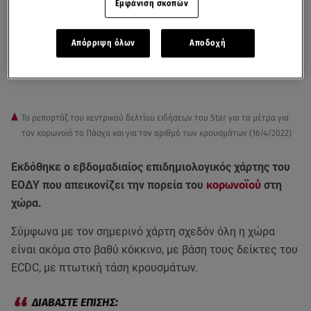
Εμφάνιση σκοπών
Απόρριψη όλων
Αποδοχή
To ρεπορτάζ του κεντρικού δελτίου ειδήσεων του Star για τα μέτρα για
τον κορωνοϊό το Πάσχα και για τον αριθμό των κρουσμάτων (16/4/2022)
Εκδόθηκε ο εβδομαδιαίος επιδημιολογικός χάρτης του
ΕΟΔΥ που απεικονίζει την πορεία του
κορωνοϊού
στη
χώρα.
Σύμφωνα με τον σημερινό χάρτη σχεδόν όλη η χώρα
είναι ακόμα στο βαθύ κόκκινο, με βάση τους δείκτες του
ECDC, με πτωτική τάση κρουσμάτων.