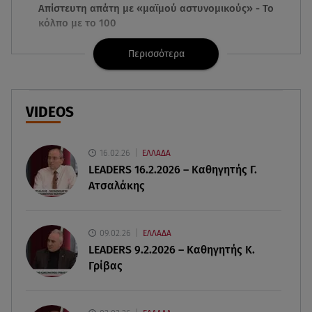
Απίστευτη απάτη με «μαϊμού αστυνομικούς» - Το
κόλπο με το 100
Περισσότερα
09.08.26 , 21:24
Πέθανε ο σπουδαίος ηθοποιός Νίκος
Καλογερόπουλος
VIDEOS
09.08.26 , 21:11
Μεγάλη φωτιά στο Μουζάκι Ηλείας - Επιχειρούν
105 πυροσβέστες και 9 εναέρια
16.02.26
ΕΛΛΑΔΑ
LEADERS 16.2.2026 – Καθηγητής Γ.
Ατσαλάκης
09.08.26 , 20:59
Σκιάθος: 15χρονος καταγγέλλει 17χρονο για
βιασμό και εκβιασμό
09.02.26
ΕΛΛΑΔΑ
LEADERS 9.2.2026 – Καθηγητής Κ.
09.08.26 , 20:35
Γρίβας
Drone εξερράγη κοντά σε αγωγό φυσικού αερίου
στη Βουλγαρία