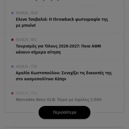
06.08.26 , 18:30
Ελενα Τσαβαλιά: Η throwback φωτογραφία της
με μπικίνι!
06.08.26 , 18:12
Τουρισμός για Όλους 2026-2027: Ποια ΑΦΜ
κάνουν σήμερα αίτηση
06.08.26 , 17:53
Αμαλία Κωστοπούλου: Συνεχίζει τις διακοπές της
στο κοσμοπολίτικο Κάπρι
06.08.26 , 17:53
Mercedes-Benz GLB: Τώρα με όφελος 2.000
ευρώ
Περισσότερα
06.08.26 , 17:43
Συμφωνία Ιράν – Ομάν για τα Στενά του Ορμούζ