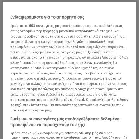
Ενδιαφερόμαστε για το απόρρητό σας
Εμείς και οι
603
συνεργάτες μας αποθηκεύουμε προσωπικά δεδομένα,
όπως δεδομένα περιήγησης ή μοναδικά αναγνωριστικά στοιχεία, και
έχουμε πρόσβαση σε αυτά στη συσκευή σας. Αν επιλέξετε Αποδοχή, θα
καταστεί δυνατή η ενεργοποίηση τεχνολογιών παρακολούθησης
προκειμένου να υποστηριχθούν οι σκοποί που εμφανίζονται παρακάτω,
για τους οποίους εμείς και οι συνεργάτες μας επεξεργαζόμαστε τα
δεδομένα με σκοπό την παροχή υπηρεσιών. Αν επιλέξετε Απόρριψη όλων
όλων ή αποσύρετε τη συγκατάθεσή σας, οι εν λόγω τεχνολογίες θα
απενεργοποιηθούν. Αν απενεργοποιηθούν οι ιχνηλάτες, ορισμένο
περιεχόμενο και κάποιες από τις διαφημίσεις που βλέπετε ενδέχεται να
μην είναι τόσο σχετικές με εσάς. Μπορείτε να επανεμφανίσετε αυτό το
μενού για να αλλάξετε τις επιλογές σας ή να αποσύρετε τη συναίνεσή σας
ανά πάσα στιγμή πατώντας τον σύνδεσμο Διαχείριση προτιμήσεων στο
κάτω μέρος της ιστοσελίδας [ή το αιωρούμενο εικονίδιο στο κάτω
αριστερό μέρος της ιστοσελίδας, εάν υπάρχει]. Οι επιλογές σας θα τεθούν
σε ισχύ στον Ιστότοπος. Για περισσότερες λεπτομέρειες ανατρέξτε στην
Πολιτική Απορρήτου μας.
Εμείς και οι συνεργάτες μας επεξεργαζόμαστε δεδομένα
προκειμένου να παρασχεθούν τα εξής:
Χρήση επακριβών δεδομένων γεωεντοπισμού. Ακριβής σάρωση
χαρακτηριστικών συσκευής για αναγνώριση ταυτότητας. Αποθήκευση ή/