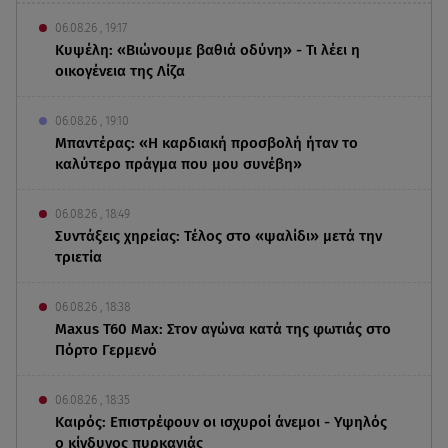
06.08.26 , 19:17
Κυψέλη: «Βιώνουμε βαθιά οδύνη» - Τι λέει η
οικογένεια της Λίζα
06.08.26 , 19:10
Μπαντέρας: «Η καρδιακή προσβολή ήταν το
καλύτερο πράγμα που μου συνέβη»
06.08.26 , 18:49
Συντάξεις χηρείας: Τέλος στο «ψαλίδι» μετά την
τριετία
06.08.26 , 18:38
Maxus T60 Max: Στον αγώνα κατά της φωτιάς στο
Πόρτο Γερμενό
06.08.26 , 18:35
Καιρός: Επιστρέφουν οι ισχυροί άνεμοι - Υψηλός
ο κίνδυνος πυρκαγιάς