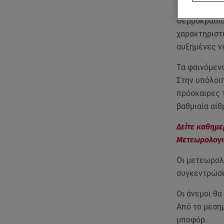
Σαββατοκύρ
Θερμοκρασία 
χαρακτηριστι
αυξημένες ν
Τα φαινόμενα
Στην υπόλοι
πρόσκαιρες 
βαθμιαία αίθ
Δείτε καθημε
Μετεωρολογικ
Οι μετεωρολ
συγκεντρώσε
Οι άνεμοι θα
Από το μεσημ
μποφόρ.