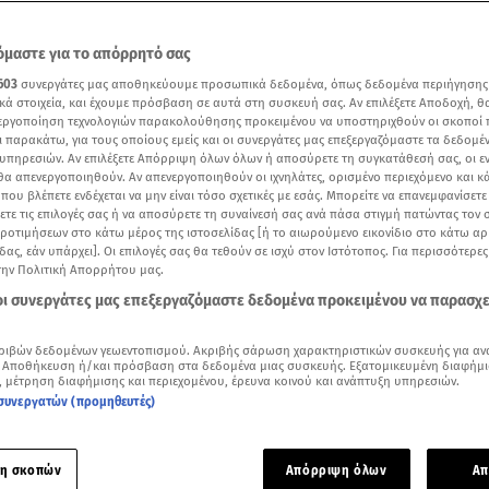
μαστε για το απόρρητό σας
603
συνεργάτες μας αποθηκεύουμε προσωπικά δεδομένα, όπως δεδομένα περιήγησης
κά στοιχεία, και έχουμε πρόσβαση σε αυτά στη συσκευή σας. Αν επιλέξετε Αποδοχή, θ
νεργοποίηση τεχνολογιών παρακολούθησης προκειμένου να υποστηριχθούν οι σκοποί
ι παρακάτω, για τους οποίους εμείς και οι συνεργάτες μας επεξεργαζόμαστε τα δεδομέ
υπηρεσιών. Αν επιλέξετε Απόρριψη όλων όλων ή αποσύρετε τη συγκατάθεσή σας, οι ε
 θα απενεργοποιηθούν. Αν απενεργοποιηθούν οι ιχνηλάτες, ορισμένο περιεχόμενο και κά
 που βλέπετε ενδέχεται να μην είναι τόσο σχετικές με εσάς. Μπορείτε να επανεμφανίσετ
ξετε τις επιλογές σας ή να αποσύρετε τη συναίνεσή σας ανά πάσα στιγμή πατώντας τον
προτιμήσεων στο κάτω μέρος της ιστοσελίδας [ή το αιωρούμενο εικονίδιο στο κάτω α
δας, εάν υπάρχει]. Οι επιλογές σας θα τεθούν σε ισχύ στον Ιστότοπος. Για περισσότερε
την Πολιτική Απορρήτου μας.
Δείτε περισσότερα άρθρα μας στα αποτελέσματα αναζήτησης
 οι συνεργάτες μας επεξεργαζόμαστε δεδομένα προκειμένου να παρασχ
Add star.gr on Google
ριβών δεδομένων γεωεντοπισμού. Ακριβής σάρωση χαρακτηριστικών συσκευής για αν
 Αποθήκευση ή/και πρόσβαση στα δεδομένα μιας συσκευής. Εξατομικευμένη διαφήμι
υ καιρού από το Star και την ΕΜΥ
, μέτρηση διαφήμισης και περιεχομένου, έρευνα κοινού και ανάπτυξη υπηρεσιών.
συνεργατών (προμηθευτές)
κανική σκόνη είναι σήμερα η ατμόσφαιρα. Το φαινόμενο αναμ
 από την Παρασκευή το απόγευμα. Πολύ καλός ο
καιρός
το
η σκοπών
Απόρριψη όλων
Απ