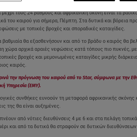
ιακο.
μέχρι τους 24 βαθμούς και αφρικανική σκόνη είναι τα βασικ
κά του καιρού για σήμερα, Πέμπτη. Στα δυτικά και βόρεια π
εφώσεις με τοπικές βροχές και σποραδικές καταιγίδες.
 βαθμιαία θα εξασθενήσουν και από το βράδυ ο καιρός θα βε
πη χώρα αρχικά αραιές νεφώσεις κατά τόπους πιο πυκνές, με
τοπικές βροχές και μεμονωμένες καταιγίδες μικρής διάρκεια
ριος καιρός.
ρινά την πρόγνωση του καιρού από το Star, σύμφωνα με την Εθ
ή Υπηρεσία (ΕΜΥ).
ογικές συνθήκες ευνοούν τη μεταφορά αφρικανικής σκόνης κ
ις της θα είναι αυξημένες.
 πνέουν από νότιες διευθύνσεις 4 με 6 και στα πελάγη τοπικ
έρι και από τα δυτικά θα στραφούν σε δυτικών διευθύνσεων 