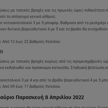
ώσεις με τοπικές βροχές και τις πρωινές ώρες πιθανότητα 
Από το απόγευμα γενικά αίθριος.
οι νοτιοανατολικοί 3 με 5 μποφόρ. Βαθμιαία από το μεσημέρι 
νουν δυτικοί βορειοδυτικοί 4 με 5 και το βραδυ θα ενισχυθούν
: Από 12 έως 22 βαθμούς Κελσίου.
ΚΗ
ώσεις με τοπικές βροχές κυρίως από τις προμεσημβρινές ώρ
 να εκδηλωθεί και πρόσκαιρη καταιγίδα. Σταδιακή βελτίωση α
οανατολικοί 3 με 4 και από το βράδυ βορειοδυτικοί 4 με 5 μπ
: Από 09 έως 17 βαθμούς Κελσίου.
 αύριο Παρασκευή 8 Απριλίου 2022
κευή, ο καιρός θα είναι γενικά αίθριος σε όλη τη χώρα. Η ορ