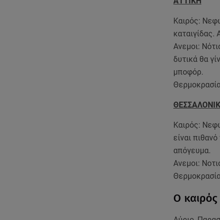
ΑΤΤΙΚΗ
Καιρός: Νεφ
καταιγίδας. 
Ανεμοι: Νότι
δυτικά θα γί
μποφόρ.
Θερμοκρασία
ΘΕΣΣΑΛΟΝΙ
Καιρός: Νεφ
είναι πιθανό
απόγευμα.
Ανεμοι: Νοτι
Θερμοκρασία
Ο καιρός
Αύριο, Παρασ