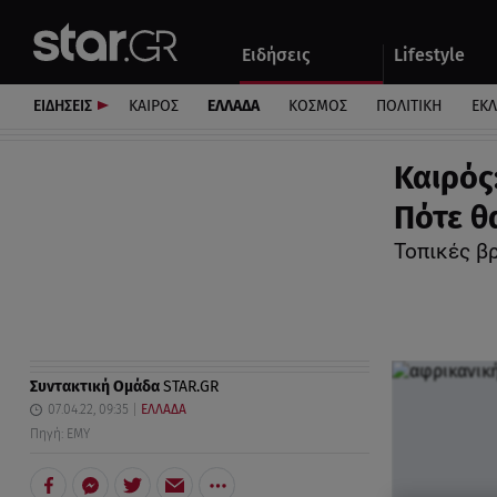
Αθλητικά
Quiz
Ειδήσεις
Lifestyle
Αυτοκίνητο
ΕΙΔΗΣΕΙΣ
ΚΑΙΡΟΣ
ΕΛΛΑΔΑ
ΚΟΣΜΟΣ
ΠΟΛΙΤΙΚΗ
ΕΚ
Καιρός
Πότε θ
Τοπικές βρ
Συντακτική Ομάδα
STAR.GR
07.04.22, 09:35
ΕΛΛΑΔΑ
Πηγή: ΕΜΥ