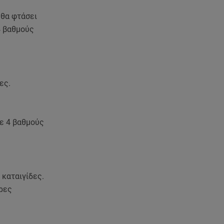
Διακοπές στην Πάρο χωρίς τον
Χρήστο Μάστορα
 θα φτάσει
4 βαθμούς
06.08.26 , 22:12
Στην παραλία η Αποστολία Ζώη:
«Γεμάτη αλμύρα»
ες.
06.08.26 , 22:10
Κλήρωση Τζόκερ 6/8/2026: Οι
τυχεροί αριθμοί για τα
2.500.000 ευρώ
με 4 βαθμούς
06.08.26 , 22:02
Σύγκρουση τραμ στη Γερμανία:
25 τραυματίες, 7 σε σοβαρή
κατάσταση
 καταιγίδες.
ερες
06.08.26 , 21:59
Νέες τουρκικές προκλήσεις στο
Αιγαίο - Αερομαχία με ελληνικά