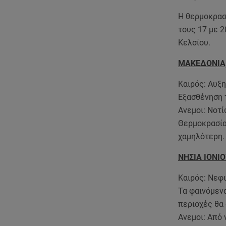
Η θερμοκρασί
τους 17 με 2
Κελσίου.
ΜΑΚΕΔΟΝΙΑ
Καιρός: Αυξ
Εξασθένηση 
Ανεμοι: Νοτί
Θερμοκρασία
χαμηλότερη.
ΝΗΣΙΑ ΙΟΝΙ
Καιρός: Νεφώ
Τα φαινόμεν
περιοχές θα
Ανεμοι: Από 