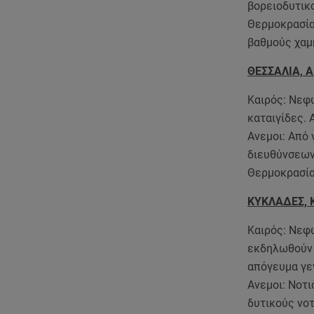
βορειοδυτικο
Θερμοκρασία
βαθμούς χαμ
ΘΕΣΣΑΛΙΑ, 
Καιρός: Νεφ
καταιγίδες. 
Ανεμοι: Από 
διευθύνσεων
Θερμοκρασία
ΚΥΚΛΑΔΕΣ, 
Καιρός: Νεφώ
εκδηλωθούν 
απόγευμα γεν
Ανεμοι: Νοτι
δυτικούς νοτ