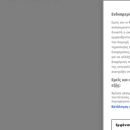
Ενδιαφερό
Εμείς και οι
αναγνωριστι
δυνατή η ε
εμφανίζοντα
την παροχή 
τεχνολογίες
διαφημίσεις
για να αλλά
Διαχείριση 
της ιστοσελί
ανατρέξτε σ
Εμείς και
εξής:
Χρήση επακ
ταυτότητας.
Η πρόβλεψη το
περιεχόμενο
Κατάλογος 
Γεμάτη αφρι
εξασθενήσει
Εμφάνισ