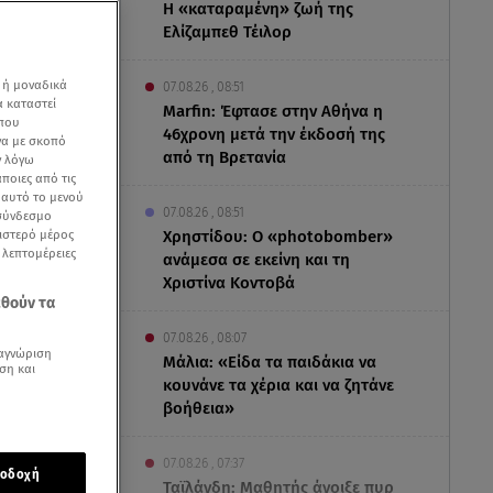
Η «καταραμένη»​​​​​​​ ζωή της
Ελίζαμπεθ Τέιλορ
 ή μοναδικά
07.08.26 , 08:51
α καταστεί
Marfin: Έφτασε στην Αθήνα η
 που
46χρονη μετά την έκδοσή της
να με σκοπό
από τη Βρετανία
ν λόγω
ποιες από τις
ε αυτό το μενού
07.08.26 , 08:51
 σύνδεσμο
ριστερό μέρος
Χρηστίδου: Ο «photobomber»
ς λεπτομέρειες
ανάμεσα σε εκείνη και τη
Χριστίνα Κοντοβά
εθούν τα
07.08.26 , 08:07
αγνώριση
Μάλια: «Είδα τα παιδάκια να
ση και
κουνάνε τα χέρια και να ζητάνε
βοήθεια»
ένεται να
07.08.26 , 07:37
οδοχή
Ταϊλάνδη: Μαθητής άνοιξε πυρ