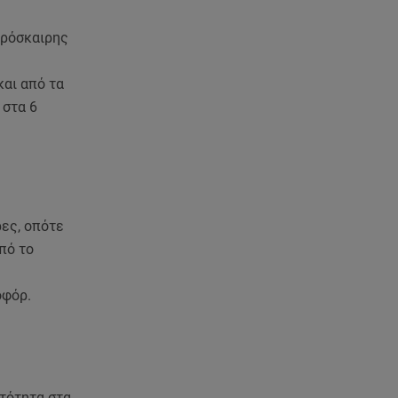
πρόσκαιρης
και από τα
 στα 6
ες, οπότε
πό το
οφόρ.
ατότητα στα