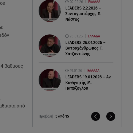
02.02.26
ΕΛΛΑΔΑ
ου.
LEADERS 2.2.2026 –
Συνταγματάρχης Π.
Νάστος
ου
εδόν
26.01.26
ΕΛΛΑΔΑ
LEADERS 26.01.2026 –
Βατραχάνθρωπος Τ.
Χατζαντώνης
 4 βαθμούς
19.01.26
ΕΛΛΑΔΑ
LEADERS 19.01.2026 – Αν.
Καθηγητής Μ.
Παπάζογλου
.
Βαθμιαία από
Προβολή
5 από 15