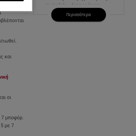
σε σχολείο - Αναφορές για
νεκρούς
ά
Περισσότερα
ροβλέπονται
07.08.26 , 03:00
Εορτολόγιο: Ποιοι γιορτάζουν
στις 7 Αυγούστου
λτιωθεί.
06.08.26 , 23:41
ς και
Βασιλική Ανδρίτσου: Ξεκίνησε
τις διακοπές με τον σύζυγο και
την κορούλα της
νική
06.08.26 , 23:11
Αγγελική Ηλιάδη ανήμερα του
αι οι
Σωτήρος: «Είδα τον Χριστό
μπροστά μου!»
ά 7 μποφόρ.
06.08.26 , 22:39
5 με 7
Γαρυφαλλιά Καληφώνη: