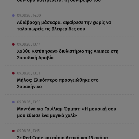
09.08.26 , 14:00
Αδιάβροχη μάσκαρα: αφαίρεσε την χωρίς να
ταλαιπωρείς τις βλεφερίδες σου
09.08.26 , 13:47
Χούθι: «Χτύπησαν» διυλιστήριο της Aramco στη
Σαουδική Αραβία
09.08.26 , 13:31
Μήλος: Ελικόπτερο προσγειώθηκε στο
Σαρακήνικο
09.08.26 , 13:30
Μαντόνα για Γουίλιαμ Όρμπιτ: «Η μουσική σου
μου έδωσε ένα μαγικό χαλί»
09.08.26 , 13:15
Σε Red Code και αύριο Αττική και 15 ακόμα