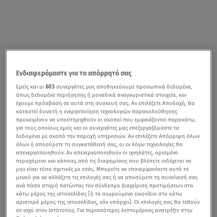
Ενδιαφερόμαστε για το απόρρητό σας
Εμείς και οι
603
συνεργάτες μας αποθηκεύουμε προσωπικά δεδομένα,
όπως δεδομένα περιήγησης ή μοναδικά αναγνωριστικά στοιχεία, και
έχουμε πρόσβαση σε αυτά στη συσκευή σας. Αν επιλέξετε Αποδοχή, θα
καταστεί δυνατή η ενεργοποίηση τεχνολογιών παρακολούθησης
προκειμένου να υποστηριχθούν οι σκοποί που εμφανίζονται παρακάτω,
για τους οποίους εμείς και οι συνεργάτες μας επεξεργαζόμαστε τα
δεδομένα με σκοπό την παροχή υπηρεσιών. Αν επιλέξετε Απόρριψη όλων
όλων ή αποσύρετε τη συγκατάθεσή σας, οι εν λόγω τεχνολογίες θα
απενεργοποιηθούν. Αν απενεργοποιηθούν οι ιχνηλάτες, ορισμένο
περιεχόμενο και κάποιες από τις διαφημίσεις που βλέπετε ενδέχεται να
μην είναι τόσο σχετικές με εσάς. Μπορείτε να επανεμφανίσετε αυτό το
μενού για να αλλάξετε τις επιλογές σας ή να αποσύρετε τη συναίνεσή σας
ανά πάσα στιγμή πατώντας τον σύνδεσμο Διαχείριση προτιμήσεων στο
κάτω μέρος της ιστοσελίδας [ή το αιωρούμενο εικονίδιο στο κάτω
αριστερό μέρος της ιστοσελίδας, εάν υπάρχει]. Οι επιλογές σας θα τεθούν
σε ισχύ στον Ιστότοπος. Για περισσότερες λεπτομέρειες ανατρέξτε στην