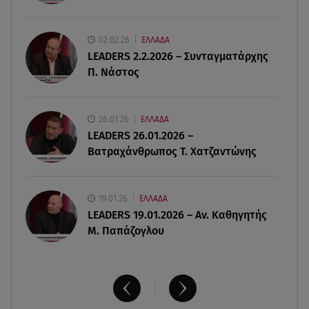
Οι ερωτικές προβλέψεις για την εβδομάδα
10/08/2026 - 16/08/2026
02.02.26
ΕΛΛΑΔΑ
LEADERS 2.2.2026 – Συνταγματάρχης
09.08.26 , 12:00
Π. Νάστος
Πώς να αποσυνδεθείς (ρεαλιστικά) από το άγχος
στις διακοπές
26.01.26
ΕΛΛΑΔΑ
09.08.26 , 11:55
LEADERS 26.01.2026 –
Διακοπές στην Κρήτη κάνει ο πρωθυπουργός
Βατραχάνθρωπος Τ. Χατζαντώνης
19.01.26
ΕΛΛΑΔΑ
LEADERS 19.01.2026 – Αν. Καθηγητής
Μ. Παπάζογλου