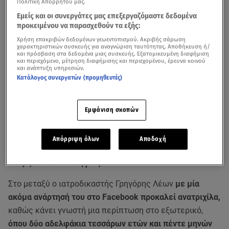
Πολιτική Απορρήτου μας.
Εμείς και οι συνεργάτες μας επεξεργαζόμαστε δεδομένα
προκειμένου να παρασχεθούν τα εξής:
Χρήση επακριβών δεδομένων γεωεντοπισμού. Ακριβής σάρωση
χαρακτηριστικών συσκευής για αναγνώριση ταυτότητας. Αποθήκευση ή/
και πρόσβαση στα δεδομένα μιας συσκευής. Εξατομικευμένη διαφήμιση
και περιεχόμενο, μέτρηση διαφήμισης και περιεχομένου, έρευνα κοινού
και ανάπτυξη υπηρεσιών.
Κατάλογος συνεργατών (προμηθευτές)
Τι είχε πει ο κ. Λέων στην εκπομπή «Αλήθειες με τη Ζήνα» για τα κοινά
σημεία στους θανάτους των τριών παιδιών
Εμφάνιση σκοπών
Οι έρευνες γύρω από τους μυστηριώδεις θανάτους των
τριών παιδιών στην Πάτρα συνεχίζουν και, σύμφωνα με
Απόρριψη όλων
Αποδοχή
πληροφορίες, δεν αποκλείεται πολύ σύντομα να
υπάρξουν και συλλήψεις.
Στο μεταξύ ο ιατροδικαστής Γρηγόρης Λέων
με μία
ακόμα ανάρτησή του στο Facebook προκαλεί ανατριχίλα,
καθώς κάνει γνωστή μια περίπτωση στο εξωτερικό,
όπου δύο αδελφάκια τεσσάρων ετών και πέντε μηνών