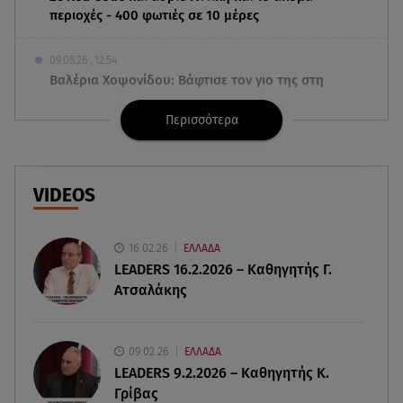
περιοχές - 400 φωτιές σε 10 μέρες
09.08.26 , 12:54
Βαλέρια Χοψονίδου: Βάφτισε τον γιο της στη
Βουλιαγμένη - Το όνομα που πήρε
Περισσότερα
09.08.26 , 12:44
Ερυθρός Σταυρός: Άγρια επίθεση σε νοσηλεύτρια
στα Επείγοντα
VIDEOS
09.08.26 , 12:28
Πάρος: Χωρίς ναυαγοσώστη η πισίνα του beach
16.02.26
ΕΛΛΑΔΑ
bar όπου πνίγηκε ο 4χρονος
LEADERS 16.2.2026 – Καθηγητής Γ.
Ατσαλάκης
09.08.26 , 12:20
Hyundai και Healthy Seas: Καθάρισαν 36 τόνους
θαλάσσια απορρίμματα
09.02.26
ΕΛΛΑΔΑ
LEADERS 9.2.2026 – Καθηγητής Κ.
Γρίβας
09.08.26 , 12:13