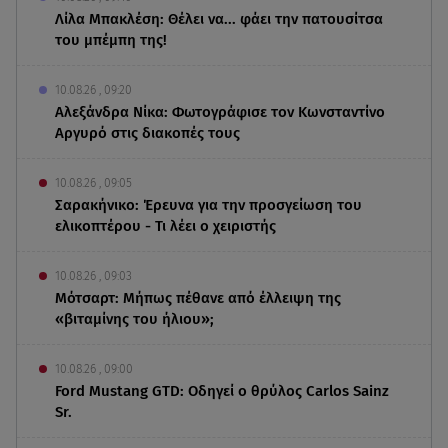
Λίλα Μπακλέση: Θέλει να... φάει την πατουσίτσα
του μπέμπη της!
10.08.26 , 09:20
Αλεξάνδρα Νίκα: Φωτογράφισε τον Κωνσταντίνο
Αργυρό στις διακοπές τους
10.08.26 , 09:05
Σαρακήνικο: Έρευνα για την προσγείωση του
ελικοπτέρου - Τι λέει ο χειριστής
10.08.26 , 09:03
Μότσαρτ: Μήπως πέθανε από έλλειψη της
«βιταμίνης του ήλιου»;
10.08.26 , 09:00
Ford Mustang GTD: Οδηγεί ο θρύλος Carlos Sainz
Sr.