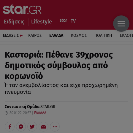
Ειδήσεις
Lifestyle
ΕΙΔΗΣΕΙΣ
ΚΑΙΡΟΣ
ΕΛΛΑΔΑ
ΚΟΣΜΟΣ
ΠΟΛΙΤΙΚΗ
ΕΚΛΟΓ
Καστοριά: Πέθανε 39χρονος
δημοτικός σύμβουλος από
κορωνοϊό
Ήταν ανεμβολίαστος και είχε προχωρημένη
πνευμονία
Συντακτική Ομάδα
STAR.GR
30.01.22, 20:57
ΕΛΛΑΔΑ