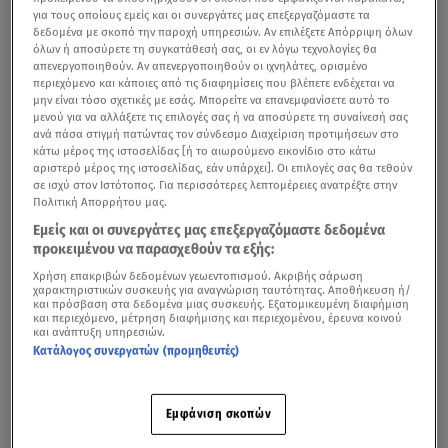
για τους οποίους εμείς και οι συνεργάτες μας επεξεργαζόμαστε τα
δεδομένα με σκοπό την παροχή υπηρεσιών. Αν επιλέξετε Απόρριψη όλων
όλων ή αποσύρετε τη συγκατάθεσή σας, οι εν λόγω τεχνολογίες θα
απενεργοποιηθούν. Αν απενεργοποιηθούν οι ιχνηλάτες, ορισμένο
περιεχόμενο και κάποιες από τις διαφημίσεις που βλέπετε ενδέχεται να
μην είναι τόσο σχετικές με εσάς. Μπορείτε να επανεμφανίσετε αυτό το
μενού για να αλλάξετε τις επιλογές σας ή να αποσύρετε τη συναίνεσή σας
ανά πάσα στιγμή πατώντας τον σύνδεσμο Διαχείριση προτιμήσεων στο
κάτω μέρος της ιστοσελίδας [ή το αιωρούμενο εικονίδιο στο κάτω
αριστερό μέρος της ιστοσελίδας, εάν υπάρχει]. Οι επιλογές σας θα τεθούν
σε ισχύ στον Ιστότοπος. Για περισσότερες λεπτομέρειες ανατρέξτε στην
Πολιτική Απορρήτου μας.
Εμείς και οι συνεργάτες μας επεξεργαζόμαστε δεδομένα
προκειμένου να παρασχεθούν τα εξής:
Χρήση επακριβών δεδομένων γεωεντοπισμού. Ακριβής σάρωση
χαρακτηριστικών συσκευής για αναγνώριση ταυτότητας. Αποθήκευση ή/
και πρόσβαση στα δεδομένα μιας συσκευής. Εξατομικευμένη διαφήμιση
και περιεχόμενο, μέτρηση διαφήμισης και περιεχομένου, έρευνα κοινού
και ανάπτυξη υπηρεσιών.
Κατάλογος συνεργατών (προμηθευτές)
Εμφάνιση σκοπών