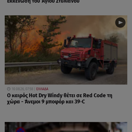
εκκένωση του Άγιου Στυλιανού
10.08.26, 07:58
ΕΛΛΑΔΑ
Ο καιρός Hot Dry Windy θέτει σε Red Code τη
χώρα - Άνεμοι 9 μποφόρ και 39◦C