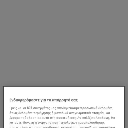
Ενδιαφερόμαστε για το απόρρητό σας
Εμείς και οι
603
συνεργάτες μας αποθηκεύουμε προσωπικά δεδομένα,
όπως δεδομένα περιήγησης ή μοναδικά αναγνωριστικά στοιχεία, και
έχουμε πρόσβαση σε αυτά στη συσκευή σας. Αν επιλέξετε Αποδοχή, θα
καταστεί δυνατή η ενεργοποίηση τεχνολογιών παρακολούθησης
προκειμένου να υποστηριχθούν οι σκοποί που εμφανίζονται παρακάτω,