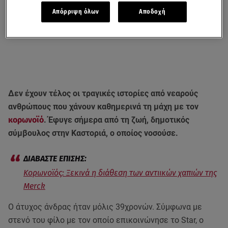
Απόρριψη όλων
Αποδοχή
Δεν έχουν τέλος οι τραγικές ιστορίες από νεαρούς
ανθρώπους που χάνουν καθημερινά τη μάχη με τον
κορωνοϊό
. Έφυγε σήμερα από τη ζωή, δημοτικός
σύμβουλος στην Καστοριά, ο οποίος νοσούσε.
Κορωνοϊός: Ξεκινά η διάθεση των αντιικών χαπιών της
Merck
Ο άτυχος άνδρας ήταν μόλις 39χρονών. Σύμφωνα με
στενό του φίλο με τον οποίο επικοινώνησε το Star, o