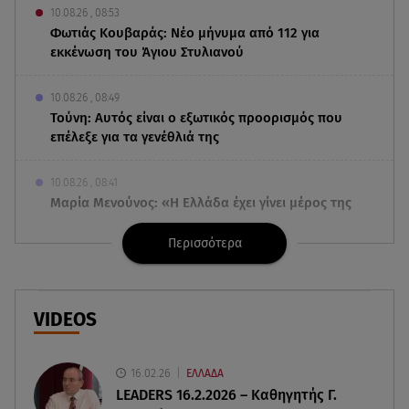
10.08.26 , 08:53
Φωτιάς Κουβαράς: Νέο μήνυμα από 112 για
εκκένωση του Άγιου Στυλιανού
10.08.26 , 08:49
Τούνη: Αυτός είναι ο εξωτικός προορισμός που
επέλεξε για τα γενέθλιά της
10.08.26 , 08:41
Μαρία Μενούνος: «Η Ελλάδα έχει γίνει μέρος της
θεραπείας μου»
Περισσότερα
10.08.26 , 08:33
Ναταλία Γερμανού: Ποζάρει με μαύρο μπικίνι στις
καλοκαιρινές της διακοπές
VIDEOS
10.08.26 , 07:58
Ο καιρός Hot Dry Windy θέτει σε Red Code τη
16.02.26
ΕΛΛΑΔΑ
χώρα - Άνεμοι 9 μποφόρ και 39◦C
LEADERS 16.2.2026 – Καθηγητής Γ.