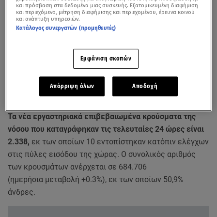
και πρόσβαση στα δεδομένα μιας συσκευής. Εξατομικευμένη διαφήμιση
και περιεχόμενο, μέτρηση διαφήμισης και περιεχομένου, έρευνα κοινού
και ανάπτυξη υπηρεσιών.
Κατάλογος συνεργατών (προμηθευτές)
Εμφάνιση σκοπών
Η επιδημιολογική κατάσταση της χώρας την Τετάρτη 13/10/21 - βίντεο
Απόρριψη όλων
Αποδοχή
από Κεντρικό δελτίο ειδήσεων Star
Τα νέα εργαστηριακά επιβεβαιωμένα κρούσματα της
νόσου που καταγράφηκαν τις τελευταίες 24 ώρες είναι
2.338,
εκ των οποίων 10 εντοπίστηκαν κατόπιν ελέγχων
στις πύλες εισόδου της χώρας. Ο συνολικός αριθμός
των κρουσμάτων ανέρχεται σε 684.706
(ημερήσια μεταβολή +0.3%), εκ των οποίων 50,9%
άνδρες.