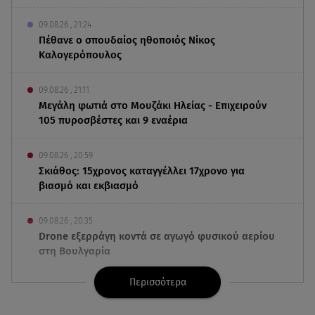
09.08.26 , 21:24
Πέθανε ο σπουδαίος ηθοποιός Νίκος
Καλογερόπουλος
09.08.26 , 21:11
Μεγάλη φωτιά στο Μουζάκι Ηλείας - Επιχειρούν
105 πυροσβέστες και 9 εναέρια
09.08.26 , 20:59
Σκιάθος: 15χρονος καταγγέλλει 17χρονο για
βιασμό και εκβιασμό
09.08.26 , 20:35
Drone εξερράγη κοντά σε αγωγό φυσικού αερίου
στη Βουλγαρία
Περισσότερα
09.08.26 , 20:29
«Ισλαμικό ΝΑΤΟ»: Τι σημαίνει η νέα συμμαχία για