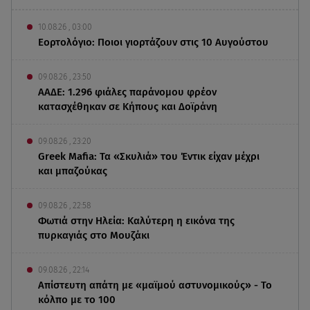
10.08.26 , 03:00
Εορτολόγιο: Ποιοι γιορτάζουν στις 10 Αυγούστου
09.08.26 , 23:50
ΑΑΔΕ: 1.296 φιάλες παράνομου φρέον
κατασχέθηκαν σε Κήπους και Δοϊράνη
09.08.26 , 23:20
Greek Mafia: Τα «Σκυλιά» του Έντικ είχαν μέχρι
και μπαζούκας
09.08.26 , 22:58
Φωτιά στην Ηλεία: Καλύτερη η εικόνα της
πυρκαγιάς στο Μουζάκι
09.08.26 , 22:14
Απίστευτη απάτη με «μαϊμού αστυνομικούς» - Το
κόλπο με το 100