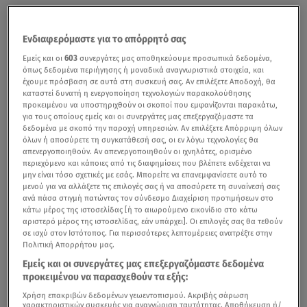
Ενδιαφερόμαστε για το απόρρητό σας
Εμείς και οι
603
συνεργάτες μας αποθηκεύουμε προσωπικά δεδομένα,
όπως δεδομένα περιήγησης ή μοναδικά αναγνωριστικά στοιχεία, και
έχουμε πρόσβαση σε αυτά στη συσκευή σας. Αν επιλέξετε Αποδοχή, θα
καταστεί δυνατή η ενεργοποίηση τεχνολογιών παρακολούθησης
προκειμένου να υποστηριχθούν οι σκοποί που εμφανίζονται παρακάτω,
για τους οποίους εμείς και οι συνεργάτες μας επεξεργαζόμαστε τα
δεδομένα με σκοπό την παροχή υπηρεσιών. Αν επιλέξετε Απόρριψη όλων
όλων ή αποσύρετε τη συγκατάθεσή σας, οι εν λόγω τεχνολογίες θα
απενεργοποιηθούν. Αν απενεργοποιηθούν οι ιχνηλάτες, ορισμένο
περιεχόμενο και κάποιες από τις διαφημίσεις που βλέπετε ενδέχεται να
μην είναι τόσο σχετικές με εσάς. Μπορείτε να επανεμφανίσετε αυτό το
μενού για να αλλάξετε τις επιλογές σας ή να αποσύρετε τη συναίνεσή σας
ανά πάσα στιγμή πατώντας τον σύνδεσμο Διαχείριση προτιμήσεων στο
κάτω μέρος της ιστοσελίδας [ή το αιωρούμενο εικονίδιο στο κάτω
αριστερό μέρος της ιστοσελίδας, εάν υπάρχει]. Οι επιλογές σας θα τεθούν
σε ισχύ στον Ιστότοπος. Για περισσότερες λεπτομέρειες ανατρέξτε στην
Πολιτική Απορρήτου μας.
Εμείς και οι συνεργάτες μας επεξεργαζόμαστε δεδομένα
προκειμένου να παρασχεθούν τα εξής:
Χρήση επακριβών δεδομένων γεωεντοπισμού. Ακριβής σάρωση
χαρακτηριστικών συσκευής για αναγνώριση ταυτότητας. Αποθήκευση ή/