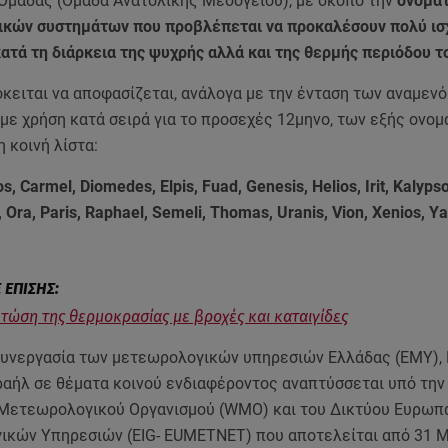
Ομάδας (Ομάδα Ανατολικής Μεσογείου), με σκοπό την
ονοματ
κών συστημάτων που προβλέπεται να προκαλέσουν πολύ ισ
ατά τη διάρκεια της ψυχρής αλλά και της θερμής περιόδου τ
όκειται να αποφασίζεται, ανάλογα με την ένταση των αναμεν
με χρήση κατά σειρά για το προσεχές 12μηνο, των εξής ονο
 κοινή λίστα:
os, Carmel, Diomedes, Elpis, Fuad, Genesis, Helios, Irit, Kalypso
s, Ora, Paris, Raphael, Semeli, Thomas, Uranis, Vion, Xenios, Y
Πτώση της θερμοκρασίας με βροχές και καταιγίδες
συνεργασία των μετεωρολογικών υπηρεσιών Ελλάδας (ΕΜΥ),
ραήλ σε θέματα κοινού ενδιαφέροντος αναπτύσσεται υπό την 
Μετεωρολογικού Οργανισμού (WMO) και του Δικτύου Ευρωπ
κών Υπηρεσιών (EIG- EUMETNET) που αποτελείται από 31 Μ