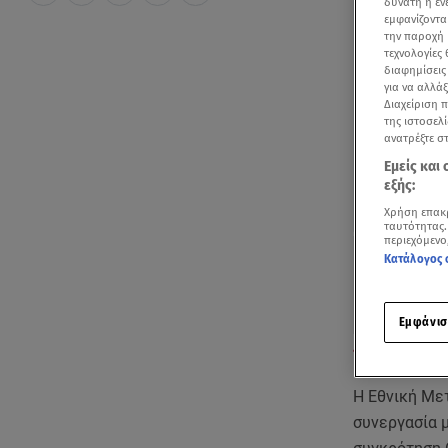
δυνατή η ε
εμφανίζοντα
την παροχή 
τεχνολογίες
διαφημίσεις
για να αλλά
Διαχείριση 
της ιστοσελί
ανατρέξτε σ
Εμείς και
εξής:
Χρήση επακ
ταυτότητας.
περιεχόμενο
Κατάλογος 
Εμφάνισ
Η πρόβλεψη το
Η Εθνική Με
συνεργασία 