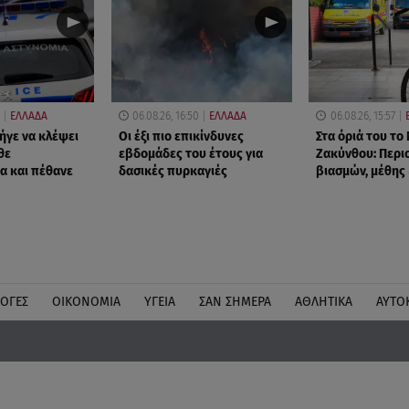
ΕΛΛΑΔΑ
06.08.26, 16:50
ΕΛΛΑΔΑ
06.08.26, 15:57
ήγε να κλέψει
Οι έξι πιο επικίνδυνες
Στα όριά του το
θε
εβδομάδες του έτους για
Ζακύνθου: Περι
α και πέθανε
δασικές πυρκαγιές
βιασμών, μέθης
ΛΟΓΕΣ
ΟΙΚΟΝΟΜΙΑ
ΥΓΕΙΑ
ΣΑΝ ΣΗΜΕΡΑ
ΑΘΛΗΤΙΚΑ
ΑΥΤΟ