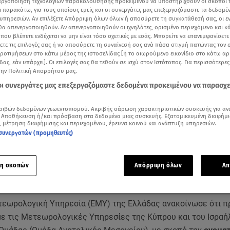
νεργοποίηση τεχνολογιών παρακολούθησης προκειμένου να υποστηριχθούν οι σκοποί
ι παρακάτω, για τους οποίους εμείς και οι συνεργάτες μας επεξεργαζόμαστε τα δεδομέ
υπηρεσιών. Αν επιλέξετε Απόρριψη όλων όλων ή αποσύρετε τη συγκατάθεσή σας, οι ε
 θα απενεργοποιηθούν. Αν απενεργοποιηθούν οι ιχνηλάτες, ορισμένο περιεχόμενο και κά
 που βλέπετε ενδέχεται να μην είναι τόσο σχετικές με εσάς. Μπορείτε να επανεμφανίσετ
ξετε τις επιλογές σας ή να αποσύρετε τη συναίνεσή σας ανά πάσα στιγμή πατώντας τον
προτιμήσεων στο κάτω μέρος της ιστοσελίδας [ή το αιωρούμενο εικονίδιο στο κάτω α
δας, εάν υπάρχει]. Οι επιλογές σας θα τεθούν σε ισχύ στον Ιστότοπος. Για περισσότερε
την Πολιτική Απορρήτου μας.
 οι συνεργάτες μας επεξεργαζόμαστε δεδομένα προκειμένου να παρασχ
ριβών δεδομένων γεωεντοπισμού. Ακριβής σάρωση χαρακτηριστικών συσκευής για αν
 Αποθήκευση ή/και πρόσβαση στα δεδομένα μιας συσκευής. Εξατομικευμένη διαφήμι
, μέτρηση διαφήμισης και περιεχομένου, έρευνα κοινού και ανάπτυξη υπηρεσιών.
Δείτε περισσότερα άρθρα μας στα αποτελέσματα αναζήτησης
συνεργατών (προμηθευτές)
Add star.gr on Google
η σκοπών
Απόρριψη όλων
Απ
υ καιρού από το Star και την Εθνική Μετεωρολογική Υπηρεσία για σήμερα 29/9/21
τεωρολογική Υπηρεσία (ΕΜΥ) της Ελλάδας ανακοίνωσε ότι π
με τις Μετεωρολογικές Υπηρεσίες της Κύπρου και του Ισραήλ