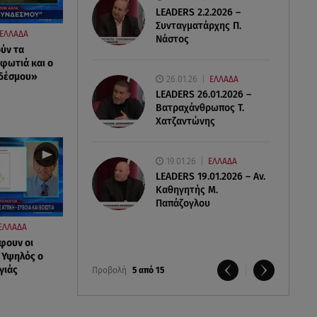
LEADERS 2.2.2026 –
Συνταγματάρχης Π.
ΕΛΛΑΔΑ
Νάστος
ύν τα
 φωτιά και ο
νδέσμου»
26.01.26
ΕΛΛΑΔΑ
LEADERS 26.01.2026 –
Βατραχάνθρωπος Τ.
Χατζαντώνης
19.01.26
ΕΛΛΑΔΑ
LEADERS 19.01.2026 – Αν.
Καθηγητής Μ.
Παπάζογλου
ΕΛΛΑΔΑ
φουν οι
- Υψηλός ο
γιάς
Προβολή
5 από 15