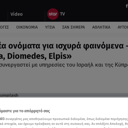
Video
ΛΟΓΕΣ
ΟΙΚΟΝΟΜΙΑ
ΥΓΕΙΑ
ΣΑΝ ΣΗΜΕΡΑ
ΑΘΛΗΤΙΚΑ
ΑΥΤΟ
έα ονόματα για ισχυρά φαινόμενα 
a, Diomedes, Elpis»
συνεργαστεί με υπηρεσίες του Ισραήλ και της Κύπρ
μαστε για το απόρρητό σας
603
συνεργάτες μας αποθηκεύουμε προσωπικά δεδομένα, όπως δεδομένα περιήγησης
κά στοιχεία, και έχουμε πρόσβαση σε αυτά στη συσκευή σας. Αν επιλέξετε Αποδοχή, θ