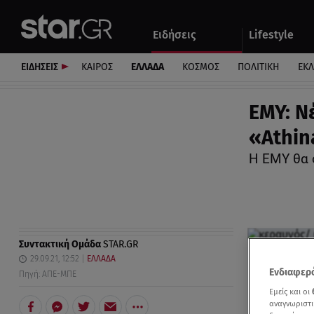
Αθλητικά
Quiz
Ειδήσεις
Lifestyle
Αυτοκίνητο
ΕΙΔΗΣΕΙΣ
ΚΑΙΡΟΣ
ΕΛΛΑΔΑ
ΚΟΣΜΟΣ
ΠΟΛΙΤΙΚΗ
ΕΚ
ΕΜΥ: Ν
«Athin
Η ΕΜΥ θα 
Συντακτική Ομάδα
STAR.GR
29.09.21, 12:52
ΕΛΛΑΔΑ
Ενδιαφερό
Πηγή: ΑΠΕ-ΜΠΕ
Εμείς και οι
αναγνωριστι