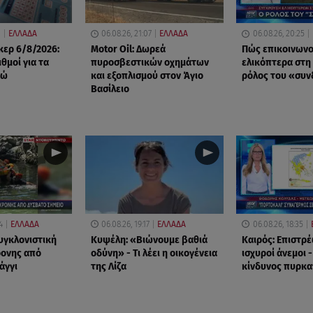
0
ΕΛΛΑΔΑ
06.08.26, 21:07
ΕΛΛΑΔΑ
06.08.26, 20:25
ερ 6/8/2026:
Motor Oil: Δωρεά
Πώς επικοινωνο
ιθμοί για τα
πυροσβεστικών οχημάτων
ελικόπτερα στη
ρώ
και εξοπλισμού στον Άγιο
ρόλος του «συ
Βασίλειο
4
ΕΛΛΑΔΑ
06.08.26, 19:17
ΕΛΛΑΔΑ
06.08.26, 18:35
υγκλονιστική
Κυψέλη: «Βιώνουμε βαθιά
Καιρός: Επιστρέ
ρονης από
οδύνη» - Τι λέει η οικογένεια
ισχυροί άνεμοι 
άγγι
της Λίζα
κίνδυνος πυρκα