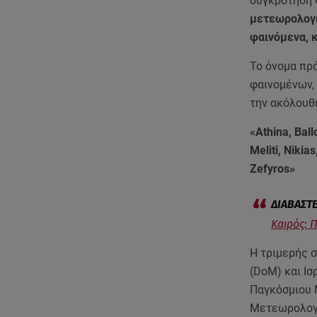
συγκρότηση 
μετεωρολογι
φαινόμενα, κ
Το όνομα πρ
φαινομένων, 
την ακόλουθη
«Athina, Ball
Meliti, Nikia
Zefyros»
Καιρός: 
Η τριμερής 
(DoM) και Ισ
Παγκόσμιου 
Μετεωρολογι