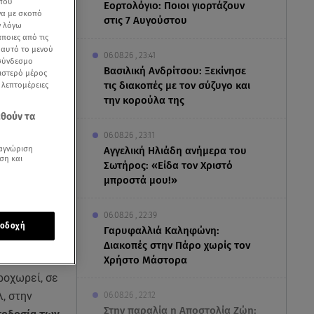
 που
Εορτολόγιο: Ποιοι γιορτάζουν
να με σκοπό
στις 7 Αυγούστου
ν λόγω
ποιες από τις
ε αυτό το μενού
06.08.26 , 23:41
 σύνδεσμο
Βασιλική Ανδρίτσου: Ξεκίνησε
ριστερό μέρος
τις διακοπές με τον σύζυγο και
ς λεπτομέρειες
την κορούλα της
εθούν τα
06.08.26 , 23:11
αγνώριση
Αγγελική Ηλιάδη ανήμερα του
ση και
Σωτήρος: «Είδα τον Χριστό
μπροστά μου!»
06.08.26 , 22:39
οδοχή
Γαρυφαλλιά Καληφώνη:
Διακοπές στην Πάρο χωρίς τον
Χρήστο Μάστορα
ροχωρεί, σε
, στην
06.08.26 , 22:12
Στην παραλία η Αποστολία Ζώη: