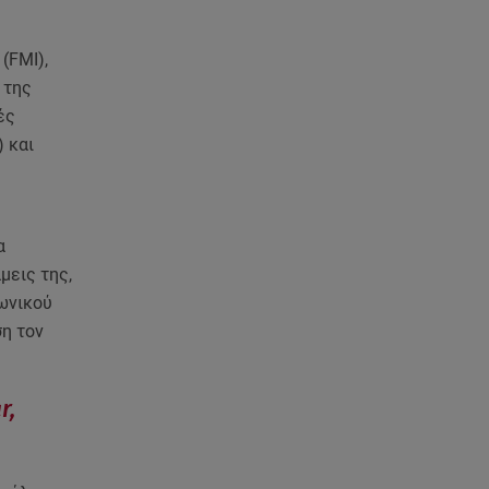
ανακοίνωση του ράπερ στα
social media
(FMI),
06.08.26 , 21:22
 της
Ισραήλ - Κύπρος - Κρήτη: Το
ές
μεγαλύτερο υποθαλάσσιο
 και
καλώδιο στον κόσμο
06.08.26 , 21:07
Motor Oil: Δωρεά
α
πυροσβεστικών οχημάτων και
μεις της,
εξοπλισμού στον Άγιο Βασίλειο
ωνικού
ση τον
06.08.26 , 20:49
Άκης Παυλόπουλος: Η τρυφερή
εξομολόγηση της συζύγου του,
Ελένης Φωτοπούλου
r,
06.08.26 , 20:25
Πώς επικοινωνούν τα