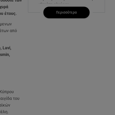
οδοσία των
«Γεμάτη αλμύρα»
χυρά
Περισσότερα
ου έτους.
06.08.26 , 22:10
Κλήρωση Τζόκερ 6/8/2026: Οι
όμενων
τυχεροί αριθμοί για τα
μάτων από
2.500.000 ευρώ
06.08.26 , 22:02
, Lavi,
Σύγκρουση τραμ στη Γερμανία:
asmin,
25 τραυματίες, 7 σε σοβαρή
κατάσταση
06.08.26 , 21:59
Νέες τουρκικές προκλήσεις στο
Αιγαίο - Αερομαχία με ελληνικά
 Κύπρου
F-16
αιγίδα του
αϊκών
06.08.26 , 21:31
Τροχαίο για τον Mike - Η
έλη.