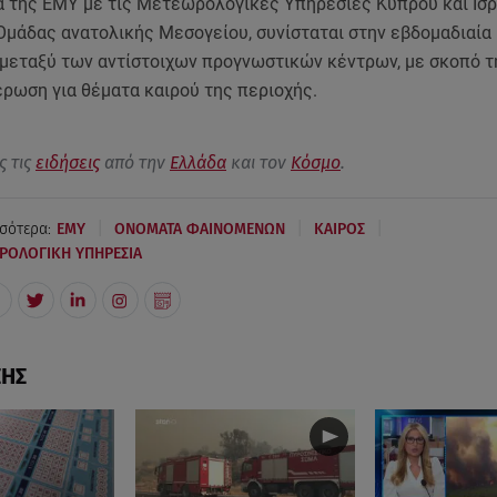
α της ΕΜΥ με τις Μετεωρολογικές Υπηρεσίες Κύπρου και Ισρ
Ομάδας ανατολικής Μεσογείου, συνίσταται στην εβδομαδιαία
 μεταξύ των αντίστοιχων προγνωστικών κέντρων, με σκοπό τ
ρωση για θέματα καιρού της περιοχής.
ς τις
ειδήσεις
από την
Ελλάδα
και τον
Κόσμο
.
|
|
|
σότερα:
ΕΜΥ
ΟΝΟΜΑΤΑ ΦΑΙΝΟΜΕΝΩΝ
ΚΑΙΡΟΣ
ΡΟΛΟΓΙΚΗ ΥΠΗΡΕΣΙΑ
ΣΗΣ