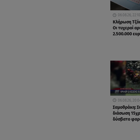
06.08.26, 22:1
Κλήρωση Τζόκ
Οι τυχεροί αρ
2.500.000 ευ
06.08.26, 20:0
Σαμοθράκη: Σ
διάσωση 15χ
δύσβατο φαρ