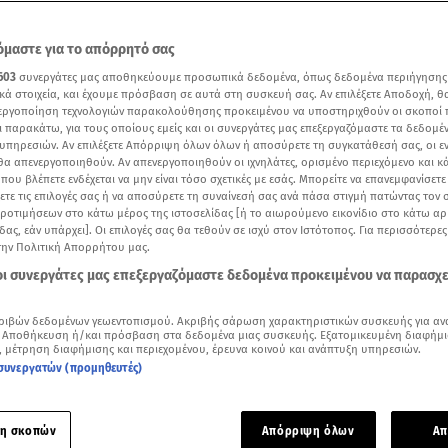
μαστε για το απόρρητό σας
603
συνεργάτες μας αποθηκεύουμε προσωπικά δεδομένα, όπως δεδομένα περιήγησης
κά στοιχεία, και έχουμε πρόσβαση σε αυτά στη συσκευή σας. Αν επιλέξετε Αποδοχή, θ
νεργοποίηση τεχνολογιών παρακολούθησης προκειμένου να υποστηριχθούν οι σκοποί
ι παρακάτω, για τους οποίους εμείς και οι συνεργάτες μας επεξεργαζόμαστε τα δεδομέ
υπηρεσιών. Αν επιλέξετε Απόρριψη όλων όλων ή αποσύρετε τη συγκατάθεσή σας, οι ε
 θα απενεργοποιηθούν. Αν απενεργοποιηθούν οι ιχνηλάτες, ορισμένο περιεχόμενο και κά
 που βλέπετε ενδέχεται να μην είναι τόσο σχετικές με εσάς. Μπορείτε να επανεμφανίσετ
ξετε τις επιλογές σας ή να αποσύρετε τη συναίνεσή σας ανά πάσα στιγμή πατώντας τον
προτιμήσεων στο κάτω μέρος της ιστοσελίδας [ή το αιωρούμενο εικονίδιο στο κάτω α
δας, εάν υπάρχει]. Οι επιλογές σας θα τεθούν σε ισχύ στον Ιστότοπος. Για περισσότερε
την Πολιτική Απορρήτου μας.
Δείτε περισσότερα άρθρα μας στα αποτελέσματα αναζήτησης
 οι συνεργάτες μας επεξεργαζόμαστε δεδομένα προκειμένου να παρασχ
Add star.gr on Google
ριβών δεδομένων γεωεντοπισμού. Ακριβής σάρωση χαρακτηριστικών συσκευής για αν
 Αποθήκευση ή/και πρόσβαση στα δεδομένα μιας συσκευής. Εξατομικευμένη διαφήμι
βλεψη του καιρού από τον Θοδωρή Κολυδά
, μέτρηση διαφήμισης και περιεχομένου, έρευνα κοινού και ανάπτυξη υπηρεσιών.
συνεργατών (προμηθευτές)
λλαγή της ατμοσφαιρικής κυκλοφορίας πάνω από τη χώρα μ
πό το απόγευμα της Τετάρτης το meteo του Εθνικού Αστερο
η σκοπών
Απόρριψη όλων
Απ