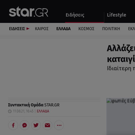
Αθλητικά
Quiz
Ειδήσεις
Lifestyle
Αυτοκίνητο
ΕΙΔΗΣΕΙΣ
ΚΑΙΡΟΣ
ΕΛΛΑΔΑ
ΚΟΣΜΟΣ
ΠΟΛΙΤΙΚΗ
ΕΚ
Αλλάζε
καταιγ
Ιδιαίτερη 
Συντακτική Ομάδα
STAR.GR
11.08.21, 16:45
ΕΛΛΑΔΑ