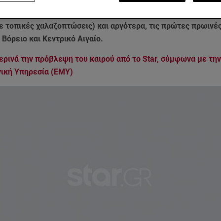
πομάκρυνση των πολύ θερμών αερίων μαζών από την περιοχή
από την ανάπτυξη καταιγίδων αρχικά στα ηπειρωτικά τμήματ
ε τοπικές χαλαζοπτώσεις) και αργότερα, τις πρώτες πρωινέ
Βόρειο και Κεντρικό Αιγαίο.
ερινά την πρόβλεψη του καιρού από το Star, σύμφωνα με την
ική Υπηρεσία (ΕΜΥ)