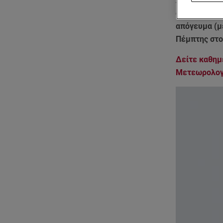
Αθηνών.
Η α
συνοδευτεί 
απόγευμα (μ
Πέμπτης στο 
Δείτε καθημ
Μετεωρολογ