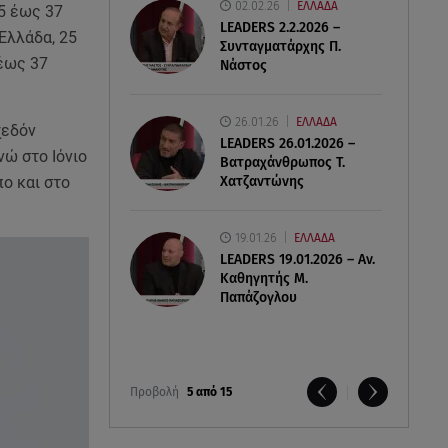
02.02.26
ΕΛΛΑΔΑ
5 έως 37
LEADERS 2.2.2026 –
Ελλάδα, 25
Συνταγματάρχης Π.
 έως 37
Νάστος
26.01.26
ΕΛΛΑΔΑ
χεδόν
LEADERS 26.01.2026 –
νώ στο Ιόνιο
Βατραχάνθρωπος Τ.
ο και στο
Χατζαντώνης
19.01.26
ΕΛΛΑΔΑ
LEADERS 19.01.2026 – Αν.
Καθηγητής Μ.
Παπάζογλου
Προβολή
5 από 15