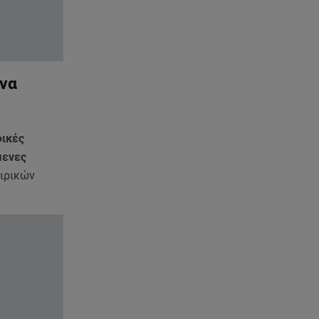
έχασα όλα»
07.08.26 , 16:03
Καιρός: Έρχονται ξανά 40άρια -
Σε ποιες περιοχές
 να
07.08.26 , 16:00
Ανακάλυψε ξανά τη δύναμή
σου: μην σε τρομάζει η μυϊκή
φικές
απώλεια
μενες
ιρικών
07.08.26 , 15:24
Ιωάννα Τούνη - Δημήτρης
Σπυριδωνίδης: Η throwback
φωτογραφία από την Ίμπιζα
07.08.26 , 15:21
Toyota C-HR: Δέκα χρόνια
ξεχωριστής καινοτομίας και
επιτυχίας