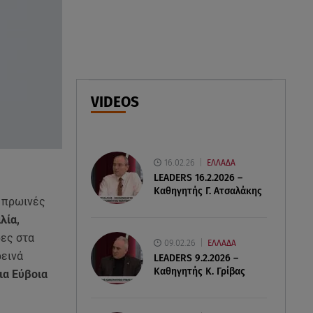
07.08.26 , 15:09
Τροχαίο Σέρρες: «Δεν πρόλαβα
να κάνω κάτι κι έπεσε πάνω
μου»
VIDEOS
07.08.26 , 14:49
Πέθανε η δημοσιογράφος και
πρώην σύζυγος του Βασίλη
Χιώτη, Χριστίνα Πιτουρά
16.02.26
ΕΛΛΑΔΑ
LEADERS 16.2.2026 –
Καθηγητής Γ. Ατσαλάκης
ς πρωινές
λία,
ες στα
09.02.26
ΕΛΛΑΔΑ
ρεινά
LEADERS 9.2.2026 –
Καθηγητής Κ. Γρίβας
ια Εύβοια