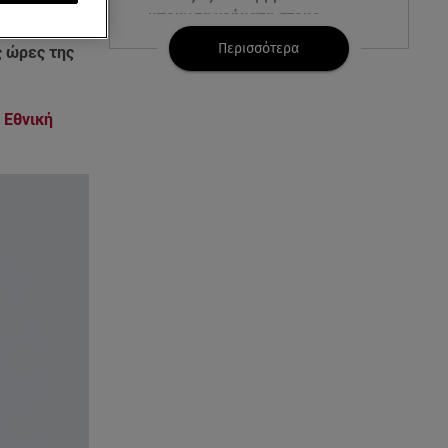
 μας θ
α
μπουν τα χρήματα στους
α σήμερα το
λογαριασμούς
Περισσότερα
ς ώρες της
07.08.26 , 18:45
Φωτιά στο Στεφάνι Κορίνθου:
 Εθνική
Μήνυμα από το 112 -
Σηκώθηκαν εναέρια μέσα
07.08.26 , 18:34
Έξοδος Αυγούστου: Στο 100% η
πληρότητα για Κυκλάδες
07.08.26 , 17:44
Παιδικοί σταθμοί: Πότε βγαίνουν
τα προσωρινά αποτελέσματα
07.08.26 , 17:13
Τροχαίο Σέρρες: «Έχασα τη
σύζυγο και το παιδί μου. Τα