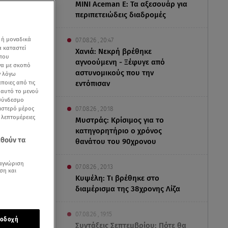
MINI Aceman E: Τα αξεσουάρ για
περιπετειώδεις διαδρομές
 ή μοναδικά
07.08.26 , 20:47
α καταστεί
Χανιά: Νεκρή βρέθηκε
 που
αγνοούμενη - Ξέφυγε από
να με σκοπό
αστυνομικούς που την
ν λόγω
ποιες από τις
εντόπισαν
ε αυτό το μενού
 σύνδεσμο
ριστερό μέρος
07.08.26 , 20:18
ς λεπτομέρειες
Μυστράς: Κρίσιμος για το
κατηγορητήριο ο χρόνος
εθούν τα
θανάτου του 90χρονου
αγνώριση
07.08.26 , 20:13
ση και
Κυψέλη: Tι βρέθηκε στο
διαμέρισμα της 38χρονης Λίζα
ας
σκοπείου
07.08.26 , 19:15
οδοχή
Συντάξεις Σεπτεμβρίου: Πότε θα