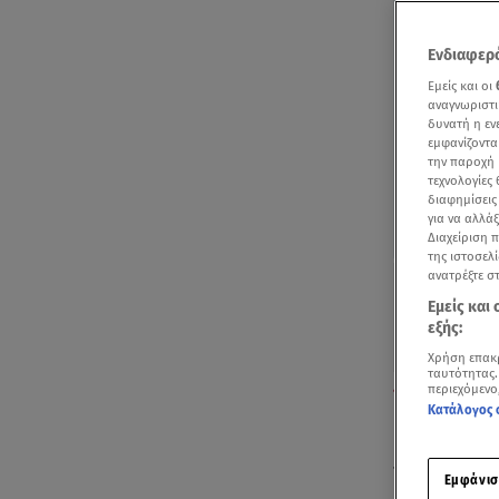
Ενδιαφερό
Εμείς και οι
αναγνωριστι
δυνατή η ε
εμφανίζοντα
την παροχή 
τεχνολογίες
διαφημίσεις
για να αλλά
Διαχείριση 
της ιστοσελί
ανατρέξτε σ
Εμείς και
εξής:
Χρήση επακ
ταυτότητας.
Δείτε την πρό
περιεχόμενο
Κατάλογος 
Πρόσκαιρη α
προβλέπει α
Εμφάνισ