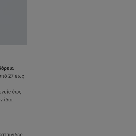
βόρεια
από 27 έως
ενείς έως
ν ίδια
καταιγίδες