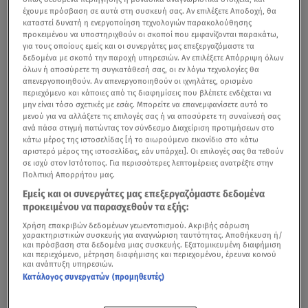
έχουμε πρόσβαση σε αυτά στη συσκευή σας. Αν επιλέξετε Αποδοχή, θα
καταστεί δυνατή η ενεργοποίηση τεχνολογιών παρακολούθησης
προκειμένου να υποστηριχθούν οι σκοποί που εμφανίζονται παρακάτω,
για τους οποίους εμείς και οι συνεργάτες μας επεξεργαζόμαστε τα
δεδομένα με σκοπό την παροχή υπηρεσιών. Αν επιλέξετε Απόρριψη όλων
όλων ή αποσύρετε τη συγκατάθεσή σας, οι εν λόγω τεχνολογίες θα
απενεργοποιηθούν. Αν απενεργοποιηθούν οι ιχνηλάτες, ορισμένο
περιεχόμενο και κάποιες από τις διαφημίσεις που βλέπετε ενδέχεται να
μην είναι τόσο σχετικές με εσάς. Μπορείτε να επανεμφανίσετε αυτό το
μενού για να αλλάξετε τις επιλογές σας ή να αποσύρετε τη συναίνεσή σας
ανά πάσα στιγμή πατώντας τον σύνδεσμο Διαχείριση προτιμήσεων στο
κάτω μέρος της ιστοσελίδας [ή το αιωρούμενο εικονίδιο στο κάτω
αριστερό μέρος της ιστοσελίδας, εάν υπάρχει]. Οι επιλογές σας θα τεθούν
σε ισχύ στον Ιστότοπος. Για περισσότερες λεπτομέρειες ανατρέξτε στην
Πολιτική Απορρήτου μας.
Εμείς και οι συνεργάτες μας επεξεργαζόμαστε δεδομένα
προκειμένου να παρασχεθούν τα εξής:
Χρήση επακριβών δεδομένων γεωεντοπισμού. Ακριβής σάρωση
χαρακτηριστικών συσκευής για αναγνώριση ταυτότητας. Αποθήκευση ή/
και πρόσβαση στα δεδομένα μιας συσκευής. Εξατομικευμένη διαφήμιση
και περιεχόμενο, μέτρηση διαφήμισης και περιεχομένου, έρευνα κοινού
και ανάπτυξη υπηρεσιών.
Κατάλογος συνεργατών (προμηθευτές)