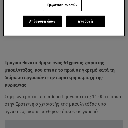
Εμφάνιση σκοπών
Απόρριψη όλων
Αποδοχή
Τραγικό θάνατο βρήκε ένας 64χρονος χειριστής
μπουλντόζας, που έπεσε το πρωί σε γκρεμό κατά τη
διάρκεια εργασιών στην ευρύτερη περιοχή της
πυρκαγιάς.
Σύμφωνα με το LamiaReport.gr γύρω στις 11:00 το πρωί
στην Ερατεινή ο χειριστής της μπουλντόζας υπό
άγνωστες ακόμα συνθήκες έπεσε σε γκρεμό.