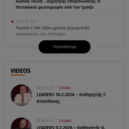
Ιωάννα Τούνη - Δημήτρης Σπυριδωνίδης: Η
throwback φωτογραφία από την Ίμπιζα
07.08.26 , 15:21
Toyota C-HR: Δέκα χρόνια ξεχωριστής
καινοτομίας και επιτυχίας
Περισσότερα
07.08.26 , 15:09
Τροχαίο Σέρρες: «Δεν πρόλαβα να κάνω κάτι κι
έπεσε πάνω μου»
VIDEOS
07.08.26 , 14:49
Πέθανε η δημοσιογράφος και πρώην σύζυγος
του Βασίλη Χιώτη, Χριστίνα Πιτουρά
16.02.26
ΕΛΛΑΔΑ
LEADERS 16.2.2026 – Καθηγητής Γ.
Ατσαλάκης
07.08.26 , 14:44
Στεφανίδου: «Κόβει» την ανάσα με το σώμα της -
Οι πόζες με μαγιό
09.02.26
ΕΛΛΑΔΑ
LEADERS 9.2.2026 – Καθηγητής Κ.
07.08.26 , 14:05