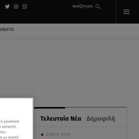
Αναζήτηση
ΚΙΝΗΤΟ
Τελευταία Νέα
Δημοφιλή
 ή μοναδικά
α καταστεί
 που
07.08.26 , 03:00
να με σκοπό