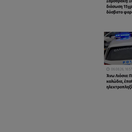
Σαμοθράκη: Σ
διάσωση 15χ
δύσβατο φαρ
06.08.26, 16:57
Άνω Λιόσια: Π
καλώδια, έπα
ηλεκτροπληξί