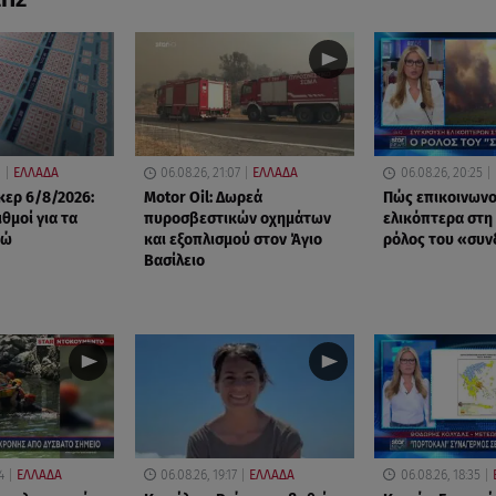
0
ΕΛΛΑΔΑ
06.08.26, 21:07
ΕΛΛΑΔΑ
06.08.26, 20:25
ερ 6/8/2026:
Motor Oil: Δωρεά
Πώς επικοινωνο
ιθμοί για τα
πυροσβεστικών οχημάτων
ελικόπτερα στη
ρώ
και εξοπλισμού στον Άγιο
ρόλος του «συ
Βασίλειο
4
ΕΛΛΑΔΑ
06.08.26, 19:17
ΕΛΛΑΔΑ
06.08.26, 18:35