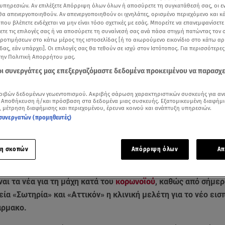
υπηρεσιών. Αν επιλέξετε Απόρριψη όλων όλων ή αποσύρετε τη συγκατάθεσή σας, οι ε
 θα απενεργοποιηθούν. Αν απενεργοποιηθούν οι ιχνηλάτες, ορισμένο περιεχόμενο και κά
 που βλέπετε ενδέχεται να μην είναι τόσο σχετικές με εσάς. Μπορείτε να επανεμφανίσετ
ξετε τις επιλογές σας ή να αποσύρετε τη συναίνεσή σας ανά πάσα στιγμή πατώντας τον
προτιμήσεων στο κάτω μέρος της ιστοσελίδας [ή το αιωρούμενο εικονίδιο στο κάτω α
δας, εάν υπάρχει]. Οι επιλογές σας θα τεθούν σε ισχύ στον Ιστότοπος. Για περισσότερε
την Πολιτική Απορρήτου μας.
 οι συνεργάτες μας επεξεργαζόμαστε δεδομένα προκειμένου να παρασχ
ριβών δεδομένων γεωεντοπισμού. Ακριβής σάρωση χαρακτηριστικών συσκευής για αν
 Αποθήκευση ή/και πρόσβαση στα δεδομένα μιας συσκευής. Εξατομικευμένη διαφήμι
, μέτρηση διαφήμισης και περιεχομένου, έρευνα κοινού και ανάπτυξη υπηρεσιών.
συνεργατών (προμηθευτές)
Δείτε περισσότερα άρθρα μας στα αποτελέσματα αναζήτησης
Add star.gr on Google
η σκοπών
Απόρριψη όλων
Απ
ναι τα νέα για τη μάχη κατά του
κορωνοϊού
, καθώς από σήμερ
ία «Σωτηρία» και «Αττικόν» η κλινική μελέτη για το νέο ει
άρμακο.