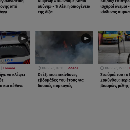
υγκλονιστική
Κυψέλη: «Βιώνουμε βαθιά
Καιρός: Επιστρέ
ρονης από
οδύνη» - Τι λέει η οικογένεια
ισχυροί άνεμοι 
άγγι
της Λίζα
κίνδυνος πυρκα
ΕΛΛΑΔΑ
06.08.26, 16:50
ΕΛΛΑΔΑ
06.08.26, 15:57
ήγε να κλέψει
Οι έξι πιο επικίνδυνες
Στα όριά του το
θε
εβδομάδες του έτους για
Ζακύνθου: Περι
α και πέθανε
δασικές πυρκαγιές
βιασμών, μέθης