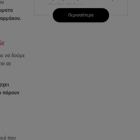
ου
«Γεμάτη αλμύρα»
τώματα
Περισσότερα
φαρμάκου.
06.08.26 , 22:10
Κλήρωση Τζόκερ 6/8/2026: Οι
τυχεροί αριθμοί για τα
2.500.000 ευρώ
ών
με να δούμε
06.08.26 , 22:02
Σύγκρουση τραμ στη Γερμανία:
αι σε
25 τραυματίες, 7 σε σοβαρή
κατάσταση
ρχει
06.08.26 , 21:59
ο πάρουν
Νέες τουρκικές προκλήσεις στο
Αιγαίο - Αερομαχία με ελληνικά
F-16
06.08.26 , 21:31
Τροχαίο για τον Mike - Η
ικό που