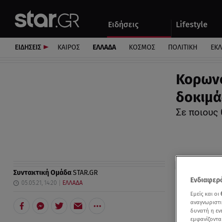
Αθλητικά
Quiz
Ειδήσεις
Lifestyle
Αυτοκίνητο
ΕΙΔΗΣΕΙΣ
ΚΑΙΡΟΣ
ΕΛΛΑΔΑ
ΚΟΣΜΟΣ
ΠΟΛΙΤΙΚΗ
ΕΚ
Κορωνο
δοκιμά
Σε ποιους 
Συντακτική Ομάδα
STAR.GR
Ενδιαφερό
05.05.21, 14:20
ΕΛΛΑΔΑ
Εμείς και οι
αναγνωριστι
δυνατή η ε
εμφανίζοντα