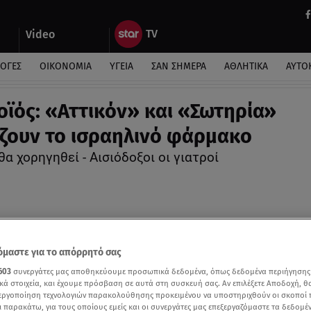
Video
ΛΟΓΕΣ
ΟΙΚΟΝΟΜΙΑ
ΥΓΕΙΑ
ΣΑΝ ΣΗΜΕΡΑ
ΑΘΛΗΤΙΚΑ
ΑΥΤΟ
ϊός: «Αττικόν» και «Σωτηρία»
ζουν το ισραηλινό φάρμακο
θα χορηγηθεί - Αισιόδοξοι οι γιατροί
μαστε για το απόρρητό σας
603
συνεργάτες μας αποθηκεύουμε προσωπικά δεδομένα, όπως δεδομένα περιήγησης
κά στοιχεία, και έχουμε πρόσβαση σε αυτά στη συσκευή σας. Αν επιλέξετε Αποδοχή, θ
νεργοποίηση τεχνολογιών παρακολούθησης προκειμένου να υποστηριχθούν οι σκοποί
ι παρακάτω, για τους οποίους εμείς και οι συνεργάτες μας επεξεργαζόμαστε τα δεδομέ