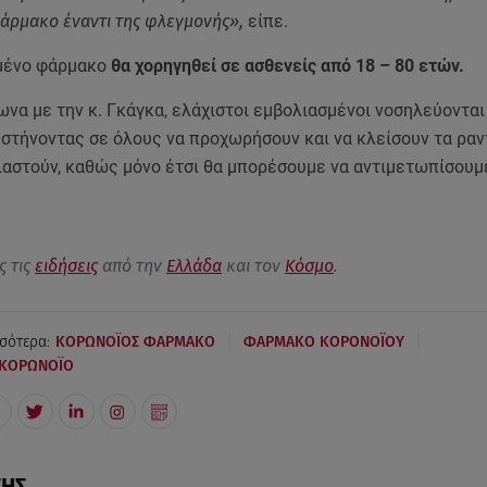
άρμακο έναντι της φλεγμονής»,
είπε.
μένο φάρμακο
θα χορηγηθεί σε ασθενείς από 18 – 80 ετών.
να με την κ. Γκάγκα, ελάχιστοι εμβολιασμένοι νοσηλεύονται
υστήνοντας σε όλους να προχωρήσουν και να κλείσουν τα ρα
ιαστούν, καθώς μόνο έτσι θα μπορέσουμε να αντιμετωπίσουμ
ς τις
ειδήσεις
από την
Ελλάδα
και τον
Κόσμο
.
|
|
σότερα:
ΚΟΡΩΝΟΪΟΣ ΦΑΡΜΑΚΟ
ΦΑΡΜΑΚΟ ΚΟΡΟΝΟΪΟΥ
 ΚΟΡΩΝΟΪΟ
ΣΗΣ