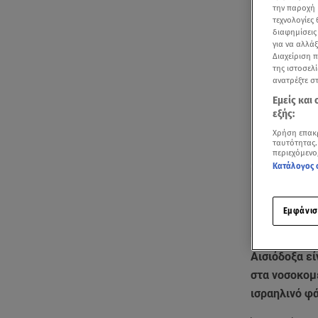
την παροχή 
τεχνολογίες
διαφημίσεις
για να αλλά
Διαχείριση 
της ιστοσελί
ανατρέξτε σ
Εμείς και
εξής:
Χρήση επακ
ταυτότητας.
περιεχόμενο
Κατάλογος 
Εμφάνισ
Αισιόδοξα εί
στα νοσοκομε
ισραηλινό φ