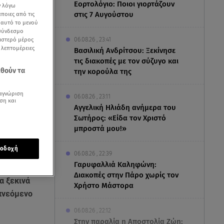
Εορτολόγιο: Ποιοι γιορτάζουν
ν λόγω
στις 7 Αυγούστου
ποιες από τις
ε αυτό το μενού
 σύνδεσμο
ριστερό μέρος
06.08.26 , 23:41
ς λεπτομέρειες
Βασιλική Ανδρίτσου: Ξεκίνησε
τις διακοπές με τον σύζυγο και
εθούν τα
την κορούλα της
αγνώριση
06.08.26 , 23:11
ση και
Αγγελική Ηλιάδη ανήμερα του
Σωτήρος: «Είδα τον Χριστό
μπροστά μου!»
οδοχή
06.08.26 , 22:39
Γαρυφαλλιά Καληφώνη:
Διακοπές στην Πάρο χωρίς τον
α ξεκινά
Χρήστο Μάστορα
σπνεόμενο
06.08.26 , 22:12
Στην παραλία η Αποστολία Ζώη: