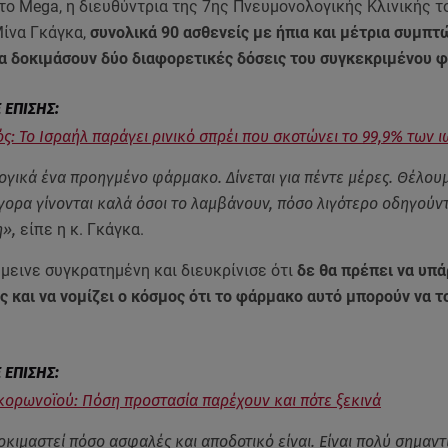
το Mega, η διευθύντρια της 7ης Πνευμονολογικής Κλινικής τ
Μίνα Γκάγκα,
συνολικά 90 ασθενείς με ήπια και μέτρια συμπ
α δοκιμάσουν δύο διαφορετικές δόσεις του συγκεκριμένου 
ς: Το Ισραήλ παράγει ρινικό σπρέι που σκοτώνει το 99,9% των ι
λογικά ένα προηγμένο φάρμακο. Δίνεται για πέντε μέρες. Θέλου
γορα γίνονται καλά όσοι το λαμβάνουν, πόσο λιγότερο οδηγούντ
»,
είπε η κ. Γκάγκα.
μεινε συγκρατημένη και διευκρίνισε ότι
δε θα πρέπει να υπά
 και να νομίζει ο κόσμος ότι το φάρμακο αυτό μπορούν να τ
κορωνοϊού: Πόση προστασία παρέχουν και πότε ξεκινά
οκιμαστεί πόσο ασφαλές και αποδοτικό είναι. Είναι πολύ σημαντ