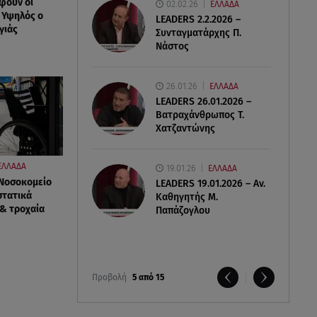
φουν οι
02.02.26
ΕΛΛΑΔΑ
- Υψηλός ο
LEADERS 2.2.2026 –
γιάς
Συνταγματάρχης Π.
Νάστος
26.01.26
ΕΛΛΑΔΑ
LEADERS 26.01.2026 –
Βατραχάνθρωπος Τ.
Χατζαντώνης
ΕΛΛΑΔΑ
19.01.26
ΕΛΛΑΔΑ
 Νοσοκομείο
LEADERS 19.01.2026 – Αν.
στατικά
Καθηγητής Μ.
 & τροχαία
Παπάζογλου
Προβολή
5 από 15