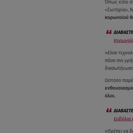
Όπως είπε σ
«Σωτηρία», 
κορωνοϊού θ
Κορωνοϊό
«Είναι τεχνο
πόσο πιο γρή
διασωλήνωση
Ωστόσο παρέ
ενθουσιασμός
όλοι.
Εμβόλια 
«Πρέπει να δ