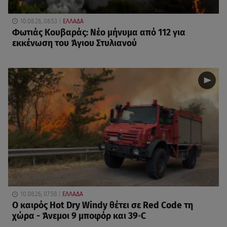
10.08.26, 08:53
ΕΛΛΑΔΑ
Φωτιάς Κουβαράς: Νέο μήνυμα από 112 για
εκκένωση του Άγιου Στυλιανού
10.08.26, 07:58
ΕΛΛΑΔΑ
Ο καιρός Hot Dry Windy θέτει σε Red Code τη
χώρα - Άνεμοι 9 μποφόρ και 39◦C