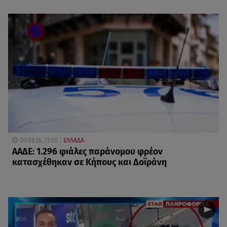
09.08.26, 23:50
ΕΛΛΑΔΑ
ΑΑΔΕ: 1.296 φιάλες παράνομου φρέον
κατασχέθηκαν σε Κήπους και Δοϊράνη