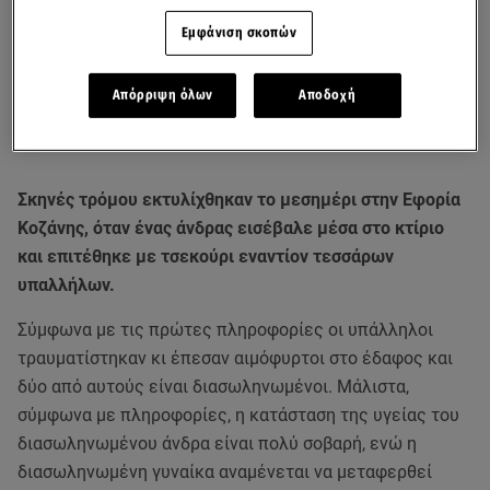
Εμφάνιση σκοπών
Απόρριψη όλων
Αποδοχή
Σκηνές τρόμου εκτυλίχθηκαν το μεσημέρι στην Εφορία
Κοζάνης, όταν ένας άνδρας εισέβαλε μέσα στο κτίριο
και επιτέθηκε με τσεκούρι εναντίον τεσσάρων
υπαλλήλων.
Σύμφωνα με τις πρώτες πληροφορίες οι υπάλληλοι
τραυματίστηκαν κι έπεσαν αιμόφυρτοι στο έδαφος και
δύο από αυτούς είναι διασωληνωμένοι. Μάλιστα,
σύμφωνα με πληροφορίες, η κατάσταση της υγείας του
διασωληνωμένου άνδρα είναι πολύ σοβαρή, ενώ η
διασωληνωμένη γυναίκα αναμένεται να μεταφερθεί