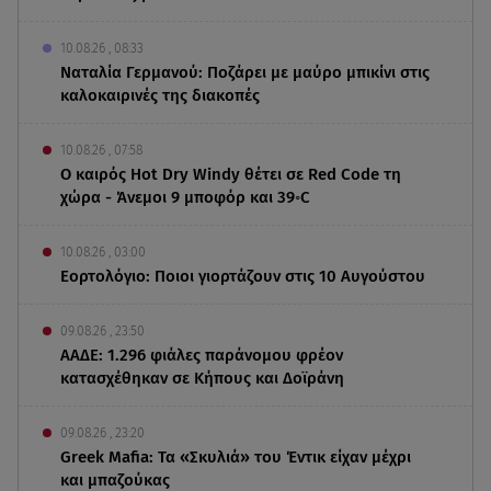
10.08.26 , 08:33
Ναταλία Γερμανού: Ποζάρει με μαύρο μπικίνι στις
καλοκαιρινές της διακοπές
10.08.26 , 07:58
Ο καιρός Hot Dry Windy θέτει σε Red Code τη
χώρα - Άνεμοι 9 μποφόρ και 39◦C
10.08.26 , 03:00
Εορτολόγιο: Ποιοι γιορτάζουν στις 10 Αυγούστου
09.08.26 , 23:50
ΑΑΔΕ: 1.296 φιάλες παράνομου φρέον
κατασχέθηκαν σε Κήπους και Δοϊράνη
09.08.26 , 23:20
Greek Mafia: Τα «Σκυλιά» του Έντικ είχαν μέχρι
και μπαζούκας