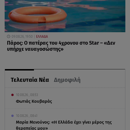
09.08.26, 19:50
ΕΛΛΑΔΑ
Πάρος: Ο πατέρας του 4χρονου στο Star – «Δεν
υπήρχε ναυαγοσώστης»
Τελευταία Νέα
Δημοφιλή
10.08.26 , 08:53
Φωτιάς Κουβαράς
10.08.26 , 08:41
Μαρία Μενούνος: «Η Ελλάδα έχει γίνει μέρος της
θεραπείας μου»