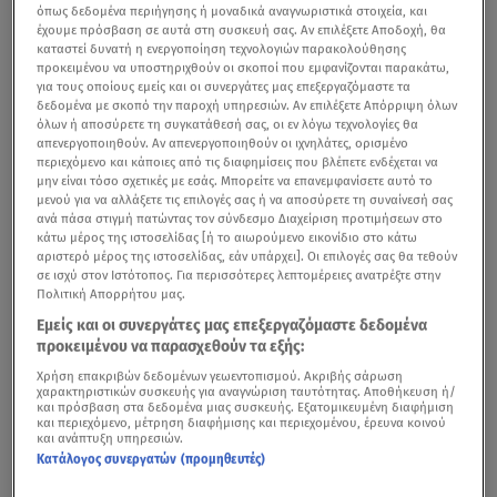
όπως δεδομένα περιήγησης ή μοναδικά αναγνωριστικά στοιχεία, και
έχουμε πρόσβαση σε αυτά στη συσκευή σας. Αν επιλέξετε Αποδοχή, θα
καταστεί δυνατή η ενεργοποίηση τεχνολογιών παρακολούθησης
προκειμένου να υποστηριχθούν οι σκοποί που εμφανίζονται παρακάτω,
για τους οποίους εμείς και οι συνεργάτες μας επεξεργαζόμαστε τα
δεδομένα με σκοπό την παροχή υπηρεσιών. Αν επιλέξετε Απόρριψη όλων
όλων ή αποσύρετε τη συγκατάθεσή σας, οι εν λόγω τεχνολογίες θα
απενεργοποιηθούν. Αν απενεργοποιηθούν οι ιχνηλάτες, ορισμένο
περιεχόμενο και κάποιες από τις διαφημίσεις που βλέπετε ενδέχεται να
μην είναι τόσο σχετικές με εσάς. Μπορείτε να επανεμφανίσετε αυτό το
μενού για να αλλάξετε τις επιλογές σας ή να αποσύρετε τη συναίνεσή σας
ανά πάσα στιγμή πατώντας τον σύνδεσμο Διαχείριση προτιμήσεων στο
κάτω μέρος της ιστοσελίδας [ή το αιωρούμενο εικονίδιο στο κάτω
αριστερό μέρος της ιστοσελίδας, εάν υπάρχει]. Οι επιλογές σας θα τεθούν
σε ισχύ στον Ιστότοπος. Για περισσότερες λεπτομέρειες ανατρέξτε στην
Πολιτική Απορρήτου μας.
Εμείς και οι συνεργάτες μας επεξεργαζόμαστε δεδομένα
προκειμένου να παρασχεθούν τα εξής:
Χρήση επακριβών δεδομένων γεωεντοπισμού. Ακριβής σάρωση
χαρακτηριστικών συσκευής για αναγνώριση ταυτότητας. Αποθήκευση ή/
και πρόσβαση στα δεδομένα μιας συσκευής. Εξατομικευμένη διαφήμιση
και περιεχόμενο, μέτρηση διαφήμισης και περιεχομένου, έρευνα κοινού
και ανάπτυξη υπηρεσιών.
Κατάλογος συνεργατών (προμηθευτές)