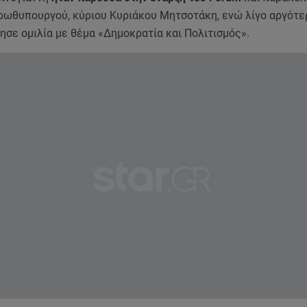
Πρωθυπουργού, κύριου Κυριάκου Μητσοτάκη, ενώ λίγο αργότε
σε ομιλία με θέμα «Δημοκρατία και Πολιτισμός».