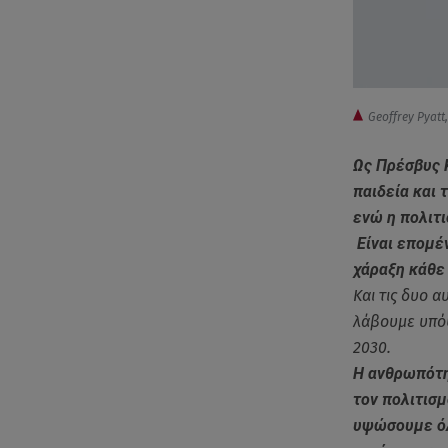
Geoffrey Pyatt
Ως Πρέσβυς 
παιδεία και 
ενώ η πολιτ
Είναι επομέ
χάραξη κάθε 
Και τις δυο α
λάβουμε υπόψ
2030.
Η ανθρωπότη
τον πολιτισμ
υψώσουμε όλο