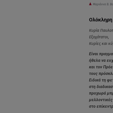
Μαριάννα Β. Β
Ολόκληρη 
Κυρία Παυλο
Εξοχότατοι,
Κυρίες και κύ
Είναι πραγμα
ήθελα να ευχ
και τον Πρόε
τους πρόσκλ
Ειδικά τη φε
στη διαδικα
προχωρά μπρ
μελλοντικές
στο επίκεντ