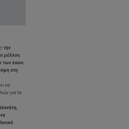
: την
το μέλλον,
ι των λαών.
πόψη στη
ει να
νών για το
πλανήτη,
 να
δανικά