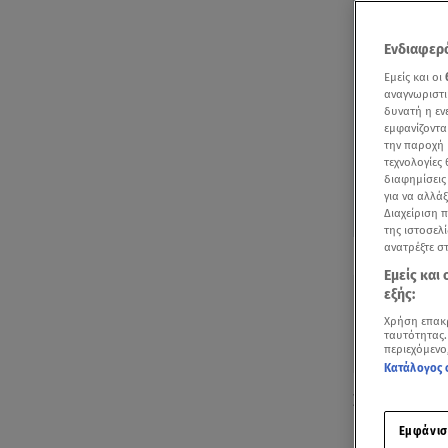
Ενδιαφερό
Εμείς και οι
αναγνωριστι
δυνατή η ε
εμφανίζοντα
την παροχή 
τεχνολογίες
διαφημίσεις
για να αλλά
Διαχείριση 
της ιστοσελί
Δείτε περισσ
ανατρέξτε σ
Πρόσθηκη star
Εμείς και
εξής:
Χρήση επακ
ταυτότητας.
περιεχόμενο
Κατάλογος 
Στο Athens D
Καλής Θελήσ
Εμφάνισ