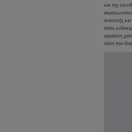
και της ελευ
ακρογωνιαίου
Ανατολής και
όπου ευδοκιμ
αρχαίους χρό
πόλη που δια