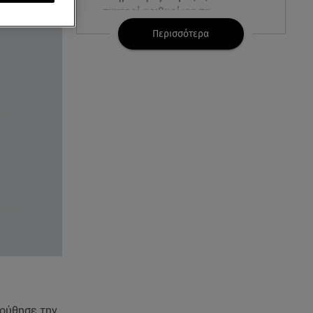
τυχεροί αριθμοί για τα
2.500.000 ευρώ
Περισσότερα
06.08.26 , 22:02
Σύγκρουση τραμ στη Γερμανία:
25 τραυματίες, 7 σε σοβαρή
κατάσταση
06.08.26 , 21:59
Νέες τουρκικές προκλήσεις στο
Αιγαίο - Αερομαχία με ελληνικά
F-16
06.08.26 , 21:31
Τροχαίο για τον Mike - Η
ανακοίνωση του ράπερ στα
social media
06.08.26 , 21:22
ούθησε την