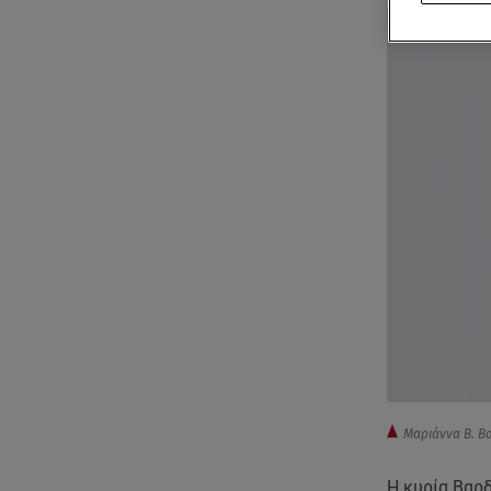
Μαριάννα Β. Β
Η κυρία Βαρ