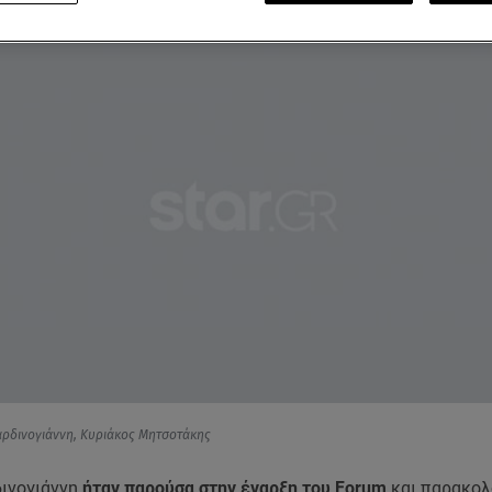
αρδινογιάννη, Κυριάκος Μητσοτάκης
δινογιάννη
ήταν παρούσα στην έναρξη του Forum
και παρακολ