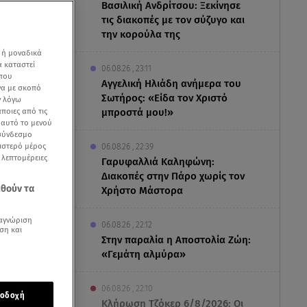
Βασιλική Ανδρίτσου: Ξεκίνησε
τις διακοπές με τον σύζυγο και
την κορούλα της
 ή μοναδικά
α καταστεί
06.08.26 , 23:11
 που
Αγγελική Ηλιάδη ανήμερα του
να με σκοπό
Σωτήρος: «Είδα τον Χριστό
ν λόγω
ποιες από τις
μπροστά μου!»
ε αυτό το μενού
 σύνδεσμο
ριστερό μέρος
06.08.26 , 22:39
ς λεπτομέρειες
Γαρυφαλλιά Καληφώνη:
Διακοπές στην Πάρο χωρίς τον
εθούν τα
Χρήστο Μάστορα
αγνώριση
06.08.26 , 22:12
ση και
Στην παραλία η Αποστολία Ζώη:
«Γεμάτη αλμύρα»
η Πρέσβυς
06.08.26 , 22:10
οδοχή
Κλήρωση Τζόκερ 6/8/2026: Οι