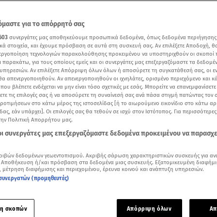
μαστε για το απόρρητό σας
603
συνεργάτες μας αποθηκεύουμε προσωπικά δεδομένα, όπως δεδομένα περιήγησης
κά στοιχεία, και έχουμε πρόσβαση σε αυτά στη συσκευή σας. Αν επιλέξετε Αποδοχή, θ
νεργοποίηση τεχνολογιών παρακολούθησης προκειμένου να υποστηριχθούν οι σκοποί
ι παρακάτω, για τους οποίους εμείς και οι συνεργάτες μας επεξεργαζόμαστε τα δεδομέ
υπηρεσιών. Αν επιλέξετε Απόρριψη όλων όλων ή αποσύρετε τη συγκατάθεσή σας, οι ε
 θα απενεργοποιηθούν. Αν απενεργοποιηθούν οι ιχνηλάτες, ορισμένο περιεχόμενο και κά
 που βλέπετε ενδέχεται να μην είναι τόσο σχετικές με εσάς. Μπορείτε να επανεμφανίσετ
ξετε τις επιλογές σας ή να αποσύρετε τη συναίνεσή σας ανά πάσα στιγμή πατώντας τον
προτιμήσεων στο κάτω μέρος της ιστοσελίδας [ή το αιωρούμενο εικονίδιο στο κάτω α
δας, εάν υπάρχει]. Οι επιλογές σας θα τεθούν σε ισχύ στον Ιστότοπος. Για περισσότερε
ότερα άρθρα μας στην αναζήτηση σας
την Πολιτική Απορρήτου μας.
.gr στις επιλογές σας
 οι συνεργάτες μας επεξεργαζόμαστε δεδομένα προκειμένου να παρασχ
Δείτε περισσότερα άρθρα μας στα αποτελέσματα αναζήτησης
ριβών δεδομένων γεωεντοπισμού. Ακριβής σάρωση χαρακτηριστικών συσκευής για αν
Add star.gr on Google
 Αποθήκευση ή/και πρόσβαση στα δεδομένα μιας συσκευής. Εξατομικευμένη διαφήμι
, μέτρηση διαφήμισης και περιεχομένου, έρευνα κοινού και ανάπτυξη υπηρεσιών.
συνεργατών (προμηθευτές)
emocracy Forum, στις εργασίες του οποίου μετείχε, μίλησε 
εως της UNESCO, κα Μαριάννα Β. Βαρδινογιάννη.
η σκοπών
Απόρριψη όλων
Απ