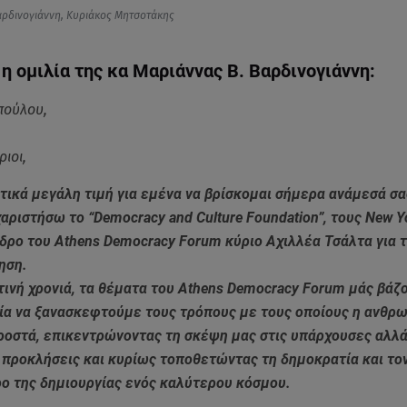
αρδινογιάννη, Κυριάκος Μητσοτάκης
η ομιλία της κα Μαριάννας Β. Βαρδινογιάννη:
πούλου,
ριοι,
τικά μεγάλη τιμή για εμένα να βρίσκομαι σήμερα ανάμεσά σ
αριστήσω το “Democracy and Culture Foundation”, τους New Y
δρο του Athens Democracy Forum κύριο Αχιλλέα Τσάλτα για 
ηση.
τινή χρονιά, τα θέματα του Athens Democracy Forum μάς βάζ
σία να ξανασκεφτούμε τους τρόπους με τους οποίους η ανθρ
οστά, επικεντρώνοντας τη σκέψη μας στις υπάρχουσες αλλά 
 προκλήσεις και κυρίως τοποθετώντας τη δημοκρατία και το
ρο της δημιουργίας ενός καλύτερου κόσμου.