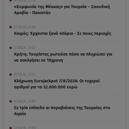
07.08.26 , 21:50
«Συμφωνία της Μέκκας» για Τουρκία – Σαουδική
Αραβία - Πακιστάν
07.08.26 , 21:50
Καιρός: Έρχονται ξανά 40άρια - Σε ποιες περιοχές
07.08.26 , 21:32
Κρήτη: Τουρίστας ρωτούσε πόσο να πληρώσει για
να ασελγήσει σε 10χρονη
07.08.26 , 21:17
Κλήρωση Eurojackpot 7/8/2026: Οι τυχεροί
αριθμοί για τα 32.000.000 ευρώ
07.08.26 , 21:03
Σε τρία επίπεδα οι παραβιάσεις της Τουρκίας στο
Αιγαίο
07.08.26 , 21:00