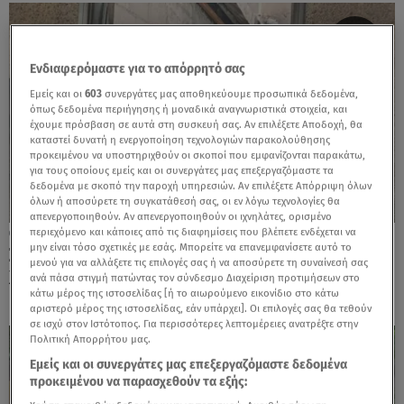
Ενδιαφερόμαστε για το απόρρητό σας
Εμείς και οι
603
συνεργάτες μας αποθηκεύουμε προσωπικά δεδομένα,
όπως δεδομένα περιήγησης ή μοναδικά αναγνωριστικά στοιχεία, και
έχουμε πρόσβαση σε αυτά στη συσκευή σας. Αν επιλέξετε Αποδοχή, θα
καταστεί δυνατή η ενεργοποίηση τεχνολογιών παρακολούθησης
προκειμένου να υποστηριχθούν οι σκοποί που εμφανίζονται παρακάτω,
για τους οποίους εμείς και οι συνεργάτες μας επεξεργαζόμαστε τα
δεδομένα με σκοπό την παροχή υπηρεσιών. Αν επιλέξετε Απόρριψη όλων
όλων ή αποσύρετε τη συγκατάθεσή σας, οι εν λόγω τεχνολογίες θα
απενεργοποιηθούν. Αν απενεργοποιηθούν οι ιχνηλάτες, ορισμένο
περιεχόμενο και κάποιες από τις διαφημίσεις που βλέπετε ενδέχεται να
25.10.24, 09:49
μην είναι τόσο σχετικές με εσάς. Μπορείτε να επανεμφανίσετε αυτό το
Συγκλόνισε στον ΟΗΕ πρώην όμηρος της
μενού για να αλλάξετε τις επιλογές σας ή να αποσύρετε τη συναίνεσή σας
Χαμάς: «Με βίασαν και με βασάνισαν»
ανά πάσα στιγμή πατώντας τον σύνδεσμο Διαχείριση προτιμήσεων στο
κάτω μέρος της ιστοσελίδας [ή το αιωρούμενο εικονίδιο στο κάτω
αριστερό μέρος της ιστοσελίδας, εάν υπάρχει]. Οι επιλογές σας θα τεθούν
σε ισχύ στον Ιστότοπος. Για περισσότερες λεπτομέρειες ανατρέξτε στην
Πολιτική Απορρήτου μας.
Εμείς και οι συνεργάτες μας επεξεργαζόμαστε δεδομένα
προκειμένου να παρασχεθούν τα εξής: