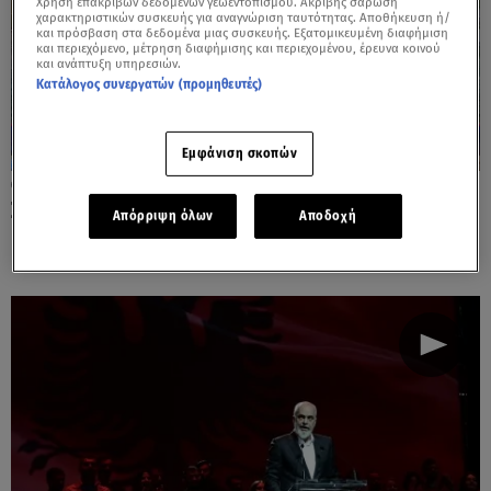
Χρήση επακριβών δεδομένων γεωεντοπισμού. Ακριβής σάρωση
χαρακτηριστικών συσκευής για αναγνώριση ταυτότητας. Αποθήκευση ή/
και πρόσβαση στα δεδομένα μιας συσκευής. Εξατομικευμένη διαφήμιση
και περιεχόμενο, μέτρηση διαφήμισης και περιεχομένου, έρευνα κοινού
και ανάπτυξη υπηρεσιών.
Κατάλογος συνεργατών (προμηθευτές)
Εμφάνιση σκοπών
20.07.24, 20:21
Στο προεδρικό μέγαρο της Λευκωσίας ο
Απόρριψη όλων
Αποδοχή
Κυριάκος Μητσοτάκης