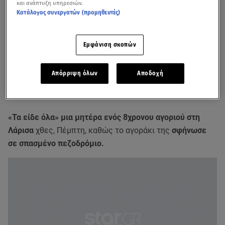
και ανάπτυξη υπηρεσιών.
Κατάλογος συνεργατών (προμηθευτές)
Εμφάνιση σκοπών
Απόρριψη όλων
Αποδοχή
«Τα είδε όλα» μια μητέρα ενός 8χρονου αγοριού στη
Λάρισα
χθες, Πέμπτη, καθώς το αγοράκι της
σφήνωσε
σε σπασμένο πεζοδρόμιο.