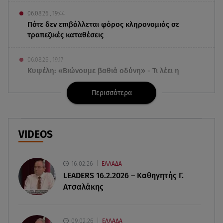
06.08.26 , 19:44
Πότε δεν επιβάλλεται φόρος κληρονομιάς σε
τραπεζικές καταθέσεις
06.08.26 , 19:17
Κυψέλη: «Βιώνουμε βαθιά οδύνη» - Τι λέει η
οικογένεια της Λίζα
Περισσότερα
06.08.26 , 19:10
Μπαντέρας: «Η καρδιακή προσβολή ήταν το
καλύτερο πράγμα που μου συνέβη»
VIDEOS
06.08.26 , 18:49
Συντάξεις χηρείας: Τέλος στο «ψαλίδι» μετά την
16.02.26
ΕΛΛΑΔΑ
τριετία
LEADERS 16.2.2026 – Καθηγητής Γ.
Ατσαλάκης
06.08.26 , 18:38
Maxus T60 Max: Στον αγώνα κατά της φωτιάς στο
Πόρτο Γερμενό
09.02.26
ΕΛΛΑΔΑ