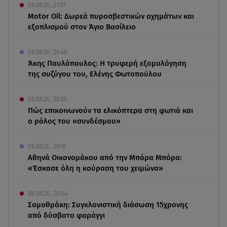
06.08.26 , 21:07
Motor Oil: Δωρεά πυροσβεστικών οχημάτων και
εξοπλισμού στον Άγιο Βασίλειο
06.08.26 , 20:49
Άκης Παυλόπουλος: Η τρυφερή εξομολόγηση
της συζύγου του, Ελένης Φωτοπούλου
06.08.26 , 20:25
Πώς επικοινωνούν τα ελικόπτερα στη φωτιά και
ο ρόλος του «συνδέσμου»
06.08.26 , 20:16
Αθηνά Οικονομάκου από την Μπόρα Μπόρα:
«Έσκασε όλη η κούραση του χειμώνα»
06.08.26 , 20:04
Σαμοθράκη: Συγκλονιστική διάσωση 15χρονης
από δύσβατο φαράγγι