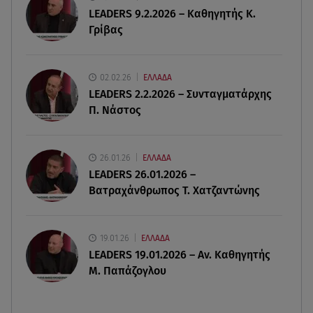
LEADERS 9.2.2026 – Καθηγητής Κ.
Γρίβας
06.08.26 , 18:35
Καιρός: Επιστρέφουν οι ισχυροί άνεμοι - Υψηλός
ο κίνδυνος πυρκαγιάς
02.02.26
ΕΛΛΑΔΑ
LEADERS 2.2.2026 – Συνταγματάρχης
06.08.26 , 18:30
Π. Νάστος
Ελενα Τσαβαλιά: Η throwback φωτογραφία της
με μπικίνι!
26.01.26
ΕΛΛΑΔΑ
06.08.26 , 18:12
LEADERS 26.01.2026 –
Τουρισμός για Όλους 2026-2027: Ποια ΑΦΜ
Βατραχάνθρωπος Τ. Χατζαντώνης
κάνουν σήμερα αίτηση
19.01.26
ΕΛΛΑΔΑ
LEADERS 19.01.2026 – Αν. Καθηγητής
Μ. Παπάζογλου