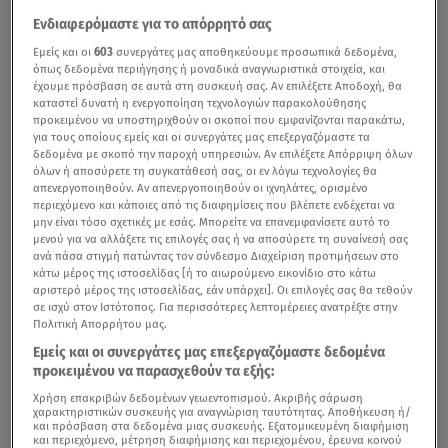
Ενδιαφερόμαστε για το απόρρητό σας
Εμείς και οι
603
συνεργάτες μας αποθηκεύουμε προσωπικά δεδομένα,
όπως δεδομένα περιήγησης ή μοναδικά αναγνωριστικά στοιχεία, και
έχουμε πρόσβαση σε αυτά στη συσκευή σας. Αν επιλέξετε Αποδοχή, θα
καταστεί δυνατή η ενεργοποίηση τεχνολογιών παρακολούθησης
προκειμένου να υποστηριχθούν οι σκοποί που εμφανίζονται παρακάτω,
για τους οποίους εμείς και οι συνεργάτες μας επεξεργαζόμαστε τα
δεδομένα με σκοπό την παροχή υπηρεσιών. Αν επιλέξετε Απόρριψη όλων
όλων ή αποσύρετε τη συγκατάθεσή σας, οι εν λόγω τεχνολογίες θα
απενεργοποιηθούν. Αν απενεργοποιηθούν οι ιχνηλάτες, ορισμένο
περιεχόμενο και κάποιες από τις διαφημίσεις που βλέπετε ενδέχεται να
μην είναι τόσο σχετικές με εσάς. Μπορείτε να επανεμφανίσετε αυτό το
μενού για να αλλάξετε τις επιλογές σας ή να αποσύρετε τη συναίνεσή σας
ανά πάσα στιγμή πατώντας τον σύνδεσμο Διαχείριση προτιμήσεων στο
κάτω μέρος της ιστοσελίδας [ή το αιωρούμενο εικονίδιο στο κάτω
αριστερό μέρος της ιστοσελίδας, εάν υπάρχει]. Οι επιλογές σας θα τεθούν
σε ισχύ στον Ιστότοπος. Για περισσότερες λεπτομέρειες ανατρέξτε στην
Πολιτική Απορρήτου μας.
Εμείς και οι συνεργάτες μας επεξεργαζόμαστε δεδομένα
προκειμένου να παρασχεθούν τα εξής:
Χρήση επακριβών δεδομένων γεωεντοπισμού. Ακριβής σάρωση
χαρακτηριστικών συσκευής για αναγνώριση ταυτότητας. Αποθήκευση ή/
και πρόσβαση στα δεδομένα μιας συσκευής. Εξατομικευμένη διαφήμιση
και περιεχόμενο, μέτρηση διαφήμισης και περιεχομένου, έρευνα κοινού