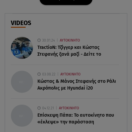
Νοσοκομείο Κορίνθου: Έπεσε τμήμα
ψευδοροφής στα ανακαινισμένα ΤΕΠ
VIDEOS
05.08.26 , 17:35
Σύμη: Ανασύρθηκε σορός άνδρα – Πιθανό να
πρόκειται για Γερμανό αγνοούμενο
30.01.24
ΑΥΤΟΚΙΝΗΤΟ
TractioN: Τζίγγερ και Κώστας
Στεφανής ξανά μαζί - Δείτε το
05.08.26 , 17:33
Viva l'amore! Επώνυμες Ελληνίδες που
ερωτεύθηκαν Ιταλούς - Ποιες είναι;
03.08.22
ΑΥΤΟΚΙΝΗΤΟ
Κώστας & Μάνος Στεφανής στο Ράλι
05.08.26 , 17:10
Ακρόπολις με Hyundai i20
Σοκαριστικό βίντεο: Κεραυνός χτυπά 24χρονο
ποδοσφαιριστή στο γήπεδο
04.12.21
ΑΥΤΟΚΙΝΗΤΟ
05.08.26 , 16:54
Επίσκεψη Πάπα: Το αυτοκίνητο που
Μαζική επίθεση της Ρωσίας στο Κίεβο με 115
«έκλεψε» την παράσταση
drones και 28 πυραύλους!