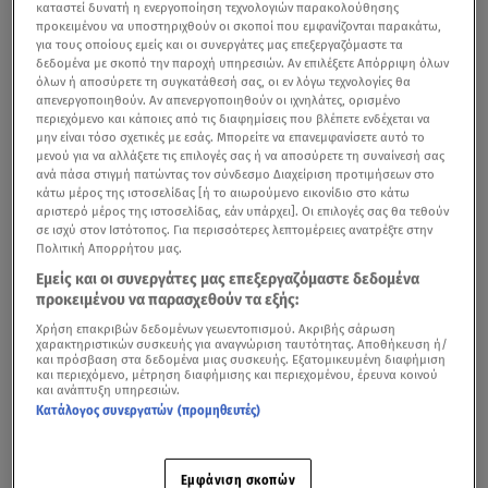
καταστεί δυνατή η ενεργοποίηση τεχνολογιών παρακολούθησης
προκειμένου να υποστηριχθούν οι σκοποί που εμφανίζονται παρακάτω,
για τους οποίους εμείς και οι συνεργάτες μας επεξεργαζόμαστε τα
δεδομένα με σκοπό την παροχή υπηρεσιών. Αν επιλέξετε Απόρριψη όλων
όλων ή αποσύρετε τη συγκατάθεσή σας, οι εν λόγω τεχνολογίες θα
απενεργοποιηθούν. Αν απενεργοποιηθούν οι ιχνηλάτες, ορισμένο
περιεχόμενο και κάποιες από τις διαφημίσεις που βλέπετε ενδέχεται να
μην είναι τόσο σχετικές με εσάς. Μπορείτε να επανεμφανίσετε αυτό το
μενού για να αλλάξετε τις επιλογές σας ή να αποσύρετε τη συναίνεσή σας
ανά πάσα στιγμή πατώντας τον σύνδεσμο Διαχείριση προτιμήσεων στο
κάτω μέρος της ιστοσελίδας [ή το αιωρούμενο εικονίδιο στο κάτω
αριστερό μέρος της ιστοσελίδας, εάν υπάρχει]. Οι επιλογές σας θα τεθούν
σε ισχύ στον Ιστότοπος. Για περισσότερες λεπτομέρειες ανατρέξτε στην
Πολιτική Απορρήτου μας.
Εμείς και οι συνεργάτες μας επεξεργαζόμαστε δεδομένα
προκειμένου να παρασχεθούν τα εξής:
Χρήση επακριβών δεδομένων γεωεντοπισμού. Ακριβής σάρωση
χαρακτηριστικών συσκευής για αναγνώριση ταυτότητας. Αποθήκευση ή/
και πρόσβαση στα δεδομένα μιας συσκευής. Εξατομικευμένη διαφήμιση
και περιεχόμενο, μέτρηση διαφήμισης και περιεχομένου, έρευνα κοινού
και ανάπτυξη υπηρεσιών.
Κατάλογος συνεργατών (προμηθευτές)
Εμφάνιση σκοπών