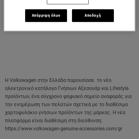
Απόρριψη όλων
Αποδοχή
Η Volkswagen στην Ελλάδα παρουσίασε το νέο
ηλεκτρονικό κατάλογο Γνήσιων Αξεσουάρ και Lifestyle
προϊόντων, ένα σύγχρονο ψηφιακό σημείο αναφοράς για
την ενημέρωση των πελατών σχετικά με το διαθέσιμο
χαρτοφυλάκιο γνήσιων προϊόντων της μάρκας. Η νέα
πλατφόρμα είναι διαθέσιμη στη διεύθυνση:
https://www.volkswagen-genuine-accessories.com/gr