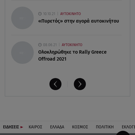
05.08.26 , 16:23
Ντορέττα Παπαδημητρίου: Η χιουμοριστική
10.10.21
ΑΥΤΟΚΙΝΗΤΟ
ανάρτηση με τη βαμμένη ρίζα!
«Πυρετός» στην αγορά αυτοκινήτου
08.06.21
ΑΥΤΟΚΙΝΗΤΟ
Ολοκληρώθηκε το Rally Greece
Offroad 2021
ΕΙΔΗΣΕΙΣ
ΚΑΙΡΟΣ
ΕΛΛΑΔΑ
ΚΟΣΜΟΣ
ΠΟΛΙΤΙΚΗ
ΕΚΛΟΓ