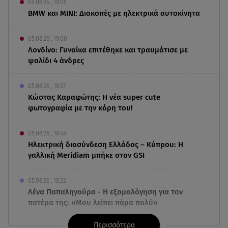
05.08.26 , 19:05
BMW και MINI: Διακοπές με ηλεκτρικά αυτοκίνητα
05.08.26 , 19:00
Λονδίνο: Γυναίκα επιτέθηκε και τραυμάτισε με
ψαλίδι 4 άνδρες
05.08.26 , 18:57
Κώστας Καραφώτης: Η νέα super cute
φωτογραφία με την κόρη του!
05.08.26 , 18:45
Ηλεκτρική διασύνδεση Ελλάδας – Κύπρου: Η
γαλλική Meridiam μπήκε στον GSI
05.08.26 , 18:22
Λένα Παπαληγούρα - Η εξομολόγηση για τον
πατέρα της: «Μου λείπει πάρα πολύ»
Περισσότερα
05.08.26 , 17:51