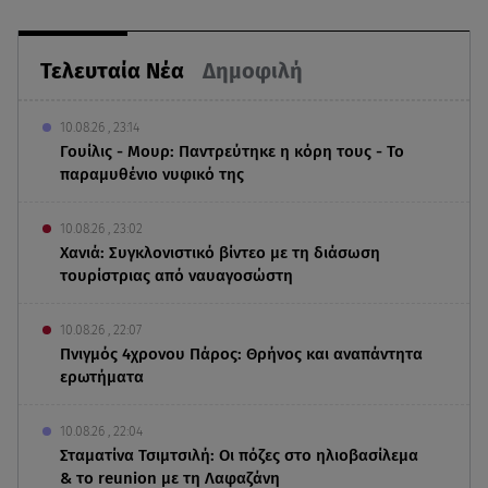
Τελευταία Νέα
Δημοφιλή
10.08.26 , 23:14
Γουίλις - Μουρ: Παντρεύτηκε η κόρη τους - Το
παραμυθένιο νυφικό της
10.08.26 , 23:02
Χανιά: Συγκλονιστικό βίντεο με τη διάσωση
τουρίστριας από ναυαγοσώστη
10.08.26 , 22:07
Πνιγμός 4χρονου Πάρος: Θρήνος και αναπάντητα
ερωτήματα
10.08.26 , 22:04
Σταματίνα Τσιμτσιλή: Οι πόζες στο ηλιοβασίλεμα
& το reunion με τη Λαφαζάνη