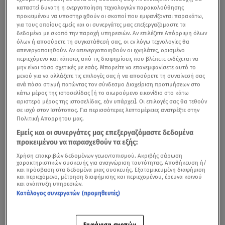
καταστεί δυνατή η ενεργοποίηση τεχνολογιών παρακολούθησης
προκειμένου να υποστηριχθούν οι σκοποί που εμφανίζονται παρακάτω,
για τους οποίους εμείς και οι συνεργάτες μας επεξεργαζόμαστε τα
δεδομένα με σκοπό την παροχή υπηρεσιών. Αν επιλέξετε Απόρριψη όλων
όλων ή αποσύρετε τη συγκατάθεσή σας, οι εν λόγω τεχνολογίες θα
απενεργοποιηθούν. Αν απενεργοποιηθούν οι ιχνηλάτες, ορισμένο
περιεχόμενο και κάποιες από τις διαφημίσεις που βλέπετε ενδέχεται να
μην είναι τόσο σχετικές με εσάς. Μπορείτε να επανεμφανίσετε αυτό το
μενού για να αλλάξετε τις επιλογές σας ή να αποσύρετε τη συναίνεσή σας
ανά πάσα στιγμή πατώντας τον σύνδεσμο Διαχείριση προτιμήσεων στο
κάτω μέρος της ιστοσελίδας [ή το αιωρούμενο εικονίδιο στο κάτω
αριστερό μέρος της ιστοσελίδας, εάν υπάρχει]. Οι επιλογές σας θα τεθούν
σε ισχύ στον Ιστότοπος. Για περισσότερες λεπτομέρειες ανατρέξτε στην
Πολιτική Απορρήτου μας.
Εμείς και οι συνεργάτες μας επεξεργαζόμαστε δεδομένα
προκειμένου να παρασχεθούν τα εξής:
Χρήση επακριβών δεδομένων γεωεντοπισμού. Ακριβής σάρωση
χαρακτηριστικών συσκευής για αναγνώριση ταυτότητας. Αποθήκευση ή/
και πρόσβαση στα δεδομένα μιας συσκευής. Εξατομικευμένη διαφήμιση
και περιεχόμενο, μέτρηση διαφήμισης και περιεχομένου, έρευνα κοινού
και ανάπτυξη υπηρεσιών.
Κατάλογος συνεργατών (προμηθευτές)