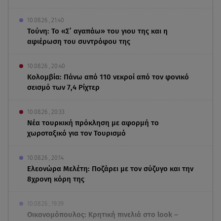
10.08.26 , 21:40
Τούνη: Το «Σ’ αγαπάω» του γιου της και η
αφιέρωση του συντρόφου της
10.08.26 , 20:40
Κολομβία: Πάνω από 110 νεκροί από τον φονικό
σεισμό των 7,4 Ρίχτερ
10.08.26 , 20:33
Νέα τουρκική πρόκληση με αφορμή το
χωροταξικό για τον Τουρισμό
10.08.26 , 20:14
Ελεονώρα Μελέτη: Ποζάρει με τον σύζυγο και την
8χρονη κόρη της
10.08.26 , 19:39
Οικονομόπουλος: Κρητική πινελιά στο look –