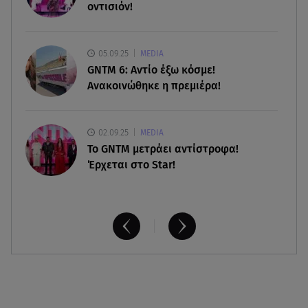
παιδί στα 42 της χρόνια
οντισιόν!
10.08.26 , 18:35
Καλογερόπουλος: Πότε και πού θα γίνει η κηδεία
05.09.25
MEDIA
του – Η τελευταία επιθυμία
GNTM 6: Αντίο έξω κόσμε!
Ανακοινώθηκε η πρεμιέρα!
02.09.25
MEDIA
Το GNTM μετράει αντίστροφα!
Έρχεται στο Star!