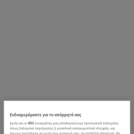
Ενδιαφερόμαστε για το απόρρητό σας
Εμείς και οι
603
συνεργάτες μας αποθηκεύουμε προσωπικά δεδομένα,
όπως δεδομένα περιήγησης ή μοναδικά αναγνωριστικά στοιχεία, και
έχουμε πρόσβαση σε αυτά στη συσκευή σας. Αν επιλέξετε Αποδοχή, θα