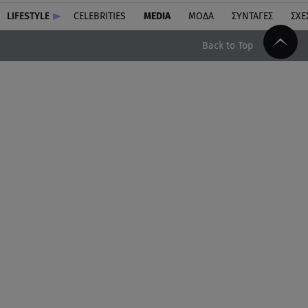
LIFESTYLE
CELEBRITIES
MEDIA
ΜΟΔΑ
ΣΥΝΤΑΓΕΣ
ΣΧΕ
Back to Top