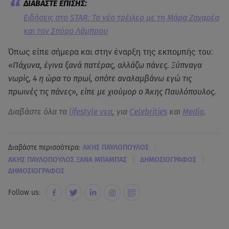
Ειδήσεις στο STAR: Το νέο τρέιλερ με τη Μάρα Ζαχαρέα
και τον Σπύρο Λάμπρου
Όπως είπε σήμερα και στην έναρξη της εκπομπής του:
«Πάχυνα, έγινα ξανά πατέρας, αλλάζω πάνες. Ξύπναγα
νωρίς, 4 η ώρα το πρωί, οπότε αναλαμβάνω εγώ τις
πρωινές τις πάνες», είπε με χιούμορ ο Άκης Παυλόπουλος.
Διαβάστε όλα τα
lifestyle νεα
, για
Celebrities
και
Media
.
|
Διαβάστε περισσότερα:
ΑΚΗΣ ΠΑΥΛΟΠΟΥΛΟΣ
|
|
ΑΚΗΣ ΠΑΥΛΟΠΟΥΛΟΣ ΞΑΝΑ ΜΠΑΜΠΑΣ
ΔΗΜΟΣΙΟΓΡΑΦΟΣ
ΔΗΜΟΣΙΟΓΡΑΦΟΣ
Follow us: