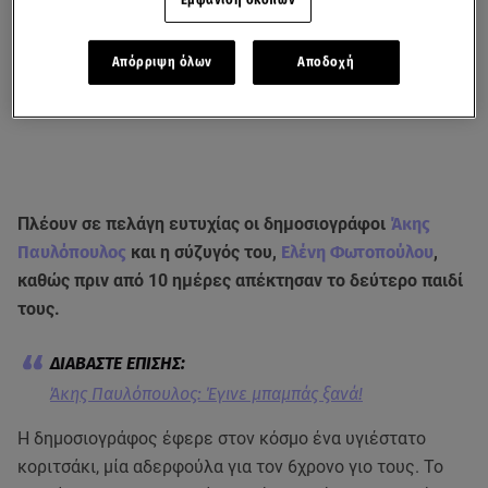
Εμφάνιση σκοπών
Απόρριψη όλων
Αποδοχή
Πλέουν σε πελάγη ευτυχίας οι δημοσιογράφοι
Άκης
Παυλόπουλος
και η σύζυγός του,
Ελένη Φωτοπούλου
,
καθώς πριν από 10 ημέρες απέκτησαν το δεύτερο παιδί
τους.
Άκης Παυλόπουλος: Έγινε μπαμπάς ξανά!
Η δημοσιογράφος έφερε στον κόσμο ένα υγιέστατο
κοριτσάκι, μία αδερφούλα για τον 6χρονο γιο τους. Το