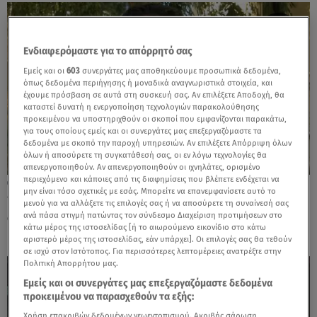
Ενδιαφερόμαστε για το απόρρητό σας
Εμείς και οι
603
συνεργάτες μας αποθηκεύουμε προσωπικά δεδομένα,
όπως δεδομένα περιήγησης ή μοναδικά αναγνωριστικά στοιχεία, και
έχουμε πρόσβαση σε αυτά στη συσκευή σας. Αν επιλέξετε Αποδοχή, θα
καταστεί δυνατή η ενεργοποίηση τεχνολογιών παρακολούθησης
προκειμένου να υποστηριχθούν οι σκοποί που εμφανίζονται παρακάτω,
για τους οποίους εμείς και οι συνεργάτες μας επεξεργαζόμαστε τα
δεδομένα με σκοπό την παροχή υπηρεσιών. Αν επιλέξετε Απόρριψη όλων
όλων ή αποσύρετε τη συγκατάθεσή σας, οι εν λόγω τεχνολογίες θα
απενεργοποιηθούν. Αν απενεργοποιηθούν οι ιχνηλάτες, ορισμένο
περιεχόμενο και κάποιες από τις διαφημίσεις που βλέπετε ενδέχεται να
19.07.26, 09:03
μην είναι τόσο σχετικές με εσάς. Μπορείτε να επανεμφανίσετε αυτό το
19 Ioυλίου 2010: Εκτελούν εν ψυχρώ με 13
μενού για να αλλάξετε τις επιλογές σας ή να αποσύρετε τη συναίνεσή σας
σφαίρες τον Σωκράτη Γκιόλια
ανά πάσα στιγμή πατώντας τον σύνδεσμο Διαχείριση προτιμήσεων στο
κάτω μέρος της ιστοσελίδας [ή το αιωρούμενο εικονίδιο στο κάτω
αριστερό μέρος της ιστοσελίδας, εάν υπάρχει]. Οι επιλογές σας θα τεθούν
σε ισχύ στον Ιστότοπος. Για περισσότερες λεπτομέρειες ανατρέξτε στην
Πολιτική Απορρήτου μας.
Εμείς και οι συνεργάτες μας επεξεργαζόμαστε δεδομένα
προκειμένου να παρασχεθούν τα εξής:
Χρήση επακριβών δεδομένων γεωεντοπισμού. Ακριβής σάρωση