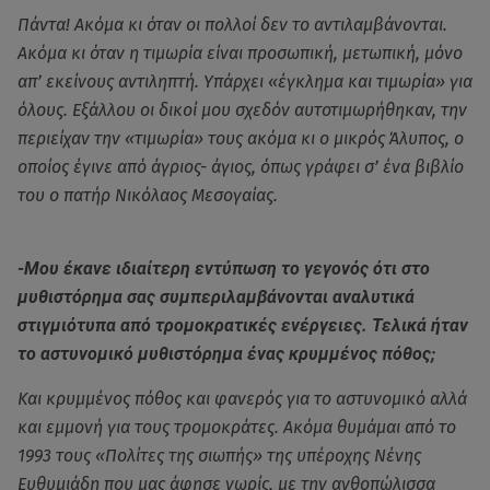
Πάντα! Ακόμα κι όταν οι πολλοί δεν το αντιλαμβάνονται.
Ακόμα κι όταν η τιμωρία είναι προσωπική, μετωπική, μόνο
απ’ εκείνους αντιληπτή. Υπάρχει «έγκλημα και τιμωρία» για
όλους. Εξάλλου οι δικοί μου σχεδόν αυτοτιμωρήθηκαν, την
περιείχαν την «τιμωρία» τους ακόμα κι ο μικρός Άλυπος, ο
οποίος έγινε από άγριος- άγιος, όπως γράφει σ’ ένα βιβλίο
του ο πατήρ Νικόλαος Μεσογαίας.
-Μου έκανε ιδιαίτερη εντύπωση το γεγονός ότι στο
μυθιστόρημα σας συμπεριλαμβάνονται αναλυτικά
στιγμιότυπα από τρομοκρατικές ενέργειες. Τελικά ήταν
το αστυνομικό μυθιστόρημα ένας κρυμμένος πόθος;
Και κρυμμένος πόθος και φανερός για το αστυνομικό αλλά
και εμμονή για τους τρομοκράτες. Ακόμα θυμάμαι από το
1993 τους «Πολίτες της σιωπής» της υπέροχης Νένης
Ευθυμιάδη που μας άφησε νωρίς, με την ανθοπώλισσα