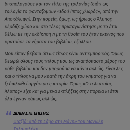
δικαιολογούσε και τον τίτλο της τριλογίας (διότι ως
τριλογία το φανταζόμουν «Ιδού ίππος χλωρός», από την
Αποκάλυψη). Στην πορεία, όμως, ως ήρωας ο Άλυπος
κέρδιζε χώρο και στο τέλος πρωταγωνίστησε με το έτσι
θέλω: με την εκδίκηση ή με τη θυσία του ήταν εκείνος που
κρατούσε τα νήματα του βιβλίου, εξάλλου.
Μου είπαν βέβαια ότι ως τίτλος είναι αντιεμπορικός. Όμως
θεωρώ όλους τους τίτλους μου ως αναπόσπαστο μέρος του
κάθε βιβλίου και δεν μπορούσα να κάνω αλλιώς. Είναι λες
και ο τίτλος να μου κρατά την άκρη του νήματος για να
ξεδιπλωθεί αργότερα η ιστορία. Όμως «Ο τελευταίος
Άλυπος» είχε και για μένα εκπλήξεις στην πορεία κι έτσι
όλα έγιναν κάπως αλλιώς.
«Ταξίδι από τη Σάμο στη Μάνη» του Μανώλη
Σαλαμαλέκη