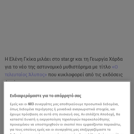
Η Ελένη Γκίκα μιλάει στο star.gr και τη Γεωργία Χάρδα
για το νέο της αστυνομικό μυθιστόρημα με τίτλο
«Ο
τελευταίος Άλυπος»
που κυκλοφορεί από τις εκδόσεις
Αρμός.
Ενδιαφερόμαστε για το απόρρητό σας
Εμείς και οι
603
συνεργάτες μας αποθηκεύουμε προσωπικά δεδομένα,
15 βιβλία Ελλήνων λογοτεχνών που θα διαβάσεις αυτό
όπως δεδομένα περιήγησης ή μοναδικά αναγνωριστικά στοιχεία, και
το καλοκαίρι
έχουμε πρόσβαση σε αυτά στη συσκευή σας. Αν επιλέξετε Αποδοχή, θα
καταστεί δυνατή η ενεργοποίηση τεχνολογιών παρακολούθησης
προκειμένου να υποστηριχθούν οι σκοποί που εμφανίζονται παρακάτω,
Όλα ξεκινούν σε μια παραθαλάσσια πόλη όπου μια
για τους οποίους εμείς και οι συνεργάτες μας επεξεργαζόμαστε τα
γυναίκα, φωνάζοντας τα ξόρκια της, πέφτει επάνω σε