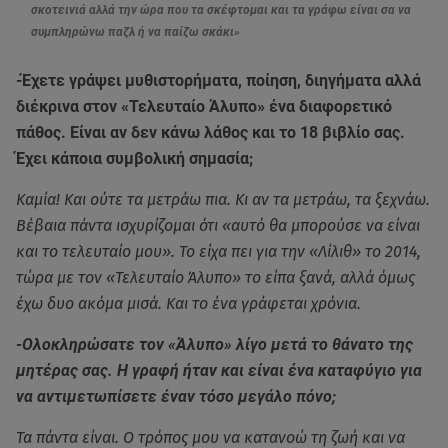
σκοτεινιά αλλά την ώρα που τα σκέφτομαι και τα γράφω είναι σα να
συμπληρώνω παζλ ή να παίζω σκάκι»
-Έχετε γράψει μυθιστορήματα, ποίηση, διηγήματα αλλά
διέκρινα στον «Τελευταίο Άλυπο» ένα διαφορετικό
πάθος. Είναι αν δεν κάνω λάθος και το 18 βιβλίο σας.
Έχει κάποια συμβολική σημασία;
Καμία! Και ούτε τα μετράω πια. Κι αν τα μετράω, τα ξεχνάω.
Βέβαια πάντα ισχυρίζομαι ότι «αυτό θα μπορούσε να είναι
και το τελευταίο μου». Το είχα πει για την «Λίλιθ» το 2014,
τώρα με τον «Τελευταίο Άλυπο» το είπα ξανά, αλλά όμως
έχω δυο ακόμα μισά. Και το ένα γράφεται χρόνια.
-Ολοκληρώσατε τον «Άλυπο» λίγο μετά το θάνατο της
μητέρας σας. Η γραφή ήταν και είναι ένα καταφύγιο για
να αντιμετωπίσετε έναν τόσο μεγάλο πόνο;
Τα πάντα είναι. Ο τρόπος μου να κατανοώ τη ζωή και να