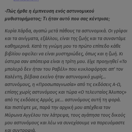
-Πώς ήρθε η έμπνευση ενός αστυνομικού
μυθιστορήματος; Tι ήταν αυτό που σας κέντρισε;
Κυρία Χάρδα, αγαπώ μετά πάθους τα αστυνομικά. Οι γρίφοι
και τα αινίγματα, εξάλλου, είναι της ζωής και τα συναντάμε
καθημερινά. Κατά τη γνώμη μου το πρώτο επίπεδο κάθε
βιβλίου οφείλει να είναι μυστηριώδες, όπως και η ζωή. Κι
ύστερα σαν απόπειρα είναι η τρίτη μου. Είχε προηγηθεί «Το
μπολερό δεν ήταν του Ραβέλ» που κυκλοφόρησε απ’ τον
Καλέντη, βέβαια εκείνο ήταν αστυνομικό χωρίς…
αστυνόμους, η «Προσωπαγνωσία» από τις εκδόσεις Α-Ω,
επίσης χωρίς αστυνόμους και τώρα «Ο τελευταίος Άλυπος»
από τις εκδόσεις Αρμός, με… αστυνόμους αυτή τη φορά.
Και πιστέψτε με, παρά την αρχική μου απέχθεια τον
Μύρωνα Αγγέλου τον λάτρεψα, τους αγάπησα τους δικούς
μου αστυνόμους και λέω να συνεχίσουμε να πορευόμαστε
και συντροφιά.