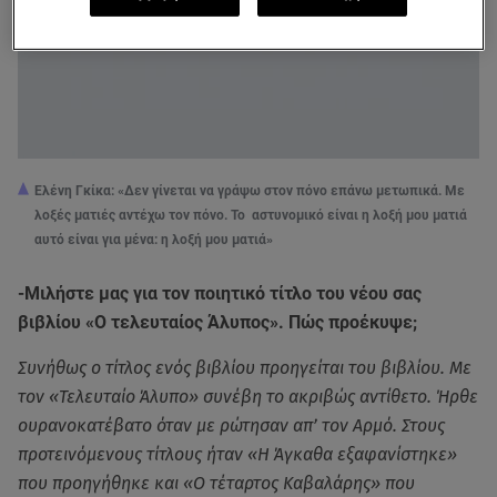
Eλένη Γκίκα: «Δεν γίνεται να γράψω στον πόνο επάνω μετωπικά. Με
λοξές ματιές αντέχω τον πόνο. Το αστυνομικό είναι η λοξή μου ματιά
αυτό είναι για μένα: η λοξή μου ματιά»
-Μιλήστε μας για τον ποιητικό τίτλο του νέου σας
βιβλίου «Ο τελευταίος Άλυπος». Πώς προέκυψε;
Συνήθως ο τίτλος ενός βιβλίου προηγείται του βιβλίου. Με
τον «Τελευταίο Άλυπο» συνέβη το ακριβώς αντίθετο. Ήρθε
ουρανοκατέβατο όταν με ρώτησαν απ’ τον Αρμό. Στους
προτεινόμενους τίτλους ήταν «Η Άγκαθα εξαφανίστηκε»
που προηγήθηκε και «Ο τέταρτος Καβαλάρης» που