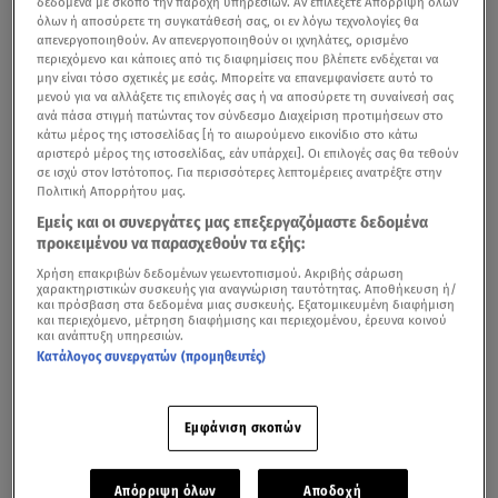
δεδομένα με σκοπό την παροχή υπηρεσιών. Αν επιλέξετε Απόρριψη όλων
όλων ή αποσύρετε τη συγκατάθεσή σας, οι εν λόγω τεχνολογίες θα
ένα δολοφονημένο κορίτσι. Στον σκουπιδότοπο, και με
απενεργοποιηθούν. Αν απενεργοποιηθούν οι ιχνηλάτες, ορισμένο
τον ίδιο τρόπο, θα βρεθούν δυο ακόμα δολοφονημένα
περιεχόμενο και κάποιες από τις διαφημίσεις που βλέπετε ενδέχεται να
μην είναι τόσο σχετικές με εσάς. Μπορείτε να επανεμφανίσετε αυτό το
παιδιά. Σειρά έχουν τυφλά χτυπήματα στην παρέλαση.
μενού για να αλλάξετε τις επιλογές σας ή να αποσύρετε τη συναίνεσή σας
Την υπόθεση αναλαμβάνει ο αστυνόμος Μύρων Αγγέλου
ανά πάσα στιγμή πατώντας τον σύνδεσμο Διαχείριση προτιμήσεων στο
κάτω μέρος της ιστοσελίδας [ή το αιωρούμενο εικονίδιο στο κάτω
και την ίδια ώρα εμφανίζεται ένας παλιός
αριστερό μέρος της ιστοσελίδας, εάν υπάρχει]. Οι επιλογές σας θα τεθούν
τρομοκράτης...
σε ισχύ στον Ιστότοπος. Για περισσότερες λεπτομέρειες ανατρέξτε στην
Πολιτική Απορρήτου μας.
Κάθε φορά που συνομιλώ μαζί της σκέφτομαι πως είναι η
Εμείς και οι συνεργάτες μας επεξεργαζόμαστε δεδομένα
προκειμένου να παρασχεθούν τα εξής:
χαρά του δημοσιογράφου καθώς σκάβει βαθιά μέσα της
αλλά και στις ψυχές των ηρώων της. Σκάβει όμως και στη
Χρήση επακριβών δεδομένων γεωεντοπισμού. Ακριβής σάρωση
χαρακτηριστικών συσκευής για αναγνώριση ταυτότητας. Αποθήκευση ή/
γλώσσα , την ποίηση, τη μουσική. Οι λέξεις ξεχειλίζουν σαν
και πρόσβαση στα δεδομένα μιας συσκευής. Εξατομικευμένη διαφήμιση
και περιεχόμενο, μέτρηση διαφήμισης και περιεχομένου, έρευνα κοινού
ποτάμι με μια σοφία που ξαφνιάζει. Αυτό είναι που την
και ανάπτυξη υπηρεσιών.
Κατάλογος συνεργατών (προμηθευτές)
κάνει ξεχωριστή.
.
.
Εμφάνιση σκοπών
Απόρριψη όλων
Αποδοχή