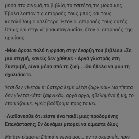
μέσα στο σινεμά, τα βιβλία, τα τσιτάτα, τις μουσικές.
Έβαλα λοιπόν τις επιρροές τους μπας και τους
καταλάβουμε καλύτερα. Ήταν οι επιρροές τους αυτές.
Όπως και στην «Προσωπαγνωσία», ήταν οι επιρροές της
ηρωίδας.
-Μου άρεσε πολύ η φράση στην έναρξη του βιβλίου «Σε
μια στιγμή, κανείς δεν χάθηκε - Αργά γλιστράς στη
Συντριβή, είναι μέσα από τη ζωή....Θα ήθελα να μου τη
σχολιάσετε.
Έτσι δεν γίνεται! Κι ύστερα λέμε «έτσι ξαφνικά!» Μα τίποτα
δεν γίνεται «έτσι ξαφνικά», αργά αργά, ηθελημένα ή μη, το
ετοιμάζουμε. Εμείς βαδίζουμε προς τα κει.
-
Αισθάνεσθε ότι είστε ένα παιδί μιας προδομένης
Επανάστασης; Εν δυνάμει μπορεί να είμαστε όλοι;
Μα δεν είμαστε; Ειδικά η γενιά μου… αν το σκεφτείς, πριν