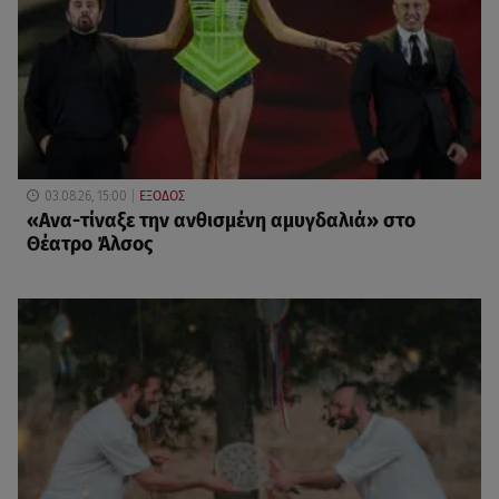
03.08.26, 15:00
ΕΞΟΔΟΣ
«Ανα-τίναξε την ανθισμένη αμυγδαλιά» στο
Θέατρο Άλσος