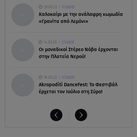
29.05.23
ΕΞΟΔΟΣ
08.08.26 , 17:32
Καλοκαίρι με την ανάλαφρη κωμωδία
Τζο Μπάιντεν: Ο καρκίνος έχει εξαπλωθεί - Η
«Γρανίτα από Λεμόνι»
ανακοίνωση του γιου του
08.08.26 , 17:20
14.03.23
ΕΞΟΔΟΣ
Ανδρομάχη: «Είσαι το φως στη ζωή μου» – Η νέα
Οι μοναδικοί Στέρεο Νόβα έρχονται
ανάρτηση με τον γιο της
στην Πλατεία Νερού!
16.05.22
ΕΞΟΔΟΣ
Akropoditi DanceFest: Το Φεστιβάλ
έρχεται τον Ιούλιο στη Σύρο!