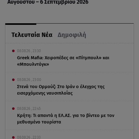
Αυγούστου – 6 Σεπτεμβρίου 2026
Τελευταία Νέα
Δημοφιλή
08.08.26 , 23:30
Greek Mafia: Χειροπέδες σε «Πίτμπουλ» και
«Μπουλντόγκ»
08.08.26 , 23:00
Στενά του Ορμούζ: Στο Ιράν ο έλεγχος της
εισερχόμενης ναυσιπλοΐας
08.08.26 , 22:45
Κρήτη: Τι απαντά η ΕΛ.ΑΣ. για το βίντεο με τον
μεθυσμένο τουρίστα
08.08.26 , 22:33