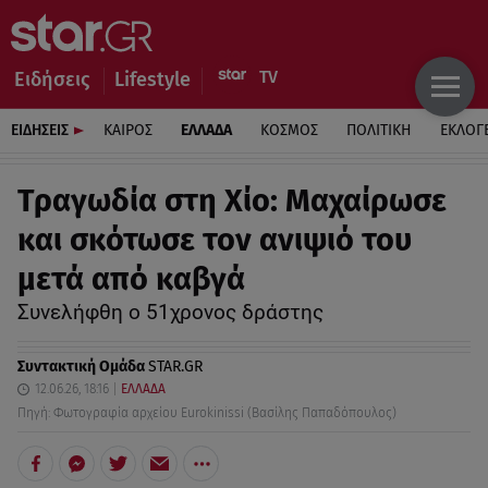
Ειδήσεις
Lifestyle
ΕΙΔΗΣΕΙΣ
ΚΑΙΡΟΣ
ΕΛΛΑΔΑ
ΚΟΣΜΟΣ
ΠΟΛΙΤΙΚΗ
ΕΚΛΟΓ
Τραγωδία στη Χίο: Μαχαίρωσε
και σκότωσε τον ανιψιό του
μετά από καβγά
Συνελήφθη ο 51χρονος δράστης
Συντακτική Ομάδα
STAR.GR
12.06.26, 18:16
ΕΛΛΑΔΑ
Πηγή: Φωτογραφία αρχείου Eurokinissi (Βασίλης Παπαδόπουλος)