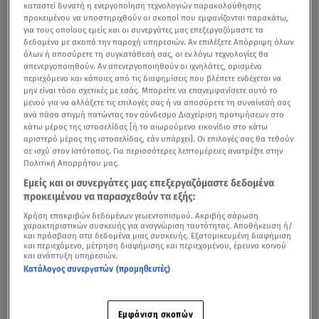
καταστεί δυνατή η ενεργοποίηση τεχνολογιών παρακολούθησης
προκειμένου να υποστηριχθούν οι σκοποί που εμφανίζονται παρακάτω,
για τους οποίους εμείς και οι συνεργάτες μας επεξεργαζόμαστε τα
δεδομένα με σκοπό την παροχή υπηρεσιών. Αν επιλέξετε Απόρριψη όλων
όλων ή αποσύρετε τη συγκατάθεσή σας, οι εν λόγω τεχνολογίες θα
απενεργοποιηθούν. Αν απενεργοποιηθούν οι ιχνηλάτες, ορισμένο
περιεχόμενο και κάποιες από τις διαφημίσεις που βλέπετε ενδέχεται να
μην είναι τόσο σχετικές με εσάς. Μπορείτε να επανεμφανίσετε αυτό το
μενού για να αλλάξετε τις επιλογές σας ή να αποσύρετε τη συναίνεσή σας
ανά πάσα στιγμή πατώντας τον σύνδεσμο Διαχείριση προτιμήσεων στο
κάτω μέρος της ιστοσελίδας [ή το αιωρούμενο εικονίδιο στο κάτω
αριστερό μέρος της ιστοσελίδας, εάν υπάρχει]. Οι επιλογές σας θα τεθούν
σε ισχύ στον Ιστότοπος. Για περισσότερες λεπτομέρειες ανατρέξτε στην
Πολιτική Απορρήτου μας.
Εμείς και οι συνεργάτες μας επεξεργαζόμαστε δεδομένα
προκειμένου να παρασχεθούν τα εξής:
Χρήση επακριβών δεδομένων γεωεντοπισμού. Ακριβής σάρωση
χαρακτηριστικών συσκευής για αναγνώριση ταυτότητας. Αποθήκευση ή/
και πρόσβαση στα δεδομένα μιας συσκευής. Εξατομικευμένη διαφήμιση
και περιεχόμενο, μέτρηση διαφήμισης και περιεχομένου, έρευνα κοινού
και ανάπτυξη υπηρεσιών.
Κατάλογος συνεργατών (προμηθευτές)
Εμφάνιση σκοπών