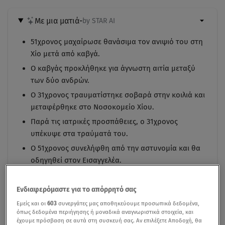
Με μια ματιά
-
by STAR AI
51χρονος μαχαίρωσε θανάσιμα τον ανιψιό του στη
Χίο μετά από καβγά.
Ο καβγάς προκλήθηκε για άγνωστη αιτία μεταξύ
των δύο ανδρών.
Ο 31χρονος τραυματίστηκε σοβαρά στην κοιλιά και
μεταφέρθηκε στο Νοσοκομείο Χίου.
Παρά τις ιατρικές προσπάθειες, ο 31χρονος
υπέκυψε στα τραύματά του.
Ο 51χρονος συνελήφθη από την αστυνομία και θα
οδηγηθεί στον Εισαγγελέα.
Ενδιαφερόμαστε για το απόρρητό σας
Εμείς και οι
603
συνεργάτες μας αποθηκεύουμε προσωπικά δεδομένα,
όπως δεδομένα περιήγησης ή μοναδικά αναγνωριστικά στοιχεία, και
έχουμε πρόσβαση σε αυτά στη συσκευή σας. Αν επιλέξετε Αποδοχή, θα