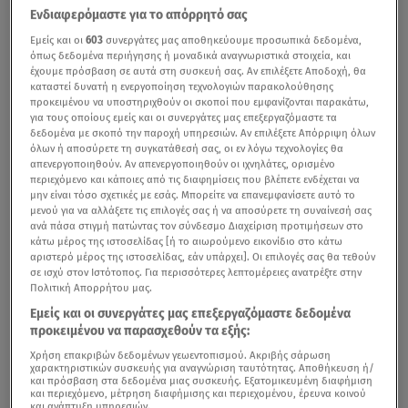
Ενδιαφερόμαστε για το απόρρητό σας
Εμείς και οι
603
συνεργάτες μας αποθηκεύουμε προσωπικά δεδομένα,
όπως δεδομένα περιήγησης ή μοναδικά αναγνωριστικά στοιχεία, και
έχουμε πρόσβαση σε αυτά στη συσκευή σας. Αν επιλέξετε Αποδοχή, θα
καταστεί δυνατή η ενεργοποίηση τεχνολογιών παρακολούθησης
προκειμένου να υποστηριχθούν οι σκοποί που εμφανίζονται παρακάτω,
για τους οποίους εμείς και οι συνεργάτες μας επεξεργαζόμαστε τα
δεδομένα με σκοπό την παροχή υπηρεσιών. Αν επιλέξετε Απόρριψη όλων
όλων ή αποσύρετε τη συγκατάθεσή σας, οι εν λόγω τεχνολογίες θα
απενεργοποιηθούν. Αν απενεργοποιηθούν οι ιχνηλάτες, ορισμένο
περιεχόμενο και κάποιες από τις διαφημίσεις που βλέπετε ενδέχεται να
μην είναι τόσο σχετικές με εσάς. Μπορείτε να επανεμφανίσετε αυτό το
μενού για να αλλάξετε τις επιλογές σας ή να αποσύρετε τη συναίνεσή σας
ανά πάσα στιγμή πατώντας τον σύνδεσμο Διαχείριση προτιμήσεων στο
κάτω μέρος της ιστοσελίδας [ή το αιωρούμενο εικονίδιο στο κάτω
αριστερό μέρος της ιστοσελίδας, εάν υπάρχει]. Οι επιλογές σας θα τεθούν
σε ισχύ στον Ιστότοπος. Για περισσότερες λεπτομέρειες ανατρέξτε στην
Πολιτική Απορρήτου μας.
Εμείς και οι συνεργάτες μας επεξεργαζόμαστε δεδομένα
προκειμένου να παρασχεθούν τα εξής:
Χρήση επακριβών δεδομένων γεωεντοπισμού. Ακριβής σάρωση
χαρακτηριστικών συσκευής για αναγνώριση ταυτότητας. Αποθήκευση ή/
και πρόσβαση στα δεδομένα μιας συσκευής. Εξατομικευμένη διαφήμιση
και περιεχόμενο, μέτρηση διαφήμισης και περιεχομένου, έρευνα κοινού
και ανάπτυξη υπηρεσιών.