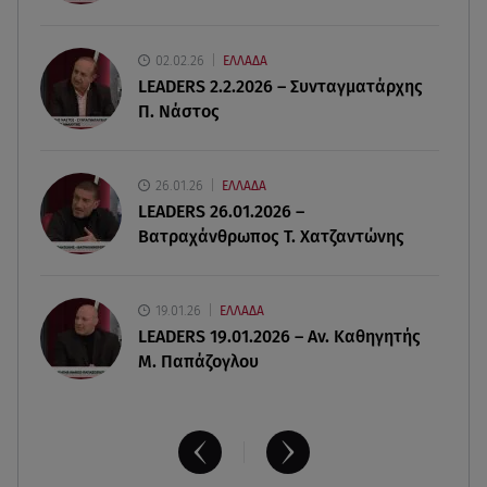
Καιρός: Σε πορτοκαλί συναγερμό η χώρα για
φωτιές τα επόμενα 24ωρα
02.02.26
ΕΛΛΑΔΑ
LEADERS 2.2.2026 – Συνταγματάρχης
08.08.26 , 14:00
Π. Νάστος
Summer fling: Γιατί να πεις ναι σε έναν
καλοκαιρινό έρωτα
26.01.26
ΕΛΛΑΔΑ
08.08.26 , 13:59
LEADERS 26.01.2026 –
Αθηνά Οικονομάκου: Οι... hot αναρτήσεις της με
Βατραχάνθρωπος Τ. Χατζαντώνης
animal print μπικίνι!
19.01.26
ΕΛΛΑΔΑ
LEADERS 19.01.2026 – Αν. Καθηγητής
Μ. Παπάζογλου