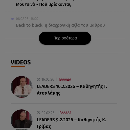
Μουτσινά - Πού βρίσκονται;
08.08.26 , 16:00
Back to black: η διαχρονική αξία του μαύρου
στην καλοκαιρινή γκαρνταρόμπα
Περισσότερα
08.08.26 , 15:20
Δούκισσα Νομικού: Από τη Μύκονο «πετάχτηκε»
στη Γαλλική Πολυνησία!
VIDEOS
08.08.26 , 15:01
Λυκαβηττός: Σε 57χρονη γυναίκα ανήκει η σορός
16.02.26
ΕΛΛΑΔΑ
που βρέθηκε σε σπηλιά
LEADERS 16.2.2026 – Καθηγητής Γ.
Ατσαλάκης
08.08.26 , 14:50
Κατερίνα Καινούργιου: Η Πάρος και το cool
φορμάκι της κορούλας της!
09.02.26
ΕΛΛΑΔΑ
LEADERS 9.2.2026 – Καθηγητής Κ.
Γρίβας
08.08.26 , 14:25