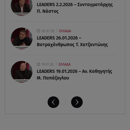
LEADERS 2.2.2026 – Συνταγματάρχης
κοντά σε ηλικία συνταξιοδότησης
Π. Νάστος
06.08.26 , 16:00
Σημάδια που φανερώνουν διαίσθηση και ότι
26.01.26
ΕΛΛΑΔΑ
ξέρεις να «διαβάζεις» ανθρώπους
LEADERS 26.01.2026 –
Βατραχάνθρωπος Τ. Χατζαντώνης
19.01.26
ΕΛΛΑΔΑ
LEADERS 19.01.2026 – Αν. Καθηγητής
Μ. Παπάζογλου