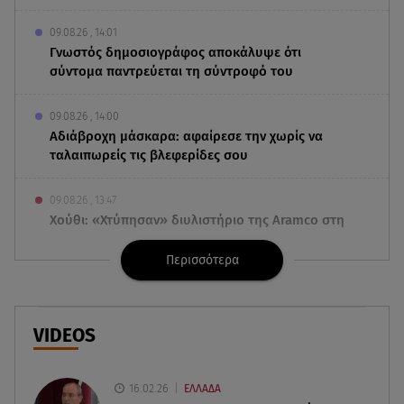
09.08.26 , 14:01
Γνωστός δημοσιογράφος αποκάλυψε ότι
σύντομα παντρεύεται τη σύντροφό του
09.08.26 , 14:00
Αδιάβροχη μάσκαρα: αφαίρεσε την χωρίς να
ταλαιπωρείς τις βλεφερίδες σου
09.08.26 , 13:47
Χούθι: «Χτύπησαν» διυλιστήριο της Aramco στη
Σαουδική Αραβία
Περισσότερα
09.08.26 , 13:31
Μήλος: Ελικόπτερο προσγειώθηκε στο
Σαρακήνικο
VIDEOS
09.08.26 , 13:30
Μαντόνα για Γουίλιαμ Όρμπιτ: «Η μουσική σου
16.02.26
ΕΛΛΑΔΑ