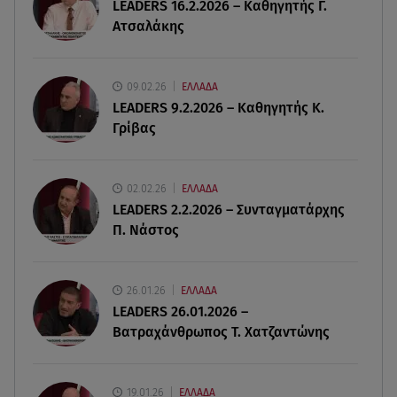
μου έδωσε ένα μαγικό χαλί»
LEADERS 16.2.2026 – Καθηγητής Γ.
Ατσαλάκης
09.08.26 , 13:15
Σε Red Code και αύριο Αττική και 15 ακόμα
περιοχές - 400 φωτιές σε 10 μέρες
09.02.26
ΕΛΛΑΔΑ
LEADERS 9.2.2026 – Καθηγητής Κ.
Γρίβας
09.08.26 , 12:54
Βαλέρια Χοψονίδου: Βάφτισε τον γιο της στη
Βουλιαγμένη - Το όνομα που πήρε
02.02.26
ΕΛΛΑΔΑ
LEADERS 2.2.2026 – Συνταγματάρχης
09.08.26 , 12:44
Π. Νάστος
Ερυθρός Σταυρός: Άγρια επίθεση σε νοσηλεύτρια
στα Επείγοντα
26.01.26
ΕΛΛΑΔΑ
09.08.26 , 12:28
LEADERS 26.01.2026 –
Πάρος: Χωρίς ναυαγοσώστη η πισίνα του beach
Βατραχάνθρωπος Τ. Χατζαντώνης
bar όπου πνίγηκε ο 4χρονος
19.01.26
ΕΛΛΑΔΑ