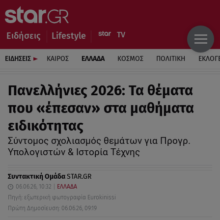
Ειδήσεις
Lifestyle
ΕΙΔΗΣΕΙΣ
ΚΑΙΡΟΣ
ΕΛΛΑΔΑ
ΚΟΣΜΟΣ
ΠΟΛΙΤΙΚΗ
ΕΚΛΟΓ
Πανελλήνιες 2026: Τα θέματα
που «έπεσαν» στα μαθήματα
ειδικότητας
Σύντομος σχολιασμός θεμάτων για Προγρ.
Υπολογιστών & Ιστορία Τέχνης
Συντακτική Ομάδα
STAR.GR
06.06.26, 10:32
ΕΛΛΑΔΑ
Πηγή: εξωτερική φωτογραφία Eurokinissi
Πρώτη Δημοσίευση: 06.06.26, 09:19