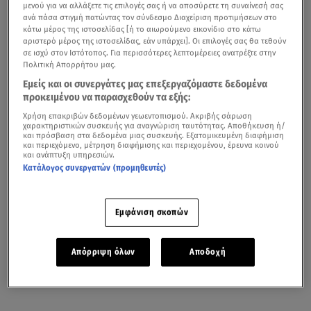
μενού για να αλλάξετε τις επιλογές σας ή να αποσύρετε τη συναίνεσή σας
ανά πάσα στιγμή πατώντας τον σύνδεσμο Διαχείριση προτιμήσεων στο
κάτω μέρος της ιστοσελίδας [ή το αιωρούμενο εικονίδιο στο κάτω
αριστερό μέρος της ιστοσελίδας, εάν υπάρχει]. Οι επιλογές σας θα τεθούν
σε ισχύ στον Ιστότοπος. Για περισσότερες λεπτομέρειες ανατρέξτε στην
Πολιτική Απορρήτου μας.
Εμείς και οι συνεργάτες μας επεξεργαζόμαστε δεδομένα
προκειμένου να παρασχεθούν τα εξής:
Χρήση επακριβών δεδομένων γεωεντοπισμού. Ακριβής σάρωση
χαρακτηριστικών συσκευής για αναγνώριση ταυτότητας. Αποθήκευση ή/
και πρόσβαση στα δεδομένα μιας συσκευής. Εξατομικευμένη διαφήμιση
και περιεχόμενο, μέτρηση διαφήμισης και περιεχομένου, έρευνα κοινού
και ανάπτυξη υπηρεσιών.
Κατάλογος συνεργατών (προμηθευτές)
Εμφάνιση σκοπών
Απόρριψη όλων
Αποδοχή