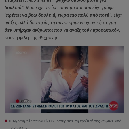
εταιρείες
. Μου είπε πει
“ψάχνω οπωσδήποτε για
δουλειά”.
Μου είχε στείλει μήνυμα και μου είχε γράψει
"πρέπει να βρω δουλειά, τώρα πιο πολύ από ποτέ".
Είχα
ψάξει, αλλά δυστυχώς τη συγκεκριμένη χρονική στιγμή
δεν υπήρχαν άνθρωποι που να αναζητούν προσωπικό
»,
είπε η φίλη της 39χρονης.
Η 39χρονη φέρεται να είχε εκμηστυρευτεί τη πρόθεσή της να φύγει από
το σπίτι της