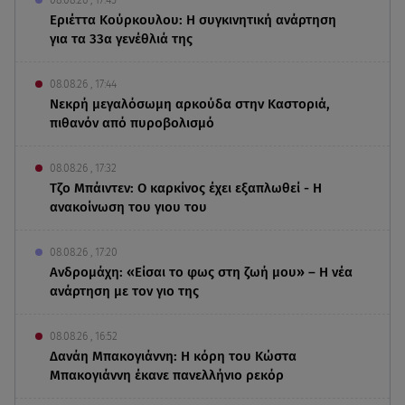
Εριέττα Κούρκουλου: Η συγκινητική ανάρτηση
για τα 33α γενέθλιά της
08.08.26 , 17:44
Νεκρή μεγαλόσωμη αρκούδα στην Καστοριά,
πιθανόν από πυροβολισμό
08.08.26 , 17:32
Τζο Μπάιντεν: Ο καρκίνος έχει εξαπλωθεί - Η
ανακοίνωση του γιου του
08.08.26 , 17:20
Ανδρομάχη: «Είσαι το φως στη ζωή μου» – Η νέα
ανάρτηση με τον γιο της
08.08.26 , 16:52
Δανάη Μπακογιάννη: Η κόρη του Κώστα
Μπακογιάννη έκανε πανελλήνιο ρεκόρ