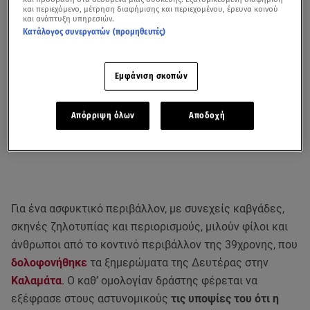
και περιεχόμενο, μέτρηση διαφήμισης και περιεχομένου, έρευνα κοινού
και ανάπτυξη υπηρεσιών.
Κατάλογος συνεργατών (προμηθευτές)
Εμφάνιση σκοπών
Απόρριψη όλων
Αποδοχή
Για ένα ασφυκτικό περιβάλλον, με συνεχείς καβγάδες,
σκηνές ζηλοτυπίας και περιορισμούς, μιλούν φίλοι και
άνθρωποι από το κοντινό περιβάλλον της 39χρονης, που
δολοφονήθηκε
τα ξημερώματα της Δευτέρας στην
Καλαμάτα
. Ο καθ’ ομολογίαν δράστης φέρεται να
εξέφρασε στους αστυνομικούς
τις υποψίες του ότι η