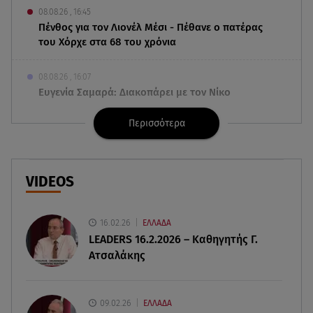
08.08.26 , 16:45
Πένθος για τον Λιονέλ Μέσι - Πέθανε ο πατέρας
του Χόρχε στα 68 του χρόνια
08.08.26 , 16:07
Ευγενία Σαμαρά: Διακοπάρει με τον Νίκο
Μουτσινά - Πού βρίσκονται;
Περισσότερα
08.08.26 , 16:00
Back to black: η διαχρονική αξία του μαύρου
στην καλοκαιρινή γκαρνταρόμπα
VIDEOS
08.08.26 , 15:20
Δούκισσα Νομικού: Από τη Μύκονο «πετάχτηκε»
16.02.26
ΕΛΛΑΔΑ
στη Γαλλική Πολυνησία!
LEADERS 16.2.2026 – Καθηγητής Γ.
Ατσαλάκης
08.08.26 , 15:01
Λυκαβηττός: Σε 57χρονη γυναίκα ανήκει η σορός
που βρέθηκε σε σπηλιά
09.02.26
ΕΛΛΑΔΑ