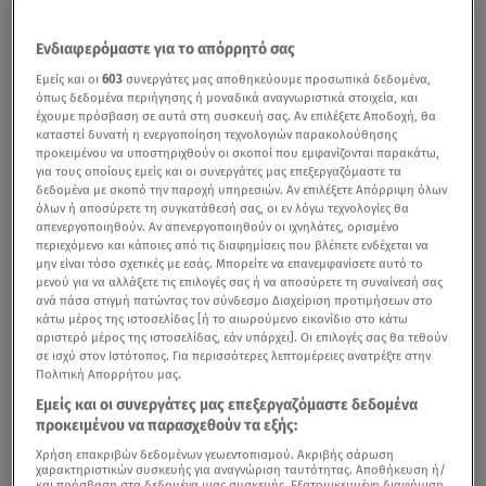
Ενδιαφερόμαστε για το απόρρητό σας
Εμείς και οι
603
συνεργάτες μας αποθηκεύουμε προσωπικά δεδομένα,
όπως δεδομένα περιήγησης ή μοναδικά αναγνωριστικά στοιχεία, και
έχουμε πρόσβαση σε αυτά στη συσκευή σας. Αν επιλέξετε Αποδοχή, θα
καταστεί δυνατή η ενεργοποίηση τεχνολογιών παρακολούθησης
προκειμένου να υποστηριχθούν οι σκοποί που εμφανίζονται παρακάτω,
για τους οποίους εμείς και οι συνεργάτες μας επεξεργαζόμαστε τα
δεδομένα με σκοπό την παροχή υπηρεσιών. Αν επιλέξετε Απόρριψη όλων
όλων ή αποσύρετε τη συγκατάθεσή σας, οι εν λόγω τεχνολογίες θα
απενεργοποιηθούν. Αν απενεργοποιηθούν οι ιχνηλάτες, ορισμένο
περιεχόμενο και κάποιες από τις διαφημίσεις που βλέπετε ενδέχεται να
μην είναι τόσο σχετικές με εσάς. Μπορείτε να επανεμφανίσετε αυτό το
μενού για να αλλάξετε τις επιλογές σας ή να αποσύρετε τη συναίνεσή σας
ανά πάσα στιγμή πατώντας τον σύνδεσμο Διαχείριση προτιμήσεων στο
κάτω μέρος της ιστοσελίδας [ή το αιωρούμενο εικονίδιο στο κάτω
αριστερό μέρος της ιστοσελίδας, εάν υπάρχει]. Οι επιλογές σας θα τεθούν
σε ισχύ στον Ιστότοπος. Για περισσότερες λεπτομέρειες ανατρέξτε στην
Πολιτική Απορρήτου μας.
Εμείς και οι συνεργάτες μας επεξεργαζόμαστε δεδομένα
προκειμένου να παρασχεθούν τα εξής:
Χρήση επακριβών δεδομένων γεωεντοπισμού. Ακριβής σάρωση
χαρακτηριστικών συσκευής για αναγνώριση ταυτότητας. Αποθήκευση ή/
και πρόσβαση στα δεδομένα μιας συσκευής. Εξατομικευμένη διαφήμιση