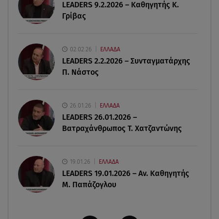
LEADERS 9.2.2026 – Καθηγητής Κ.
Γρίβας
08.08.26 , 14:50
Κατερίνα Καινούργιου: Η Πάρος και το cool
φορμάκι της κορούλας της!
02.02.26
ΕΛΛΑΔΑ
LEADERS 2.2.2026 – Συνταγματάρχης
08.08.26 , 14:25
Π. Νάστος
Καιρός: Σε πορτοκαλί συναγερμό η χώρα για
φωτιές τα επόμενα 24ωρα
26.01.26
ΕΛΛΑΔΑ
08.08.26 , 14:00
LEADERS 26.01.2026 –
Summer fling: Γιατί να πεις ναι σε έναν
Βατραχάνθρωπος Τ. Χατζαντώνης
καλοκαιρινό έρωτα
19.01.26
ΕΛΛΑΔΑ
LEADERS 19.01.2026 – Αν. Καθηγητής
Μ. Παπάζογλου