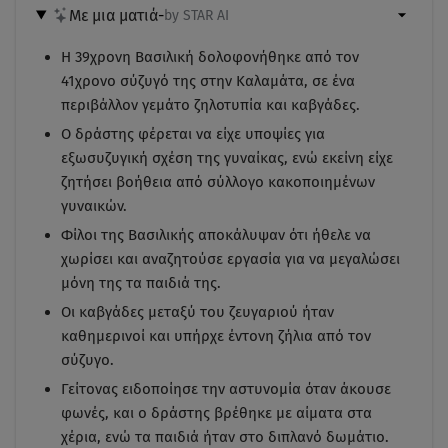
Με μια ματιά
-
by STAR AI
Η 39χρονη Βασιλική δολοφονήθηκε από τον
41χρονο σύζυγό της στην Καλαμάτα, σε ένα
περιβάλλον γεμάτο ζηλοτυπία και καβγάδες.
Ο δράστης φέρεται να είχε υποψίες για
εξωσυζυγική σχέση της γυναίκας, ενώ εκείνη είχε
ζητήσει βοήθεια από σύλλογο κακοποιημένων
γυναικών.
Φίλοι της Βασιλικής αποκάλυψαν ότι ήθελε να
χωρίσει και αναζητούσε εργασία για να μεγαλώσει
μόνη της τα παιδιά της.
Οι καβγάδες μεταξύ του ζευγαριού ήταν
καθημερινοί και υπήρχε έντονη ζήλια από τον
σύζυγο.
Γείτονας ειδοποίησε την αστυνομία όταν άκουσε
φωνές, και ο δράστης βρέθηκε με αίματα στα
χέρια, ενώ τα παιδιά ήταν στο διπλανό δωμάτιο.