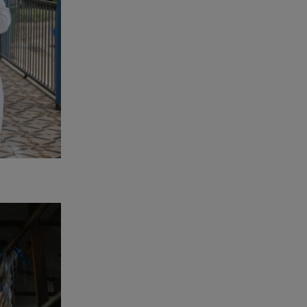
την απόπειρα ασέλγειας σε
ανήλικη
08.08.26 , 12:30
Πρωταγωνίστρια της Λάμψης:
«Στο θέατρο με σνόμπαραν
πάρα πολύ»
08.08.26 , 12:15
Κυψέλη: «Ο 26χρονος είχε
γυρίσει την πλάτη του στον
χριστιανισμό»
08.08.26 , 12:00
Μπορείς να τρως καθημερινά
αβοκάντο, σκέψου την καρδιά
και το βάρος σου
08.08.26 , 11:29
Γιάννης Παπαμιχαήλ: Η