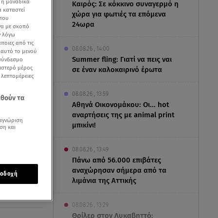
 ή μοναδικά
Καιρός: Σε κόκκινο συναγερμό η
α καταστεί
χώρα για φωτιές τα επόμενα
 που
24ωρα
να με σκοπό
ν λόγω
ποιες από τις
08.08.26 , 14:00
ε αυτό το μενού
Summer fling: Γιατί να πεις ναι
 σύνδεσμο
ριστερό μέρος
σε έναν καλοκαιρινό έρωτα
ς λεπτομέρειες
08.08.26 , 13:59
εθούν τα
Αθηνά Οικονομάκου: Οι... hot
αναρτήσεις της με animal print
Έμπολα / Βίντεο
αγνώριση
μπικίνι!
ση και
08.08.26 , 13:49
Πάνω από 56.000 επιβάτες
αναχώρησαν σήμερα από τα
οδοχή
λιμάνια της Αττικής
08.08.26 , 13:29
Θρίλερ στον Λυκαβηττό: