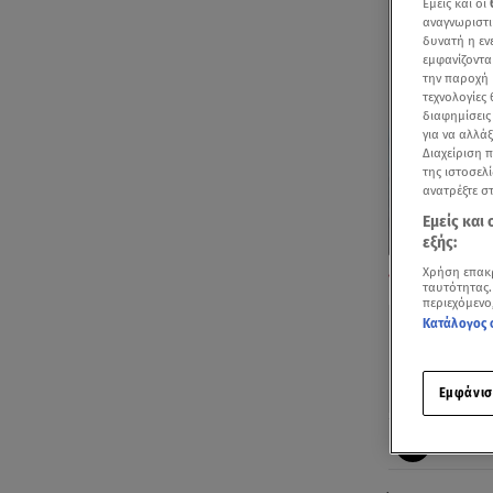
Εμείς και οι
αναγνωριστι
δυνατή η ε
εμφανίζοντα
την παροχή 
τεχνολογίες
διαφημίσεις
για να αλλά
Διαχείριση 
της ιστοσελί
ανατρέξτε σ
Εμείς και
εξής:
«Ασφυκτιούν» 
Χρήση επακ
αρχείου AP
ταυτότητας.
περιεχόμενο
Κατάλογος 
Εμφάνισ
Ακούστ