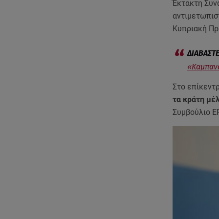
Έκτακτη Συνά
αντιμετωπισ
Κυπριακή Προ
«Καμπανά
Στο επίκεντ
τα κράτη μέ
Συμβούλιο EP