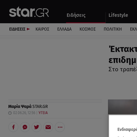
Αθλητικά
Quiz
Ειδήσεις
Lifestyle
Αυτοκίνητο
ΕΙΔΗΣΕΙΣ
ΚΑΙΡΟΣ
ΕΛΛΑΔΑ
ΚΟΣΜΟΣ
ΠΟΛΙΤΙΚΗ
ΕΚ
Έκτακτ
επιδημ
Στο τραπέζ
Μαρία Ψαρά
STAR.GR
02.06.26, 12:56
ΥΓΕΙΑ
Ενδιαφερό