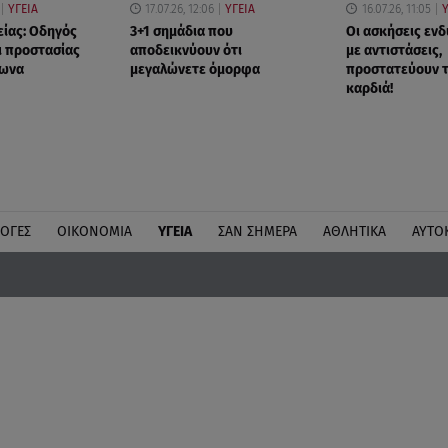
ΥΓΕΙΑ
17.07.26, 12:06
ΥΓΕΙΑ
16.07.26, 11:05
Υ
είας: Οδηγός
3+1 σημάδια που
Οι ασκήσεις εν
ι προστασίας
αποδεικνύουν ότι
με αντιστάσεις,
σωνα
μεγαλώνετε όμορφα
προστατεύουν τ
καρδιά!
ΛΟΓΕΣ
ΟΙΚΟΝΟΜΙΑ
ΥΓΕΙΑ
ΣΑΝ ΣΗΜΕΡΑ
ΑΘΛΗΤΙΚΑ
ΑΥΤΟ