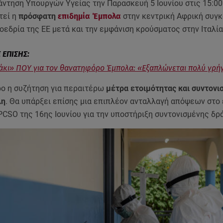
ντηση Υπουργών Υγείας την Παρασκευή 5 Ιουνίου στις 15:00 
τεί η
πρόσφατη
επιδημία
Έμπολα
στην κεντρική Αφρική συγ
εδρία της ΕΕ μετά και την εμφάνιση κρούσματος στην Ιταλία
κι» ΠΟΥ για τον θανατηφόρο Έμπολα: «Εξαπλώνεται πολύ γρή
ρο η συζήτηση για περαιτέρω
μέτρα ετοιμότητας και συντονι
λη
. Θα υπάρξει επίσης μια επιπλέον ανταλλαγή απόψεων στο
CSO της 16ης Ιουνίου για την υποστήριξη συντονισμένης δρ