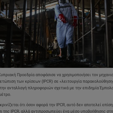
Κυπριακή Προεδρία αποφάσισε να χρησιμοποιήσει τον μηχανι
μετώπιση των κρίσεων (IPCR) σε «λειτουργία παρακολούθησης
 την ανταλλαγή πληροφοριών σχετικά με την επιδημία Έμπολ
μέτρο.
ρινίζεται ότι όσον αφορά την IPCR, αυτό δεν αποτελεί επίσ
η της IPCR, αλλά αντιπροσωπεύει ένα μέσο υποβοήθησης στ