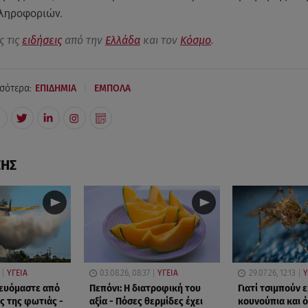
ληροφοριών.
ς τις
ειδήσεις
από την
Ελλάδα
και τον
Κόσμο
.
|
σότερα:
ΕΠΙΔΗΜΙΑ
ΕΜΠΟΛΑ
ΣΗΣ
ΥΓΕΙΑ
03.08.26, 08:37
ΥΓΕΙΑ
29.07.26, 12:13
Υ
ευόμαστε από
Πεπόνι: Η διατροφική του
Γιατί τσιμπούν 
ς της φωτιάς -
αξία - Πόσες θερμίδες έχει
κουνούπια και ό