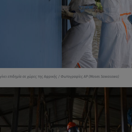
 γίνει επιδημία σε χώρες της Αφρικής / Φωτογραφίες AP (Moses Sawasawa)