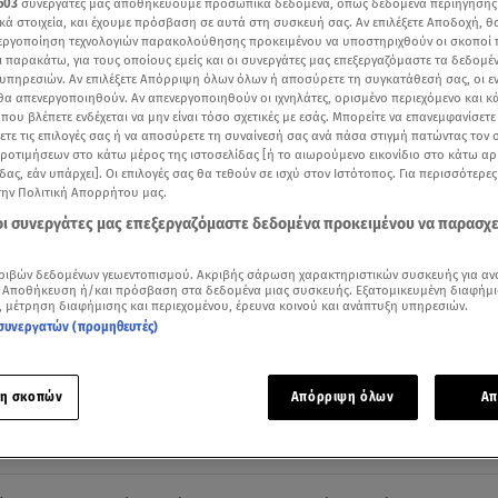
603
συνεργάτες μας αποθηκεύουμε προσωπικά δεδομένα, όπως δεδομένα περιήγησης
κά στοιχεία, και έχουμε πρόσβαση σε αυτά στη συσκευή σας. Αν επιλέξετε Αποδοχή, θ
νεργοποίηση τεχνολογιών παρακολούθησης προκειμένου να υποστηριχθούν οι σκοποί
ι παρακάτω, για τους οποίους εμείς και οι συνεργάτες μας επεξεργαζόμαστε τα δεδομέ
υπηρεσιών. Αν επιλέξετε Απόρριψη όλων όλων ή αποσύρετε τη συγκατάθεσή σας, οι ε
 θα απενεργοποιηθούν. Αν απενεργοποιηθούν οι ιχνηλάτες, ορισμένο περιεχόμενο και κά
 που βλέπετε ενδέχεται να μην είναι τόσο σχετικές με εσάς. Μπορείτε να επανεμφανίσετ
ξετε τις επιλογές σας ή να αποσύρετε τη συναίνεσή σας ανά πάσα στιγμή πατώντας τον
προτιμήσεων στο κάτω μέρος της ιστοσελίδας [ή το αιωρούμενο εικονίδιο στο κάτω α
δας, εάν υπάρχει]. Οι επιλογές σας θα τεθούν σε ισχύ στον Ιστότοπος. Για περισσότερε
την Πολιτική Απορρήτου μας.
 οι συνεργάτες μας επεξεργαζόμαστε δεδομένα προκειμένου να παρασχ
τα νοσοκομεία στην κεντρική Αφρική από την έξαρση κρουσμάτων της επιδημίας 
ριβών δεδομένων γεωεντοπισμού. Ακριβής σάρωση χαρακτηριστικών συσκευής για αν
 Αποθήκευση ή/και πρόσβαση στα δεδομένα μιας συσκευής. Εξατομικευμένη διαφήμι
, μέτρηση διαφήμισης και περιεχομένου, έρευνα κοινού και ανάπτυξη υπηρεσιών.
συνεργατών (προμηθευτές)
Δείτε περισσότερα άρθρα μας στα αποτελέσματα αναζήτησης
Add star.gr on Google
η σκοπών
Απόρριψη όλων
Απ
ε το άρθρο
0:53
λεπτά