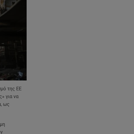
συγκινητική ανάρτηση για τον
Δημήτρη Παπαμιχαήλ
08.08.26 , 11:23
Νέο σκάνδαλο: Η UEFA κατέβαλε
εξαψήφιο ποσό στην ερωμένη
του Ινφαντίνο
08.08.26 , 11:03
Νέες ταυτότητες: Πού πρέπει να
αλλάξετε τα στοιχεία σας
σμό της ΕΕ
» για να
α, ως
ημη
ην