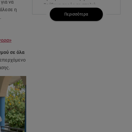
για να
Βρέθηκε σορός σε σπηλιά -
κάλεσε η
Φωτογραφίες από το σημείο
Περισσότερα
.
08.08.26 , 13:11
ΑΜΜΟΣ - Η πρώτη ανάγνωση
(αναλόγιο) στο θέατρο Άβατον
γορα»
σμού σε όλα
08.08.26 , 13:07
Σέρρες: Απόσπαση προσοχής ή
 επερχόμενο
απειρία πίσω από το φονικό
άσης.
τροχαίο
08.08.26 , 13:06
MG Motor Greece:
«Απογειώνεται» στο Athens
Flying Week 2026
08.08.26 , 12:42
Κρήτη: Η Αστυνομία διαψεύδει