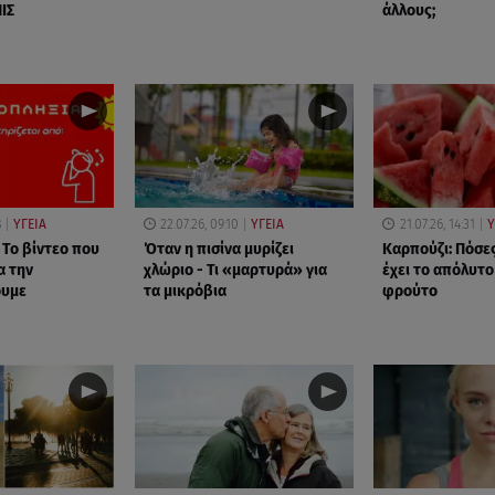
ΙΣ
άλλους;
8
ΥΓΕΙΑ
22.07.26, 09:10
ΥΓΕΙΑ
21.07.26, 14:31
Υ
 Το βίντεο που
Όταν η πισίνα μυρίζει
Καρπούζι: Πόσε
α την
χλώριο - Τι «μαρτυρά» για
έχει το απόλυτο
ουμε
τα μικρόβια
φρούτο