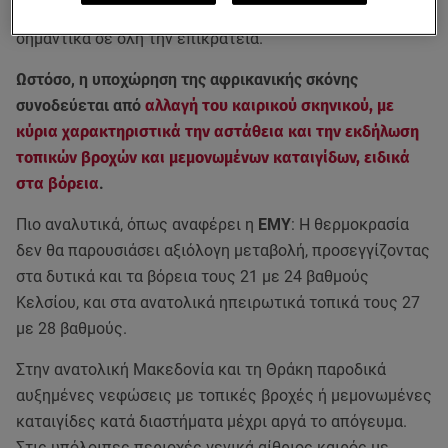
ώρες της Κυριακής 17/05, οπότε και η σκόνη θα μειωθεί
σημαντικά σε όλη την επικράτεια.
Ωστόσο, η υποχώρηση της αφρικανικής σκόνης
συνοδεύεται από
αλλαγή του καιρικού σκηνικού, με
κύρια χαρακτηριστικά την αστάθεια και την εκδήλωση
τοπικών βροχών και μεμονωμένων καταιγίδων, ειδικά
στα βόρεια
.
Πιο αναλυτικά, όπως αναφέρει η
ΕΜΥ
: Η θερμοκρασία
δεν θα παρουσιάσει αξιόλογη μεταβολή, προσεγγίζοντας
στα δυτικά και τα βόρεια τους 21 με 24 βαθμούς
Κελσίου, και στα ανατολικά ηπειρωτικά τοπικά τους 27
με 28 βαθμούς.
Στην ανατολική Μακεδονία και τη Θράκη παροδικά
αυξημένες νεφώσεις με τοπικές βροχές ή μεμονωμένες
καταιγίδες κατά διαστήματα μέχρι αργά το απόγευμα.
Στις υπόλοιπες περιοχές γενικά αίθριος καιρός με