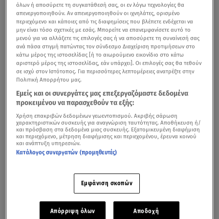
όλων ή αποσύρετε τη συγκατάθεσή σας, οι εν λόγω τεχνολογίες θα
απενεργοποιηθούν. Αν απενεργοποιηθούν οι ιχνηλάτες, ορισμένο
περιεχόμενο και κάποιες από τις διαφημίσεις που βλέπετε ενδέχεται να
μην είναι τόσο σχετικές με εσάς. Μπορείτε να επανεμφανίσετε αυτό το
μενού για να αλλάξετε τις επιλογές σας ή να αποσύρετε τη συναίνεσή σας
ανά πάσα στιγμή πατώντας τον σύνδεσμο Διαχείριση προτιμήσεων στο
κάτω μέρος της ιστοσελίδας [ή το αιωρούμενο εικονίδιο στο κάτω
αριστερό μέρος της ιστοσελίδας, εάν υπάρχει]. Οι επιλογές σας θα τεθούν
σε ισχύ στον Ιστότοπος. Για περισσότερες λεπτομέρειες ανατρέξτε στην
Πολιτική Απορρήτου μας.
Εμείς και οι συνεργάτες μας επεξεργαζόμαστε δεδομένα
προκειμένου να παρασχεθούν τα εξής:
Ολοκληρώνεται σταδιακά η επέλαση της
αφρικανικής
Χρήση επακριβών δεδομένων γεωεντοπισμού. Ακριβής σάρωση
σκόνης
στην Ελλάδα, καθώς το βαρομετρικό χαμηλό που
χαρακτηριστικών συσκευής για αναγνώριση ταυτότητας. Αποθήκευση ή/
και πρόσβαση στα δεδομένα μιας συσκευής. Εξατομικευμένη διαφήμιση
ευθύνεται για τη μεταφορά της απομακρύνεται ταχέως.
και περιεχόμενο, μέτρηση διαφήμισης και περιεχομένου, έρευνα κοινού
και ανάπτυξη υπηρεσιών.
Ήδη από το απόγευμα του Σαββάτου, 15/5, οι
Κατάλογος συνεργατών (προμηθευτές)
συγκεντρώσεις των σωματιδίων περιορίζονται αισθητά
στα νότια και τα ανατολικά τμήματα, με τα δυτικά της
Εμφάνιση σκοπών
Κρήτης να καταγράφουν τις υψηλότερες συγκεντρώσεις
κοντά στο έδαφος κατά τις βραδινές ώρες. Η οριστική
Απόρριψη όλων
Αποδοχή
βελτίωση της ατμόσφαιρας θα επέλθει από τις πρώτες