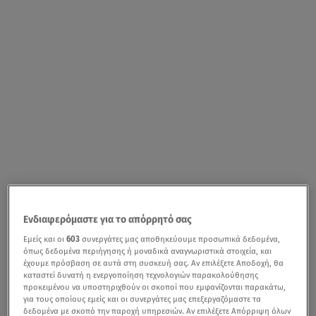
Ενδιαφερόμαστε για το απόρρητό σας
Εμείς και οι
603
συνεργάτες μας αποθηκεύουμε προσωπικά δεδομένα,
όπως δεδομένα περιήγησης ή μοναδικά αναγνωριστικά στοιχεία, και
έχουμε πρόσβαση σε αυτά στη συσκευή σας. Αν επιλέξετε Αποδοχή, θα
καταστεί δυνατή η ενεργοποίηση τεχνολογιών παρακολούθησης
προκειμένου να υποστηριχθούν οι σκοποί που εμφανίζονται παρακάτω,
για τους οποίους εμείς και οι συνεργάτες μας επεξεργαζόμαστε τα
δεδομένα με σκοπό την παροχή υπηρεσιών. Αν επιλέξετε Απόρριψη όλων