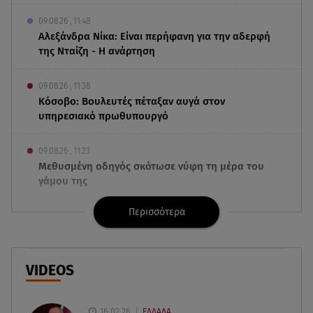
09.08.26 , 11:48
Αλεξάνδρα Νίκα: Είναι περήφανη για την αδερφή
της Νταίζη - Η ανάρτηση
09.08.26 , 11:38
Κόσοβο: Βουλευτές πέταξαν αυγά στον
υπηρεσιακό πρωθυπουργό
09.08.26 , 11:23
Μεθυσμένη οδηγός σκότωσε νύφη τη μέρα του
γάμου της
Περισσότερα
09.08.26 , 11:12
Αλέξανδρος Τσουβέλας για Εύα Καρύδη: «Θα το
έκανα 500 φορές»
VIDEOS
09.08.26 , 10:46
Μπαμπάς για δεύτερη φορά ο Γιάννης
Κωνσταντέλιας
16.02.26
ΕΛΛΑΔΑ