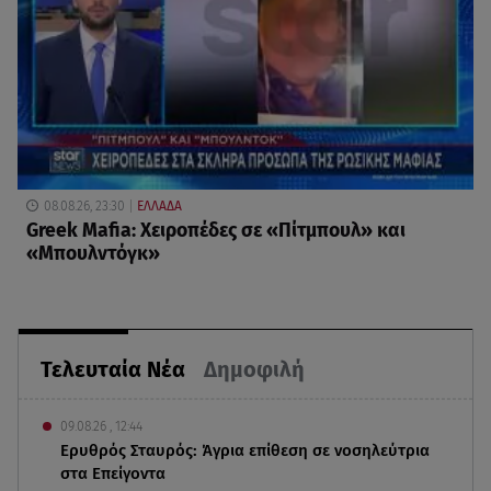
08.08.26, 23:30
ΕΛΛΑΔΑ
Greek Mafia: Χειροπέδες σε «Πίτμπουλ» και
«Μπουλντόγκ»
Τελευταία Νέα
Δημοφιλή
09.08.26 , 12:44
Ερυθρός Σταυρός: Άγρια επίθεση σε νοσηλεύτρια
στα Επείγοντα