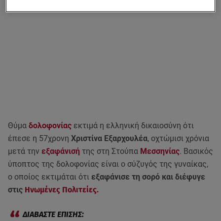
Θύμα
δολοφονίας
εκτιμά η ελληνική δικαιοσύνη ότι
έπεσε η 57χρονη
Χριστίνα Εξαρχουλέα
, οχτώμισι χρόνια
μετά την
εξαφάνισή
της στη Στούπα
Μεσσηνίας
. Βασικός
ύποπτος της δολοφονίας είναι ο σύζυγός της γυναίκας,
ο οποίος εκτιμάται ότι
εξαφάνισε τη σορό και διέφυγε
στις
Ηνωμένες Πολιτείες.