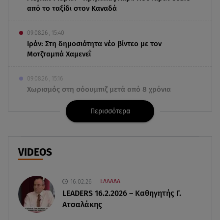
από το ταξίδι στον Καναδά
09.08.26 , 15:40
Ιράν: Στη δημοσιότητα νέο βίντεο με τον
Μοτζταμπά Χαμενεΐ
09.08.26 , 15:16
Χωρισμός στη σόουμπιζ μετά από 8 χρόνια
γάμου - Η ανακοίνωση
Περισσότερα
09.08.26 , 14:42
Τουρισμός για Όλους 2026-2027: Ποια ΑΦΜ
υποβάλλουν σήμερα αιτήσεις
VIDEOS
09.08.26 , 14:32
Πινακίδες κυκλοφορίας με λίγα κλικ - Τέλος οι
16.02.26
ΕΛΛΑΔΑ
καθυστερήσεις
LEADERS 16.2.2026 – Καθηγητής Γ.
Ατσαλάκης
09.08.26 , 14:01