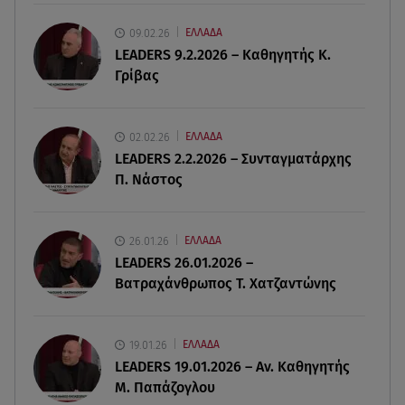
Γνωστός δημοσιογράφος αποκάλυψε ότι
σύντομα παντρεύεται τη σύντροφό του
09.02.26
ΕΛΛΑΔΑ
LEADERS 9.2.2026 – Καθηγητής Κ.
Γρίβας
09.08.26 , 14:00
Αδιάβροχη μάσκαρα: αφαίρεσε την χωρίς να
ταλαιπωρείς τις βλεφερίδες σου
02.02.26
ΕΛΛΑΔΑ
LEADERS 2.2.2026 – Συνταγματάρχης
09.08.26 , 13:47
Π. Νάστος
Χούθι: «Χτύπησαν» διυλιστήριο της Aramco στη
Σαουδική Αραβία
26.01.26
ΕΛΛΑΔΑ
09.08.26 , 13:31
LEADERS 26.01.2026 –
Μήλος: Ελικόπτερο προσγειώθηκε στο
Βατραχάνθρωπος Τ. Χατζαντώνης
Σαρακήνικο
19.01.26
ΕΛΛΑΔΑ
LEADERS 19.01.2026 – Αν. Καθηγητής
Μ. Παπάζογλου