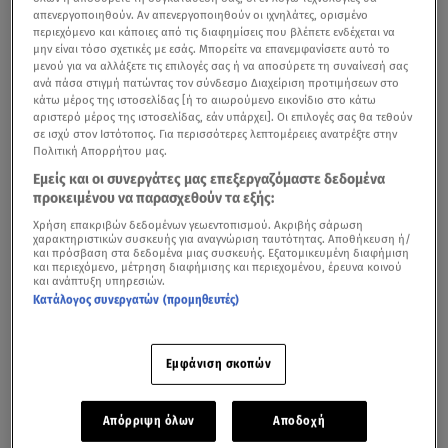
απενεργοποιηθούν. Αν απενεργοποιηθούν οι ιχνηλάτες, ορισμένο
περιεχόμενο και κάποιες από τις διαφημίσεις που βλέπετε ενδέχεται να
μην είναι τόσο σχετικές με εσάς. Μπορείτε να επανεμφανίσετε αυτό το
μενού για να αλλάξετε τις επιλογές σας ή να αποσύρετε τη συναίνεσή σας
ανά πάσα στιγμή πατώντας τον σύνδεσμο Διαχείριση προτιμήσεων στο
κάτω μέρος της ιστοσελίδας [ή το αιωρούμενο εικονίδιο στο κάτω
αριστερό μέρος της ιστοσελίδας, εάν υπάρχει]. Οι επιλογές σας θα τεθούν
σε ισχύ στον Ιστότοπος. Για περισσότερες λεπτομέρειες ανατρέξτε στην
Πολιτική Απορρήτου μας.
Εμείς και οι συνεργάτες μας επεξεργαζόμαστε δεδομένα
προκειμένου να παρασχεθούν τα εξής:
Χρήση επακριβών δεδομένων γεωεντοπισμού. Ακριβής σάρωση
χαρακτηριστικών συσκευής για αναγνώριση ταυτότητας. Αποθήκευση ή/
και πρόσβαση στα δεδομένα μιας συσκευής. Εξατομικευμένη διαφήμιση
και περιεχόμενο, μέτρηση διαφήμισης και περιεχομένου, έρευνα κοινού
και ανάπτυξη υπηρεσιών.
Κατάλογος συνεργατών (προμηθευτές)
Εμφάνιση σκοπών
Απόρριψη όλων
Αποδοχή