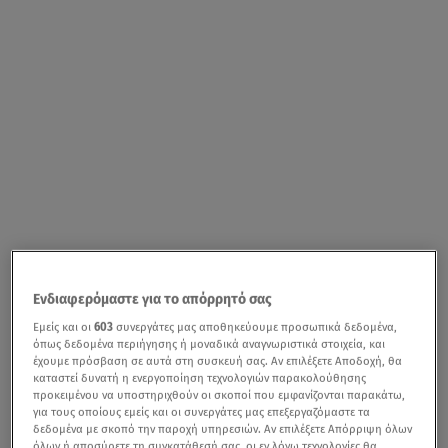
Ενδιαφερόμαστε για το απόρρητό σας
Εμείς και οι
603
συνεργάτες μας αποθηκεύουμε προσωπικά δεδομένα,
όπως δεδομένα περιήγησης ή μοναδικά αναγνωριστικά στοιχεία, και
έχουμε πρόσβαση σε αυτά στη συσκευή σας. Αν επιλέξετε Αποδοχή, θα
καταστεί δυνατή η ενεργοποίηση τεχνολογιών παρακολούθησης
προκειμένου να υποστηριχθούν οι σκοποί που εμφανίζονται παρακάτω,
για τους οποίους εμείς και οι συνεργάτες μας επεξεργαζόμαστε τα
δεδομένα με σκοπό την παροχή υπηρεσιών. Αν επιλέξετε Απόρριψη όλων
όλων ή αποσύρετε τη συγκατάθεσή σας, οι εν λόγω τεχνολογίες θα