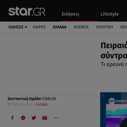
Αθλητικά
Quiz
Ειδήσεις
Lifestyle
Αυτοκίνητο
ΕΙΔΗΣΕΙΣ
ΚΑΙΡΟΣ
ΕΛΛΑΔΑ
ΚΟΣΜΟΣ
ΠΟΛΙΤΙΚΗ
ΕΚ
Πειραι
σύντρο
Τι ερευνά 
Συντακτική Ομάδα
STAR.GR
16.05.26, 09:23
ΕΛΛΑΔΑ