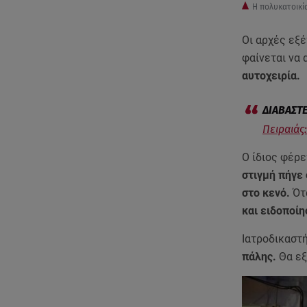
Η πολυκατοικί
Οι αρχές εξ
φαίνεται να
αυτοχειρία.
Πειραιάς
Ο ίδιος φέρε
στιγμή πήγε
στο κενό.
Ότα
και ειδοποί
Ιατροδικαστ
πάλης.
Θα εξ