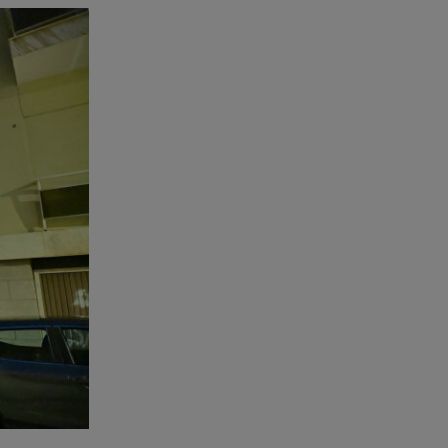
διαμέρισμα της 38χρονης Λίζα
07.08.26 , 19:15
Συντάξεις Σεπτεμβρίου: Πότε θα
μπουν τα χρήματα στους
λογαριασμούς
07.08.26 , 18:45
Φωτιά στο Στεφάνι Κορίνθου:
Μήνυμα από το 112 -
Σηκώθηκαν εναέρια μέσα
07.08.26 , 18:34
Έξοδος Αυγούστου: Στο 100% η
πληρότητα για Κυκλάδες
07.08.26 , 17:44
Παιδικοί σταθμοί: Πότε βγαίνουν
τα προσωρινά αποτελέσματα