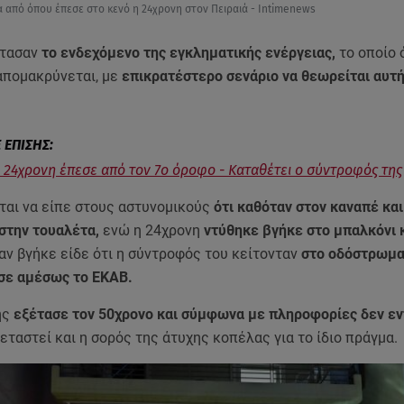
α από όπου έπεσε στο κενό η 24χρονη στον Πειραιά - Intimenews
έτασαν
το ενδεχόμενο της εγκληματικής ενέργειας,
το οποίο
 απομακρύνεται, με
επικρατέστερο σενάριο να θεωρείται αυτή
: 24χρονη έπεσε από τον 7ο όροφο - Καταθέτει ο σύντροφός της
ται να είπε στους αστυνομικούς
ότι καθόταν στον καναπέ και
 στην τουαλέτα,
ενώ η 24χρονη
ντύθηκε βγήκε στο μπαλκόνι 
ν βγήκε είδε ότι η σύντροφός του κείτονταν
στο οδόστρωμα
ησε αμέσως το ΕΚΑΒ.
ής
εξέτασε τον 50χρονο και σύμφωνα με πληροφορίες δεν εν
εταστεί και η σορός της άτυχης κοπέλας για το ίδιο πράγμα.