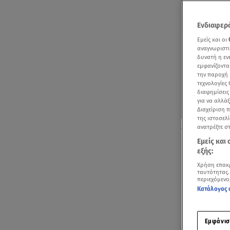
Ενδιαφερό
Εμείς και οι
αναγνωριστι
δυνατή η ε
εμφανίζοντα
την παροχή 
τεχνολογίες
διαφημίσεις
για να αλλά
Διαχείριση 
της ιστοσελί
Τι συνέβη στο
ανατρέξτε σ
Εμείς και
εξής:
Χρήση επακ
ταυτότητας.
περιεχόμενο
Κατάλογος 
Ακούστ
Εμφάνισ