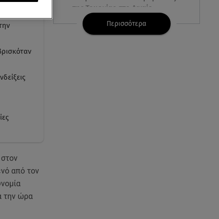
της Τουρκίας στο Αιγαίο
Περισσότερα
την
07.08.26 , 21:00
MINI Aceman E: Τα αξεσουάρ για
βρισκόταν
περιπετειώδεις διαδρομές
νδείξεις
07.08.26 , 20:47
Χανιά: Νεκρή βρέθηκε
αγνοούμενη - Ξέφυγε από
αστυνομικούς που την
ίες
εντόπισαν
07.08.26 , 20:18
Μυστράς: Κρίσιμος για το
 στον
κατηγορητήριο ο χρόνος
ενό από τον
θανάτου του 90χρονου
υνομία
α την ώρα
07.08.26 , 20:13
Κυψέλη: Tι βρέθηκε στο