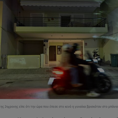
ης 24χρονης είπε ότι την ώρα που έπεσε στο κενό η γυναίκα βρισκόταν στο μπάνιο