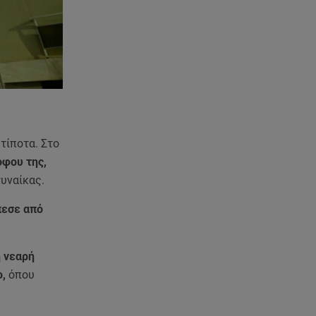
τίποτα. Στο
όφου της,
γυναίκας.
εσε από
η νεαρή
,
όπου