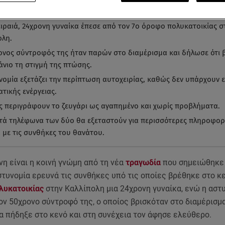
α ματιά
-
by STAR AI
ειραιά, 24χρονη γυναίκα έπεσε από τον 7ο όροφο πολυκατοικίας σ
ολη.
ονος σύντροφός της ήταν παρών στο διαμέρισμα και δήλωσε ότι 
άνιο τη στιγμή της πτώσης.
νομία εξετάζει την περίπτωση αυτοχειρίας, καθώς δεν υπάρχουν ε
τικής ενέργειας.
ες περιγράφουν το ζευγάρι ως αγαπημένο και χωρίς προβλήματα.
ητά τηλέφωνα των δύο θα εξεταστούν για περισσότερες πληροφορ
ά με τις συνθήκες του θανάτου.
η είναι η κοινή γνώμη από τη νέα
τραγωδία
που σημειώθηκε
αστυνομία ερευνά τις συνθήκες υπό τις οποίες βρέθηκε στο κ
λυκατοικίας
στην Καλλίπολη μια 24χρονη γυναίκα, ενώ η αστ
ον 50χρονο σύντροφό της, ο οποίος βρισκόταν στο διαμέρισμ
α πήδηξε στο κενό και στη συνέχεια τον άφησε ελεύθερο.