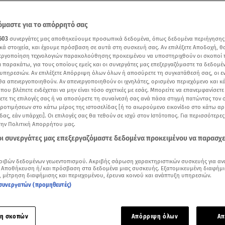
μαστε για το απόρρητό σας
603
συνεργάτες μας αποθηκεύουμε προσωπικά δεδομένα, όπως δεδομένα περιήγησης
κά στοιχεία, και έχουμε πρόσβαση σε αυτά στη συσκευή σας. Αν επιλέξετε Αποδοχή, θ
νεργοποίηση τεχνολογιών παρακολούθησης προκειμένου να υποστηριχθούν οι σκοποί
ι παρακάτω, για τους οποίους εμείς και οι συνεργάτες μας επεξεργαζόμαστε τα δεδομέ
υπηρεσιών. Αν επιλέξετε Απόρριψη όλων όλων ή αποσύρετε τη συγκατάθεσή σας, οι ε
 θα απενεργοποιηθούν. Αν απενεργοποιηθούν οι ιχνηλάτες, ορισμένο περιεχόμενο και κά
 που βλέπετε ενδέχεται να μην είναι τόσο σχετικές με εσάς. Μπορείτε να επανεμφανίσετ
ξετε τις επιλογές σας ή να αποσύρετε τη συναίνεσή σας ανά πάσα στιγμή πατώντας τον
προτιμήσεων στο κάτω μέρος της ιστοσελίδας [ή το αιωρούμενο εικονίδιο στο κάτω α
δας, εάν υπάρχει]. Οι επιλογές σας θα τεθούν σε ισχύ στον Ιστότοπος. Για περισσότερε
ν Πειραιά, όπου 24χρονη βρέθηκε στο κενό από τον 7ο όροφο - Βίντεο ΕΡΤ
την Πολιτική Απορρήτου μας.
 οι συνεργάτες μας επεξεργαζόμαστε δεδομένα προκειμένου να παρασχ
Δείτε περισσότερα άρθρα μας στα αποτελέσματα αναζήτησης
ριβών δεδομένων γεωεντοπισμού. Ακριβής σάρωση χαρακτηριστικών συσκευής για αν
Add star.gr on Google
 Αποθήκευση ή/και πρόσβαση στα δεδομένα μιας συσκευής. Εξατομικευμένη διαφήμι
, μέτρηση διαφήμισης και περιεχομένου, έρευνα κοινού και ανάπτυξη υπηρεσιών.
συνεργατών (προμηθευτές)
ε το άρθρο
1:45
λεπτά
η σκοπών
Απόρριψη όλων
Απ