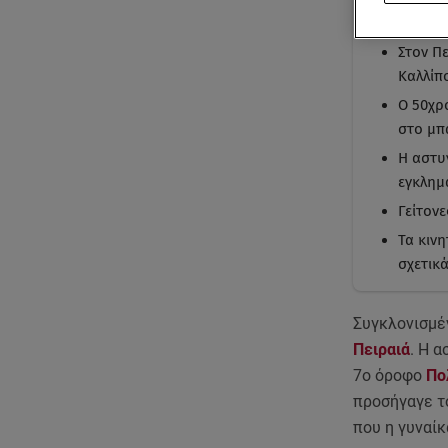
Με μι
Στον Π
Καλλίπ
Ο 50χρ
στο μπ
Η αστυ
εγκλημα
Γείτον
Τα κιν
σχετικ
Συγκλονισμέν
Πειραιά
. Η 
7ο όροφο
Πο
προσήγαγε τ
που η γυναίκ