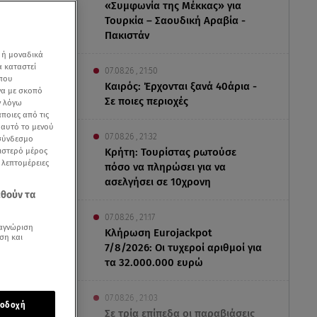
«Συμφωνία της Μέκκας» για
Τουρκία – Σαουδική Αραβία -
Πακιστάν
 ή μοναδικά
α καταστεί
07.08.26 , 21:50
 που
Καιρός: Έρχονται ξανά 40άρια -
να με σκοπό
Σε ποιες περιοχές
ν λόγω
ποιες από τις
ε αυτό το μενού
07.08.26 , 21:32
 σύνδεσμο
ριστερό μέρος
Κρήτη: Τουρίστας ρωτούσε
ς λεπτομέρειες
πόσο να πληρώσει για να
ασελγήσει σε 10χρονη
εθούν τα
07.08.26 , 21:17
αγνώριση
Κλήρωση Eurojackpot
ση και
7/8/2026: Οι τυχεροί αριθμοί για
τα 32.000.000 ευρώ
07.08.26 , 21:03
οδοχή
Σε τρία επίπεδα οι παραβιάσεις