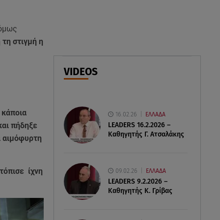
07.08.26 , 17:13
Τροχαίο Σέρρες: «Έχασα τη
 όμως
σύζυγο και το παιδί μου. Τα
έχασα όλα»
 τη στιγμή η
07.08.26 , 16:00
VIDEOS
Ανακάλυψε ξανά τη δύναμή
σου: μην σε τρομάζει η μυϊκή
απώλεια
 κάποια
16.02.26
ΕΛΛΑΔΑ
LEADERS 16.2.2026 –
και πήδηξε
Καθηγητής Γ. Ατσαλάκης
 αιμόφυρτη
τόπισε ίχνη
09.02.26
ΕΛΛΑΔΑ
LEADERS 9.2.2026 –
Καθηγητής Κ. Γρίβας