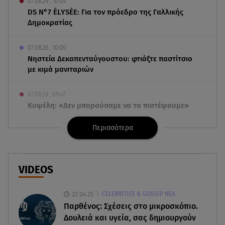
07.08.26 , 10:05
DS N°7 ÉLYSÉE: Για τον πρόεδρο της Γαλλικής
Δημοκρατίας
07.08.26 , 10:00
Νηστεία Δεκαπενταύγουστου: φτιάξτε παστίτσιο
με κιμά μανιταριών
07.08.26 , 09:47
Κυψέλη: «Δεν μπορούσαμε να το πιστέψουμε»
Περισσότερα
07.08.26 , 09:47
Πασίγνωστη influencer «έφυγε» από τη ζωή μετά
από μάχη με σπάνιο καρκίνο
VIDEOS
07.08.26 , 09:38
Στη φυλακή ο δήμαρχος Στυλίδας και άλλοι δύο
22.04.25
CELEBRITIES & GOSSIP ΝΕΑ
για τη φωτιά στη Βοιωτία
Παρθένος: Σχέσεις στο μικροσκόπιο.
Δουλειά και υγεία, σας δημιουργούν
07.08.26 , 09:29