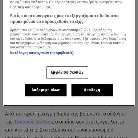
σε ισχύ στον Ιστότοπος. Για περισσότερες λεπτομέρειες ανατρέξτε στην
Πολιτική Απορρήτου μας.
Εμείς και οι συνεργάτες μας επεξεργαζόμαστε δεδομένα
προκειμένου να παρασχεθούν τα εξής:
Χρήση επακριβών δεδομένων γεωεντοπισμού. Ακριβής σάρωση
χαρακτηριστικών συσκευής για αναγνώριση ταυτότητας. Αποθήκευση ή/
και πρόσβαση στα δεδομένα μιας συσκευής. Εξατομικευμένη διαφήμιση
και περιεχόμενο, μέτρηση διαφήμισης και περιεχομένου, έρευνα κοινού
και ανάπτυξη υπηρεσιών.
Κατάλογος συνεργατών (προμηθευτές)
Εμφάνιση σκοπών
Δύσκολες ώρες περνά η
Γωγώ Μαστροκώστα
, καθώς η
Απόρριψη όλων
Αποδοχή
κατάσταση της υγείας της χαρακτηρίζεται
ιδιαίτερα σοβαρή, σύμφωνα με πληροφορίες.
Από την πρώτη στιγμή δίπλα της βρίσκεται ο σύζυγός
της
Τραϊανός Δέλλας
, ο οποίος δεν έχει φύγει λεπτό
από κοντά της. Στο πλευρό της είναι σύσσωμη η
οικογένειά της, και η κόρη της Βικτώρια, δίνοντάς της