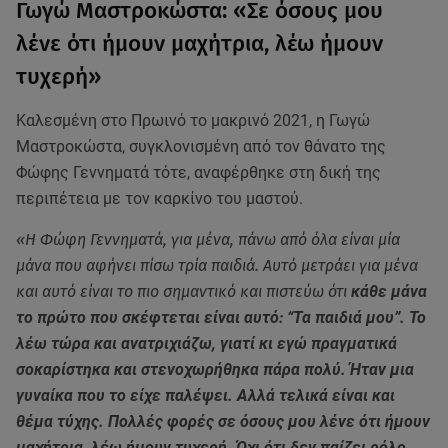
Γωγώ Μαστροκώστα: «Σε όσους μου
λένε ότι ήμουν μαχήτρια, λέω ήμουν
τυχερή»
Καλεσμένη στο Πρωινό το μακρινό 2021, η Γωγώ
Μαστροκώστα, συγκλονισμένη από τον θάνατο της
Φώφης Γεννηματά τότε, αναφέρθηκε στη δική της
περιπέτεια με τον καρκίνο του μαστού.
«Η Φώφη Γεννηματά, για μένα, πάνω από όλα είναι μία
μάνα που αφήνει πίσω τρία παιδιά. Αυτό μετράει για μένα
και αυτό είναι το πιο σημαντικό και πιστεύω ότι
κάθε μάνα
το πρώτο που σκέφτεται είναι αυτό: “Τα παιδιά μου”. Το
λέω τώρα και ανατριχιάζω, γιατί κι εγώ πραγματικά
σοκαρίστηκα και στενοχωρήθηκα πάρα πολύ. Ήταν μια
γυναίκα που το είχε παλέψει. Αλλά τελικά είναι και
θέμα τύχης. Πολλές φορές σε όσους μου λένε ότι ήμουν
μαχήτρια, λέω ήμουν τυχερή. Όχι ότι δεν παίζει ρόλο