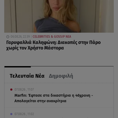
06.08.26, 22:39
CELEBRITIES & GOSSIP ΝΕΑ
Γαρυφαλλιά Καληφώνη: Διακοπές στην Πάρο
χωρίς τον Χρήστο Μάστορα
Τελευταία Νέα
Δημοφιλή
07.08.26 , 11:07
Marfin: Έφτασε στα δικαστήρια η 46χρονη -
Απολογείται στην ανακρίτρια
07.08.26 , 11:02