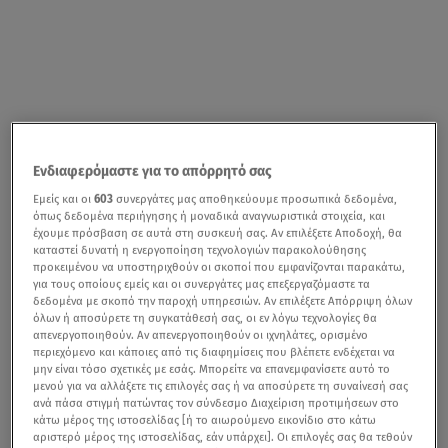
Ενδιαφερόμαστε για το απόρρητό σας
Εμείς και οι
603
συνεργάτες μας αποθηκεύουμε προσωπικά δεδομένα,
όπως δεδομένα περιήγησης ή μοναδικά αναγνωριστικά στοιχεία, και
έχουμε πρόσβαση σε αυτά στη συσκευή σας. Αν επιλέξετε Αποδοχή, θα
καταστεί δυνατή η ενεργοποίηση τεχνολογιών παρακολούθησης
προκειμένου να υποστηριχθούν οι σκοποί που εμφανίζονται παρακάτω,
για τους οποίους εμείς και οι συνεργάτες μας επεξεργαζόμαστε τα
δεδομένα με σκοπό την παροχή υπηρεσιών. Αν επιλέξετε Απόρριψη όλων
όλων ή αποσύρετε τη συγκατάθεσή σας, οι εν λόγω τεχνολογίες θα
απενεργοποιηθούν. Αν απενεργοποιηθούν οι ιχνηλάτες, ορισμένο
περιεχόμενο και κάποιες από τις διαφημίσεις που βλέπετε ενδέχεται να
μην είναι τόσο σχετικές με εσάς. Μπορείτε να επανεμφανίσετε αυτό το
μενού για να αλλάξετε τις επιλογές σας ή να αποσύρετε τη συναίνεσή σας
ανά πάσα στιγμή πατώντας τον σύνδεσμο Διαχείριση προτιμήσεων στο
κάτω μέρος της ιστοσελίδας [ή το αιωρούμενο εικονίδιο στο κάτω
αριστερό μέρος της ιστοσελίδας, εάν υπάρχει]. Οι επιλογές σας θα τεθούν