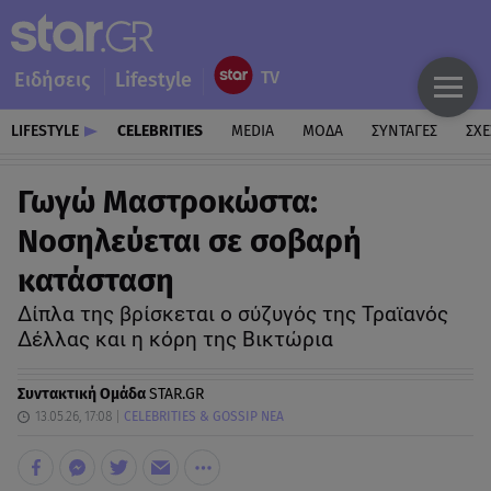
Ειδήσεις
Lifestyle
LIFESTYLE
CELEBRITIES
MEDIA
ΜΟΔΑ
ΣΥΝΤΑΓΕΣ
ΣΧΕ
Γωγώ Μαστροκώστα:
Νοσηλεύεται σε σοβαρή
κατάσταση
Δίπλα της βρίσκεται ο σύζυγός της Τραϊανός
Δέλλας και η κόρη της Βικτώρια
Συντακτική Ομάδα
STAR.GR
13.05.26, 17:08
CELEBRITIES & GOSSIP ΝΕΑ