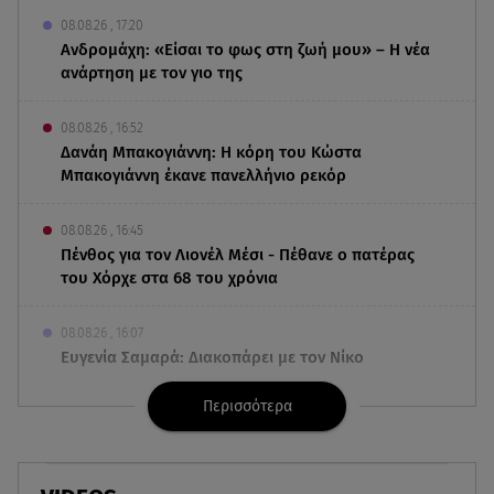
08.08.26 , 17:20
Ανδρομάχη: «Είσαι το φως στη ζωή μου» – Η νέα
ανάρτηση με τον γιο της
08.08.26 , 16:52
Δανάη Μπακογιάννη: Η κόρη του Κώστα
Μπακογιάννη έκανε πανελλήνιο ρεκόρ
08.08.26 , 16:45
Πένθος για τον Λιονέλ Μέσι - Πέθανε ο πατέρας
του Χόρχε στα 68 του χρόνια
08.08.26 , 16:07
Ευγενία Σαμαρά: Διακοπάρει με τον Νίκο
Μουτσινά - Πού βρίσκονται;
Περισσότερα
08.08.26 , 16:00
Back to black: η διαχρονική αξία του μαύρου
στην καλοκαιρινή γκαρνταρόμπα