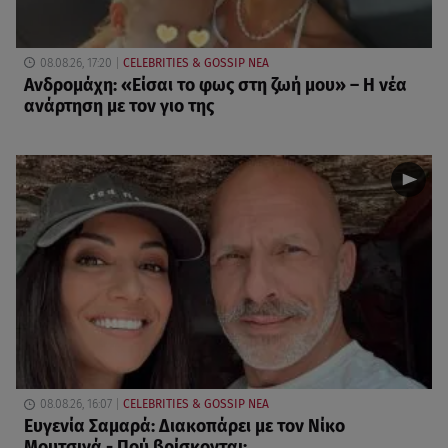
08.08.26, 17:20
CELEBRITIES & GOSSIP ΝΕΑ
Ανδρομάχη: «Είσαι το φως στη ζωή μου» – Η νέα
ανάρτηση με τον γιο της
08.08.26, 16:07
CELEBRITIES & GOSSIP ΝΕΑ
Ευγενία Σαμαρά: Διακοπάρει με τον Νίκο
Μουτσινά - Πού βρίσκονται;