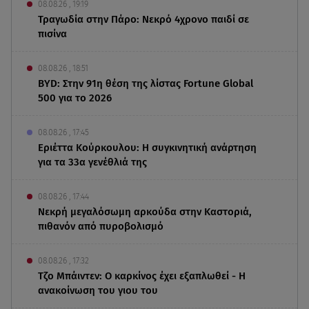
08.08.26 , 19:19
Τραγωδία στην Πάρο: Νεκρό 4χρονο παιδί σε
πισίνα
08.08.26 , 18:51
BYD: Στην 91η θέση της λίστας Fortune Global
500 για το 2026
08.08.26 , 17:45
Εριέττα Κούρκουλου: Η συγκινητική ανάρτηση
για τα 33α γενέθλιά της
08.08.26 , 17:44
Νεκρή μεγαλόσωμη αρκούδα στην Καστοριά,
πιθανόν από πυροβολισμό
08.08.26 , 17:32
Τζο Μπάιντεν: Ο καρκίνος έχει εξαπλωθεί - Η
ανακοίνωση του γιου του