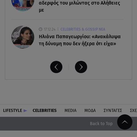
καλοκαιρινό έρωτα
αδερφός του μιλώντας στο Αλήθειες
με
17.12.24
CELEBRITIES & GOSSIP ΝΕΑ
Ηλιάνα Παπαγεωργίου: «Ανακάλυψα
τη δύναμη που δεν ήξερα ότι είχα»
LIFESTYLE
CELEBRITIES
MEDIA
ΜΟΔΑ
ΣΥΝΤΑΓΕΣ
ΣΧΕ
Back to Top