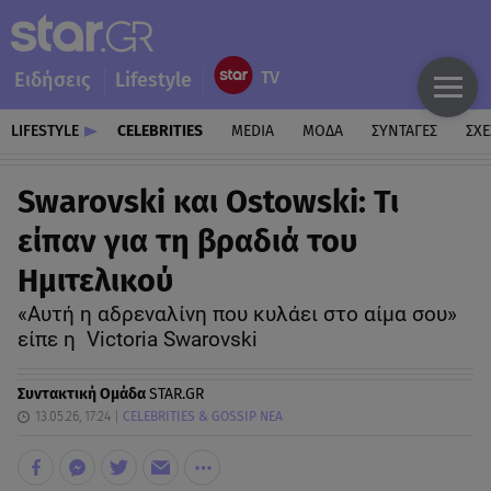
Ειδήσεις
Lifestyle
LIFESTYLE
CELEBRITIES
MEDIA
ΜΟΔΑ
ΣΥΝΤΑΓΕΣ
ΣΧΕ
Swarovski και Ostowski: Τι
είπαν για τη βραδιά του
Ημιτελικού
«Αυτή η αδρεναλίνη που κυλάει στο αίμα σου»
είπε η Victoria Swarovski
Συντακτική Ομάδα
STAR.GR
13.05.26, 17:24
CELEBRITIES & GOSSIP ΝΕΑ