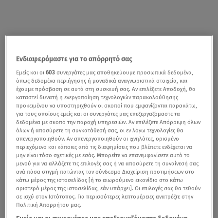
Ενδιαφερόμαστε για το απόρρητό σας
Εμείς και οι
603
συνεργάτες μας αποθηκεύουμε προσωπικά δεδομένα,
όπως δεδομένα περιήγησης ή μοναδικά αναγνωριστικά στοιχεία, και
έχουμε πρόσβαση σε αυτά στη συσκευή σας. Αν επιλέξετε Αποδοχή, θα
καταστεί δυνατή η ενεργοποίηση τεχνολογιών παρακολούθησης
προκειμένου να υποστηριχθούν οι σκοποί που εμφανίζονται παρακάτω,
για τους οποίους εμείς και οι συνεργάτες μας επεξεργαζόμαστε τα
δεδομένα με σκοπό την παροχή υπηρεσιών. Αν επιλέξετε Απόρριψη όλων
όλων ή αποσύρετε τη συγκατάθεσή σας, οι εν λόγω τεχνολογίες θα
απενεργοποιηθούν. Αν απενεργοποιηθούν οι ιχνηλάτες, ορισμένο
περιεχόμενο και κάποιες από τις διαφημίσεις που βλέπετε ενδέχεται να
μην είναι τόσο σχετικές με εσάς. Μπορείτε να επανεμφανίσετε αυτό το
μενού για να αλλάξετε τις επιλογές σας ή να αποσύρετε τη συναίνεσή σας
ανά πάσα στιγμή πατώντας τον σύνδεσμο Διαχείριση προτιμήσεων στο
κάτω μέρος της ιστοσελίδας [ή το αιωρούμενο εικονίδιο στο κάτω
αριστερό μέρος της ιστοσελίδας, εάν υπάρχει]. Οι επιλογές σας θα τεθούν
σε ισχύ στον Ιστότοπος. Για περισσότερες λεπτομέρειες ανατρέξτε στην
Πολιτική Απορρήτου μας.