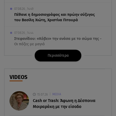
07.08.26 , 14:49
Πέθανε η δημοσιογράφος και πρώην σύζυγος
του Βασίλη Χιώτη, Χριστίνα Πιτουρά
07.08.26 , 14:44
Στεφανίδου: «Κόβει» την ανάσα με το σώμα της -
Οι πόζες με μαγιό
Περισσότερα
07.08.26 , 14:05
Μυστράς: «Τον έβαλα στον καταψύκτη γιατί
ήθελα να τον κρατήσω άφθαρτο»
VIDEOS
07.08.26 , 14:00
K-beauty blush: Τα viral ρουζ που υπόσχονται το
πολυπόθητο κορεάτικο glow
15.07.26
MEDIA
Cash or Trash: Άφωνη η Δέσποινα
07.08.26 , 13:42
Μοιραράκη με την είσοδο
Παραλίες: Πάνω από 1.500 έλεγχοι - Στη μάχη