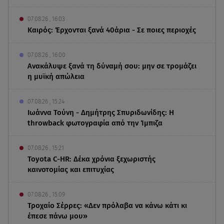
07.08.26 , 16:03
Καιρός: Έρχονται ξανά 40άρια - Σε ποιες περιοχές
07.08.26 , 16:00
Ανακάλυψε ξανά τη δύναμή σου: μην σε τρομάζει
η μυϊκή απώλεια
07.08.26 , 15:24
Ιωάννα Τούνη - Δημήτρης Σπυριδωνίδης: Η
throwback φωτογραφία από την Ίμπιζα
07.08.26 , 15:21
Toyota C-HR: Δέκα χρόνια ξεχωριστής
καινοτομίας και επιτυχίας
07.08.26 , 15:09
Τροχαίο Σέρρες: «Δεν πρόλαβα να κάνω κάτι κι
έπεσε πάνω μου»