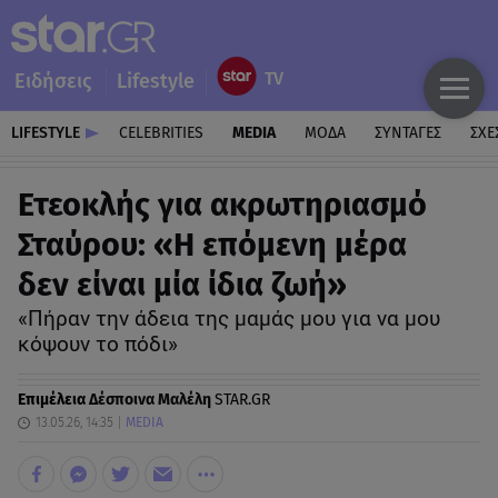
Ειδήσεις
Lifestyle
LIFESTYLE
CELEBRITIES
MEDIA
ΜΟΔΑ
ΣΥΝΤΑΓΕΣ
ΣΧΕ
Ετεοκλής για ακρωτηριασμό
Σταύρου: «H επόμενη μέρα
δεν είναι μία ίδια ζωή»
«Πήραν την άδεια της μαμάς μου για να μου
κόψουν το πόδι»
Επιμέλεια
Δέσποινα Μαλέλη
STAR.GR
13.05.26, 14:35
MEDIA