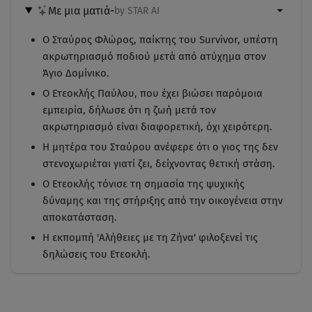
Με μια ματιά
-
by STAR AI
Ο Σταύρος Φλώρος, παίκτης του Survivor, υπέστη
ακρωτηριασμό ποδιού μετά από ατύχημα στον
Άγιο Δομίνικο.
Ο Ετεοκλής Παύλου, που έχει βιώσει παρόμοια
εμπειρία, δήλωσε ότι η ζωή μετά τον
ακρωτηριασμό είναι διαφορετική, όχι χειρότερη.
Η μητέρα του Σταύρου ανέφερε ότι ο γιος της δεν
στενοχωριέται γιατί ζει, δείχνοντας θετική στάση.
Ο Ετεοκλής τόνισε τη σημασία της ψυχικής
δύναμης και της στήριξης από την οικογένεια στην
αποκατάσταση.
Η εκπομπή 'Αλήθειες με τη Ζήνα' φιλοξενεί τις
δηλώσεις του Ετεοκλή.