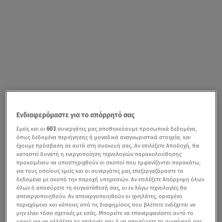
Ενδιαφερόμαστε για το απόρρητό σας
Εμείς και οι
603
συνεργάτες μας αποθηκεύουμε προσωπικά δεδομένα,
όπως δεδομένα περιήγησης ή μοναδικά αναγνωριστικά στοιχεία, και
έχουμε πρόσβαση σε αυτά στη συσκευή σας. Αν επιλέξετε Αποδοχή, θα
καταστεί δυνατή η ενεργοποίηση τεχνολογιών παρακολούθησης
προκειμένου να υποστηριχθούν οι σκοποί που εμφανίζονται παρακάτω,
για τους οποίους εμείς και οι συνεργάτες μας επεξεργαζόμαστε τα
δεδομένα με σκοπό την παροχή υπηρεσιών. Αν επιλέξετε Απόρριψη όλων
όλων ή αποσύρετε τη συγκατάθεσή σας, οι εν λόγω τεχνολογίες θα
απενεργοποιηθούν. Αν απενεργοποιηθούν οι ιχνηλάτες, ορισμένο
περιεχόμενο και κάποιες από τις διαφημίσεις που βλέπετε ενδέχεται να
μην είναι τόσο σχετικές με εσάς. Μπορείτε να επανεμφανίσετε αυτό το
μενού για να αλλάξετε τις επιλογές σας ή να αποσύρετε τη συναίνεσή σας