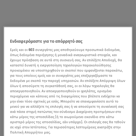
Ενδιαφερόμαστε για το απόρρητό σας
Εμείς και οι
603
συνεργάτες μας αποθηκεύουμε προσωπικά δεδομένα,
όπως δεδομένα περιήγησης ή μοναδικά αναγνωριστικά στοιχεία, και
έχουμε πρόσβαση σε αυτά στη συσκευή σας. Αν επιλέξετε Αποδοχή, θα
καταστεί δυνατή η ενεργοποίηση τεχνολογιών παρακολούθησης
προκειμένου να υποστηριχθούν οι σκοποί που εμφανίζονται παρακάτω,
για τους οποίους εμείς και οι συνεργάτες μας επεξεργαζόμαστε τα
δεδομένα με σκοπό την παροχή υπηρεσιών. Αν επιλέξετε Απόρριψη όλων
όλων ή αποσύρετε τη συγκατάθεσή σας, οι εν λόγω τεχνολογίες θα
απενεργοποιηθούν. Αν απενεργοποιηθούν οι ιχνηλάτες, ορισμένο
περιεχόμενο και κάποιες από τις διαφημίσεις που βλέπετε ενδέχεται να
μην είναι τόσο σχετικές με εσάς. Μπορείτε να επανεμφανίσετε αυτό το
μενού για να αλλάξετε τις επιλογές σας ή να αποσύρετε τη συναίνεσή σας
ανά πάσα στιγμή πατώντας τον σύνδεσμο Διαχείριση προτιμήσεων στο
κάτω μέρος της ιστοσελίδας [ή το αιωρούμενο εικονίδιο στο κάτω
αριστερό μέρος της ιστοσελίδας, εάν υπάρχει]. Οι επιλογές σας θα τεθούν
σε ισχύ στον Ιστότοπος. Για περισσότερες λεπτομέρειες ανατρέξτε στην
Πολιτική Απορρήτου μας.