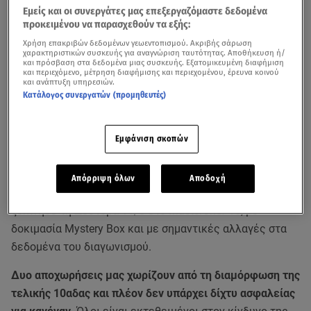
Εμείς και οι συνεργάτες μας επεξεργαζόμαστε δεδομένα
προκειμένου να παρασχεθούν τα εξής:
Χρήση επακριβών δεδομένων γεωεντοπισμού. Ακριβής σάρωση
χαρακτηριστικών συσκευής για αναγνώριση ταυτότητας. Αποθήκευση ή/
και πρόσβαση στα δεδομένα μιας συσκευής. Εξατομικευμένη διαφήμιση
και περιεχόμενο, μέτρηση διαφήμισης και περιεχομένου, έρευνα κοινού
και ανάπτυξη υπηρεσιών.
Κατάλογος συνεργατών (προμηθευτές)
Εμφάνιση σκοπών
Απόρριψη όλων
Αποδοχή
Μια εβδομάδα αφιερωμένη στην υψηλή γαστρονομία
ξεκίνησε τη Δευτέρα 11/5 στο MasterChef 10, με
δοκιμασία Mystery Box και με σημαντικές αλλαγές στα
δεδομένα του διαγωνισμού.
Δυο αποχωρήσεις μας χωρίζουν από τη διαμόρφωση της
τελικής 10αδας και πλέον δεν υπάρχει δίχτυ ασφαλείας