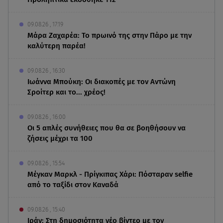
09.08.26 , 17:19
Μάρα Ζαχαρέα: Το πρωινό της στην Πάρο με την
καλύτερη παρέα!
09.08.26 , 16:30
Ιωάννα Μπούκη: Οι διακοπές με τον Αντώνη
Σροίτερ και το... χρέος!
09.08.26 , 16:00
Οι 5 απλές συνήθειες που θα σε βοηθήσουν να
ζήσεις μέχρι τα 100
09.08.26 , 15:54
Μέγκαν Μαρκλ - Πρίγκιπας Χάρι: Πόσταραν selfie
από το ταξίδι στον Καναδά
09.08.26 , 15:40
Ιράν: Στη δημοσιότητα νέο βίντεο με τον