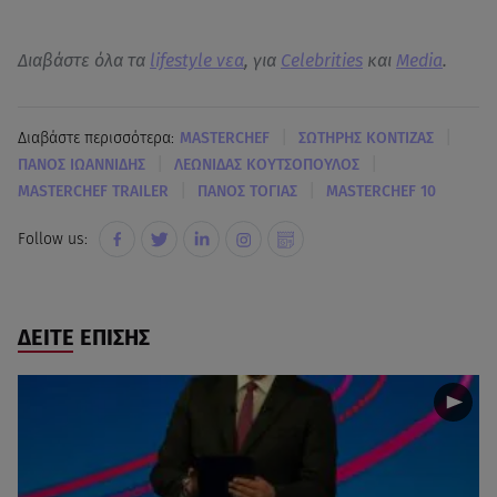
Διαβάστε όλα τα
lifestyle νεα
, για
Celebrities
και
Media
.
|
|
Διαβάστε περισσότερα:
MASTERCHEF
ΣΩΤΗΡΗΣ ΚΟΝΤΙΖΑΣ
|
|
ΠΑΝΟΣ ΙΩΑΝΝΙΔΗΣ
ΛΕΩΝΙΔΑΣ ΚΟΥΤΣΟΠΟΥΛΟΣ
|
|
MASTERCHEF TRAILER
ΠΑΝΟΣ ΤΟΓΙΑΣ
MASTERCHEF 10
Follow us:
ΔΕΙΤΕ ΕΠΙΣΗΣ