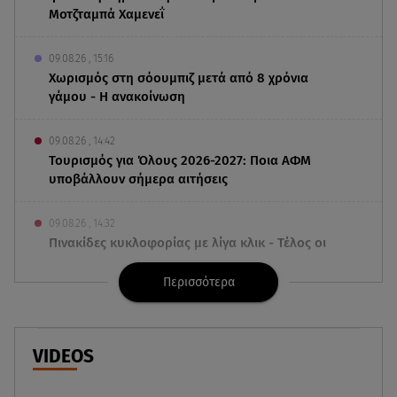
Μοτζταμπά Χαμενεΐ
09.08.26 , 15:16
Χωρισμός στη σόουμπιζ μετά από 8 χρόνια
γάμου - Η ανακοίνωση
09.08.26 , 14:42
Τουρισμός για Όλους 2026-2027: Ποια ΑΦΜ
υποβάλλουν σήμερα αιτήσεις
09.08.26 , 14:32
Πινακίδες κυκλοφορίας με λίγα κλικ - Τέλος οι
καθυστερήσεις
Περισσότερα
09.08.26 , 14:01
Γνωστός δημοσιογράφος αποκάλυψε ότι
σύντομα παντρεύεται τη σύντροφό του
VIDEOS
09.08.26 , 14:00