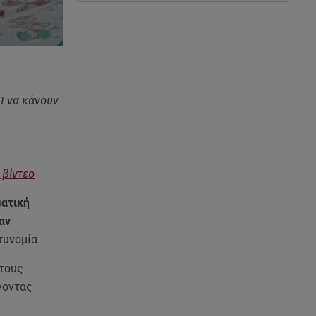
Π να κάνουν
 βίντεο
ατική
αν
τυνομία.
 τους
νοντας