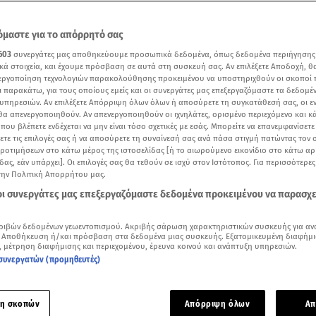
μαστε για το απόρρητό σας
603
συνεργάτες μας αποθηκεύουμε προσωπικά δεδομένα, όπως δεδομένα περιήγησης
κά στοιχεία, και έχουμε πρόσβαση σε αυτά στη συσκευή σας. Αν επιλέξετε Αποδοχή, θ
νεργοποίηση τεχνολογιών παρακολούθησης προκειμένου να υποστηριχθούν οι σκοποί
ι παρακάτω, για τους οποίους εμείς και οι συνεργάτες μας επεξεργαζόμαστε τα δεδομέ
υπηρεσιών. Αν επιλέξετε Απόρριψη όλων όλων ή αποσύρετε τη συγκατάθεσή σας, οι ε
 θα απενεργοποιηθούν. Αν απενεργοποιηθούν οι ιχνηλάτες, ορισμένο περιεχόμενο και κά
 που βλέπετε ενδέχεται να μην είναι τόσο σχετικές με εσάς. Μπορείτε να επανεμφανίσετ
ξετε τις επιλογές σας ή να αποσύρετε τη συναίνεσή σας ανά πάσα στιγμή πατώντας τον
προτιμήσεων στο κάτω μέρος της ιστοσελίδας [ή το αιωρούμενο εικονίδιο στο κάτω α
δας, εάν υπάρχει]. Οι επιλογές σας θα τεθούν σε ισχύ στον Ιστότοπος. Για περισσότερε
την Πολιτική Απορρήτου μας.
δίκη για τον θάνατο του μικρού Άγγελου στην Κρήτη - Τι κατέθεσε χθες η γιαγιά του
 οι συνεργάτες μας επεξεργαζόμαστε δεδομένα προκειμένου να παρασχ
 ΣΚΑΪ
Δείτε περισσότερα άρθρα μας στα αποτελέσματα αναζήτησης
ριβών δεδομένων γεωεντοπισμού. Ακριβής σάρωση χαρακτηριστικών συσκευής για αν
 Αποθήκευση ή/και πρόσβαση στα δεδομένα μιας συσκευής. Εξατομικευμένη διαφήμι
, μέτρηση διαφήμισης και περιεχομένου, έρευνα κοινού και ανάπτυξη υπηρεσιών.
Add star.gr on Google
συνεργατών (προμηθευτές)
ε το άρθρο
2:18
λεπτά
η σκοπών
Απόρριψη όλων
Απ