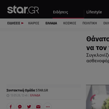
Αθλητικά
Quiz
Ειδήσεις
Lifestyle
Αυτοκίνητο
ΕΙΔΗΣΕΙΣ
ΚΑΙΡΟΣ
ΕΛΛΑΔΑ
ΚΟΣΜΟΣ
ΠΟΛΙΤΙΚΗ
ΕΚ
Θάνατο
να τον
Συγκλονίζ
ασθενοφό
Συντακτική Ομάδα
STAR.GR
13.05.26, 12:46
ΕΛΛΑΔΑ