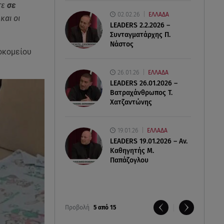
τε
σε
02.02.26
ΕΛΛΑΔΑ
και οι
LEADERS 2.2.2026 –
Συνταγματάρχης Π.
Νάστος
οκομείου
26.01.26
ΕΛΛΑΔΑ
LEADERS 26.01.2026 –
Βατραχάνθρωπος Τ.
Χατζαντώνης
19.01.26
ΕΛΛΑΔΑ
LEADERS 19.01.2026 – Αν.
Καθηγητής Μ.
Παπάζογλου
Προβολή
5 από 15