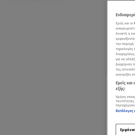
Ενδιαφερό
Εμείς και οι
αναγνωριστι
δυνατή η ε
εμφανίζοντα
την παροχή 
τεχνολογίες
διαφημίσεις
για να αλλά
Διαχείριση 
της ιστοσελί
ανατρέξτε σ
Συνεχίζεται η 
Εμείς και
Βίντεο αρχείου
εξής:
Χρήση επακ
ταυτότητας.
περιεχόμενο
Κατάλογος 
Ακούστ
Εμφάνισ