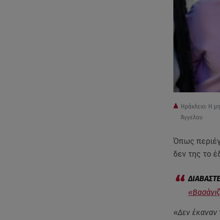
Ηράκλειο: Η μ
Άγγελου
Όπως περιέ
δεν της το έ
«Βασάνιζ
«Δεν έκαναν 