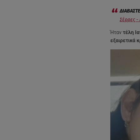
Σέρρες -
Ήταν
τέλη Ι
εξαιρετικά 