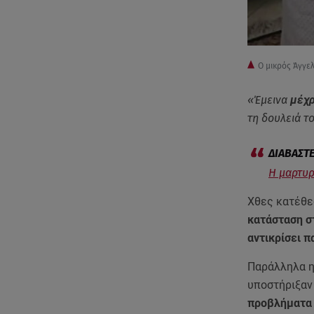
O μικρός Άγγε
«Έμεινα
μέχρ
τη δουλειά τ
Η μαρτυρ
Χθες κατέθεσ
κατάσταση στ
αντικρίσει π
Παράλληλα η
υποστήριξαν
προβλήματα 