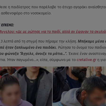
εσε η παιδίατρος που παρέλαβε το άτυχο αγοράκι αναίσθητο 
 ασθενοφόρο στο νοσοκομείο.
Άγγελου: «Δε με ρώτησε για το παιδί, αλλά αν έφαγαν τα σκυλι
3 λεπτά από τη στιγμή που πήραμε την κλήση.
Μπήκαμε μέσα σ
απέ ήταν ξαπλωμένο ένα παιδάκι.
Ρώτησα το όνομα του παιδιο
υ φώναξα “Άγγελε, άνοιξε τα μάτια…”.
Έκανε έναν αναστεναγ
άτια. Ήταν παγωμένο…»
, είπε, σύμφωνα με το
cretalive.gr
η για