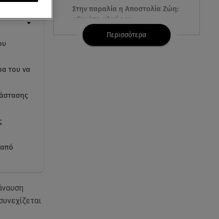
Στην παραλία η Αποστολία Ζώη:
«Γεμάτη αλμύρα»
Περισσότερα
ου
06.08.26 , 22:10
Κλήρωση Τζόκερ 6/8/2026: Οι
τυχεροί αριθμοί για τα
ρα του να
2.500.000 ευρώ
τάστασης
06.08.26 , 22:02
Σύγκρουση τραμ στη Γερμανία:
25 τραυματίες, 7 σε σοβαρή
ς
κατάσταση
 από
06.08.26 , 21:59
Νέες τουρκικές προκλήσεις στο
Αιγαίο - Αερομαχία με ελληνικά
F-16
βάναυση
 συνεχίζεται
06.08.26 , 21:31