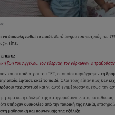
λος
ι να διασωληνωθεί το παιδί.
Μετά άφησα του γιατρούς του ΤΕ
ους»
, είπε.
ική ζωή του Άγγελου: Τον έδερναν, τον νάρκωναν & τραβούσαν
αν και οι παιδίατροι του ΤΕΠ, οι οποίοι περιέγραψαν
τη δραμ
ην οποία έφτασε εκεί το παιδί.
Όλοι τους είπαν πως
δεν είχ
αρόμοιο περιστατικό
και γι’ αυτό ενημέρωσαν αμέσως την ασ
 μητέρα και η αδελφή της κατηγορούμενης, στις καταθέσεις
 ότι
υπήρχαν δυσκολίες από την παιδική της ηλικία,
επισημαί
στη μαθησιακή και κοινωνικής της εξέλιξη.