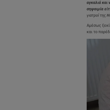
αγκαλιά και
σηψαιμία εί
γιατροί της 
Αμέσως ξεκί
και το παρέ