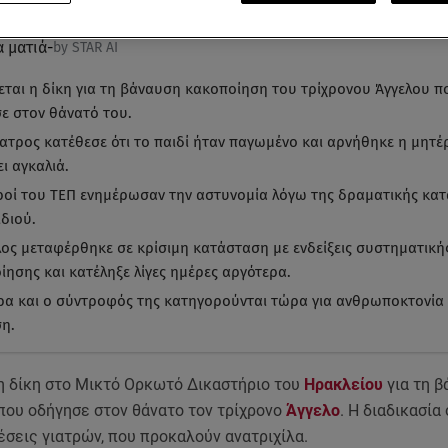
α ματιά
-
by STAR AI
ζεται η δίκη για τη βάναυση κακοποίηση του τρίχρονου Άγγελου π
ε στον θάνατό του.
ίατρος κατέθεσε ότι το παιδί ήταν παγωμένο και αρνήθηκε η μητέ
ι αγκαλιά.
τροί του ΤΕΠ ενημέρωσαν την αστυνομία λόγω της δραματικής κα
ιδιού.
λος μεταφέρθηκε σε κρίσιμη κατάσταση με ενδείξεις συστηματική
ίησης και κατέληξε λίγες ημέρες αργότερα.
ρα και ο σύντροφός της κατηγορούνται τώρα για ανθρωποκτονία
η.
 η δίκη στο Μικτό Ορκωτό Δικαστήριο του
Ηρακλείου
για τη 
που οδήγησε στον θάνατο τον τρίχρονο
Άγγελο
. Η διαδικασία
έσεις γιατρών, που προκαλούν ανατριχίλα.