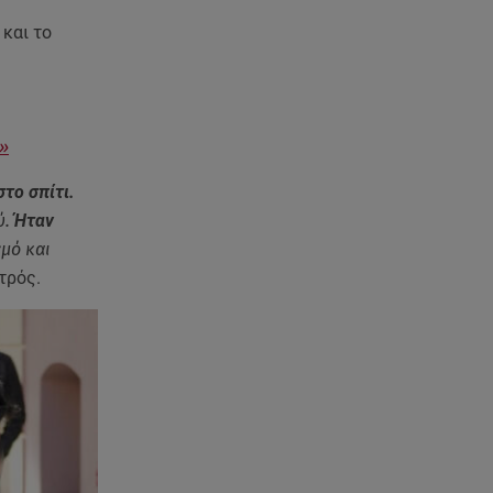
Τροχαίο για τον Mike - Η
ανακοίνωση του ράπερ στα
και το
social media
06.08.26 , 21:22
Ισραήλ - Κύπρος - Κρήτη: Το
ά»
μεγαλύτερο υποθαλάσσιο
καλώδιο στον κόσμο
το σπίτι.
ύ.
Ήταν
06.08.26 , 21:07
μό και
Motor Oil: Δωρεά
τρός.
πυροσβεστικών οχημάτων και
εξοπλισμού στον Άγιο Βασίλειο
06.08.26 , 20:49
Άκης Παυλόπουλος: Η τρυφερή
εξομολόγηση της συζύγου του,
Ελένης Φωτοπούλου
06.08.26 , 20:25