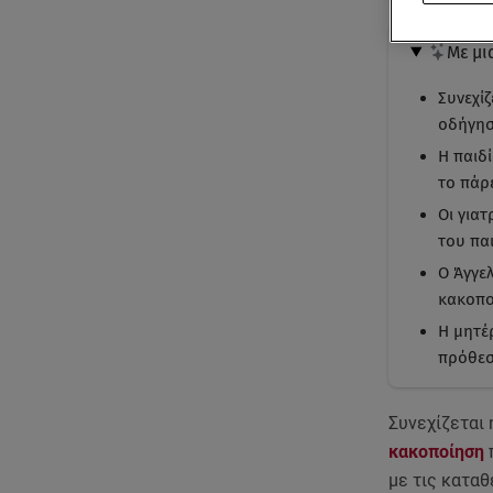
Με μι
Συνεχί
οδήγησ
Η παιδ
το πάρε
Οι για
του πα
Ο Άγγε
κακοπο
Η μητέ
πρόθεσ
Συνεχίζεται
κακοποίηση
με τις καταθ