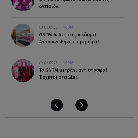
χειριστής που σκοτώθηκε
οντισιόν!
05.08.26 , 20:36
Πόσο καιρό παίρνει σε ένα δάσος να πρασινίσει
05.09.25
MEDIA
ξανά μετά από πυρκαγιά
GNTM 6: Αντίο έξω κόσμε!
Ανακοινώθηκε η πρεμιέρα!
02.09.25
MEDIA
Το GNTM μετράει αντίστροφα!
Έρχεται στο Star!