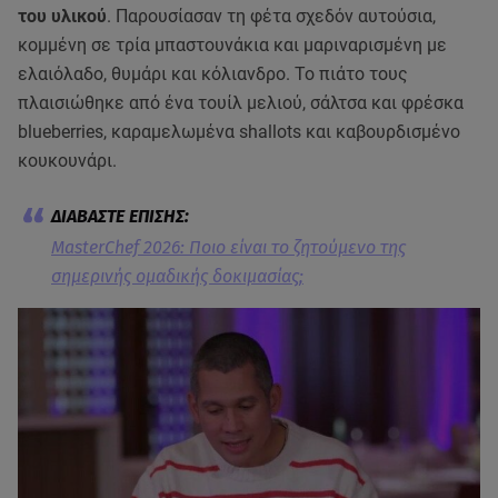
του υλικού
. Παρουσίασαν τη φέτα σχεδόν αυτούσια,
κομμένη σε τρία μπαστουνάκια και μαριναρισμένη με
ελαιόλαδο, θυμάρι και κόλιανδρο. Το πιάτο τους
πλαισιώθηκε από ένα τουίλ μελιού, σάλτσα και φρέσκα
blueberries, καραμελωμένα shallots και καβουρδισμένο
κουκουνάρι.
MasterChef 2026: Ποιο είναι το ζητούμενο της
σημερινής ομαδικής δοκιμασίας;