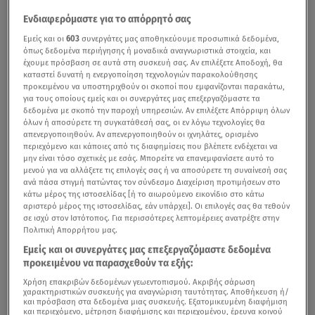
Ενδιαφερόμαστε για το απόρρητό σας
Εμείς και οι
603
συνεργάτες μας αποθηκεύουμε προσωπικά δεδομένα,
όπως δεδομένα περιήγησης ή μοναδικά αναγνωριστικά στοιχεία, και
έχουμε πρόσβαση σε αυτά στη συσκευή σας. Αν επιλέξετε Αποδοχή, θα
καταστεί δυνατή η ενεργοποίηση τεχνολογιών παρακολούθησης
προκειμένου να υποστηριχθούν οι σκοποί που εμφανίζονται παρακάτω,
για τους οποίους εμείς και οι συνεργάτες μας επεξεργαζόμαστε τα
δεδομένα με σκοπό την παροχή υπηρεσιών. Αν επιλέξετε Απόρριψη όλων
όλων ή αποσύρετε τη συγκατάθεσή σας, οι εν λόγω τεχνολογίες θα
απενεργοποιηθούν. Αν απενεργοποιηθούν οι ιχνηλάτες, ορισμένο
περιεχόμενο και κάποιες από τις διαφημίσεις που βλέπετε ενδέχεται να
μην είναι τόσο σχετικές με εσάς. Μπορείτε να επανεμφανίσετε αυτό το
μενού για να αλλάξετε τις επιλογές σας ή να αποσύρετε τη συναίνεσή σας
ανά πάσα στιγμή πατώντας τον σύνδεσμο Διαχείριση προτιμήσεων στο
κάτω μέρος της ιστοσελίδας [ή το αιωρούμενο εικονίδιο στο κάτω
αριστερό μέρος της ιστοσελίδας, εάν υπάρχει]. Οι επιλογές σας θα τεθούν
σε ισχύ στον Ιστότοπος. Για περισσότερες λεπτομέρειες ανατρέξτε στην
Πολιτική Απορρήτου μας.
Εμείς και οι συνεργάτες μας επεξεργαζόμαστε δεδομένα
προκειμένου να παρασχεθούν τα εξής:
Χρήση επακριβών δεδομένων γεωεντοπισμού. Ακριβής σάρωση
χαρακτηριστικών συσκευής για αναγνώριση ταυτότητας. Αποθήκευση ή/
και πρόσβαση στα δεδομένα μιας συσκευής. Εξατομικευμένη διαφήμιση
και περιεχόμενο, μέτρηση διαφήμισης και περιεχομένου, έρευνα κοινού