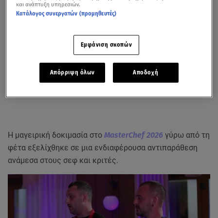
και ανάπτυξη υπηρεσιών.
Κατάλογος συνεργατών (προμηθευτές)
Εμφάνιση σκοπών
Απόρριψη όλων
Αποδοχή
Η μαγειρική δοκιμασία στο
MasterChef 2026
γύρω από τη
φέτα εξελίχθηκε σε μια ενδιαφέρουσα αντιπαράθεση
ανάμεσα στους σεφ και κριτές.