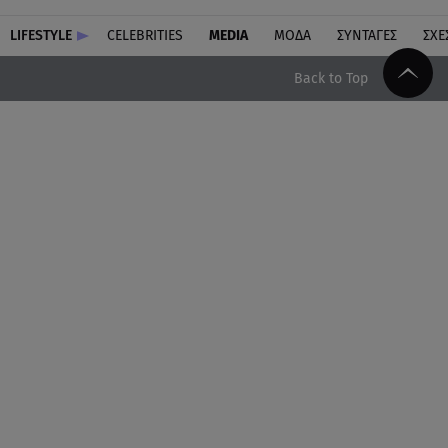
LIFESTYLE
CELEBRITIES
MEDIA
ΜΟΔΑ
ΣΥΝΤΑΓΕΣ
ΣΧΕ
Back to Top