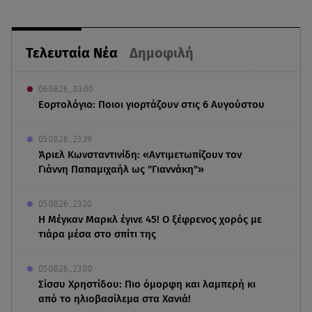
Τελευταία Νέα
Δημοφιλή
06.08.26 , 03:00
Εορτολόγιο: Ποιοι γιορτάζουν στις 6 Αυγούστου
05.08.26 , 23:39
Άριελ Κωνσταντινίδη: «Αντιμετωπίζουν τον
Γιάννη Παπαμιχαήλ ως "Γιαννάκη"»
05.08.26 , 23:20
Η Μέγκαν Μαρκλ έγινε 45! Ο ξέφρενος χορός με
τιάρα μέσα στο σπίτι της
05.08.26 , 23:00
Σίσσυ Χρηστίδου: Πιο όμορφη και λαμπερή κι
από το ηλιοβασίλεμα στα Χανιά!