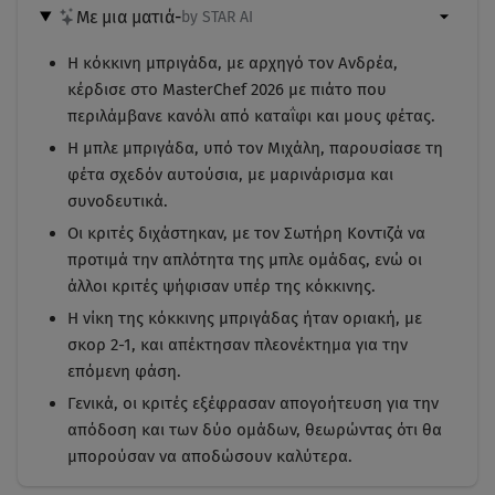
Με μια ματιά
-
by STAR AI
Η κόκκινη μπριγάδα, με αρχηγό τον Ανδρέα,
κέρδισε στο MasterChef 2026 με πιάτο που
περιλάμβανε κανόλι από καταΐφι και μους φέτας.
Η μπλε μπριγάδα, υπό τον Μιχάλη, παρουσίασε τη
φέτα σχεδόν αυτούσια, με μαρινάρισμα και
συνοδευτικά.
Οι κριτές διχάστηκαν, με τον Σωτήρη Κοντιζά να
προτιμά την απλότητα της μπλε ομάδας, ενώ οι
άλλοι κριτές ψήφισαν υπέρ της κόκκινης.
Η νίκη της κόκκινης μπριγάδας ήταν οριακή, με
σκορ 2-1, και απέκτησαν πλεονέκτημα για την
επόμενη φάση.
Γενικά, οι κριτές εξέφρασαν απογοήτευση για την
απόδοση και των δύο ομάδων, θεωρώντας ότι θα
μπορούσαν να αποδώσουν καλύτερα.