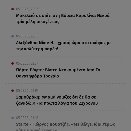
05.08.26 , 22:36
Μακελειό σε σπίτι στη Βόρεια Καρολίνα: Νεκρά
τρία μέλη οικογένειας
05.08.26 , 22:35
Αλεξάνδρα Νίκα: Η... χρυσή ώρα στο σκάφος με
την καλύτερη παρέα!
05.08.26 , 22:27
Πόρτο Ράφτη: Bίντεο Ντοκουμέντο Από Το
Θανατηφόρο Τροχαίο
05.08.26 , 22:19
Σαμοθράκη: «Μαμά νόμιζες ότι δε θα σε
ξαναδώ;» -Τα πρώτα λόγια του 22χρονου
05.08.26 , 21:48
Starte - Γιώργος Δουατζής: «Με θέλγει ιδιαιτέρως
κάθε μορφή τέχνης»