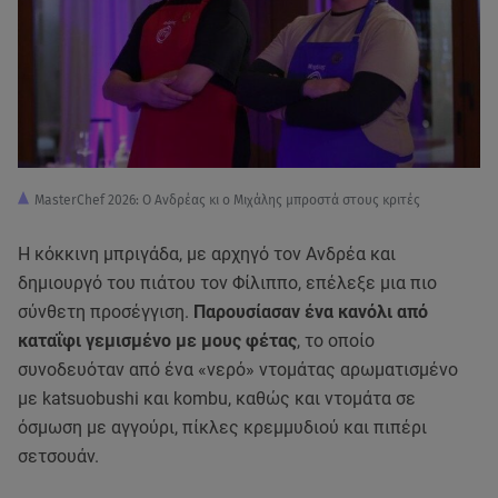
MasterChef 2026: Ο Ανδρέας κι ο Μιχάλης μπροστά στους κριτές
Η κόκκινη μπριγάδα, με αρχηγό τον Ανδρέα και
δημιουργό του πιάτου τον Φίλιππο, επέλεξε μια πιο
σύνθετη προσέγγιση.
Παρουσίασαν ένα κανόλι από
καταΐφι γεμισμένο με μους φέτας
, το οποίο
συνοδευόταν από ένα «νερό» ντομάτας αρωματισμένο
με katsuobushi και kombu, καθώς και ντομάτα σε
όσμωση με αγγούρι, πίκλες κρεμμυδιού και πιπέρι
σετσουάν.