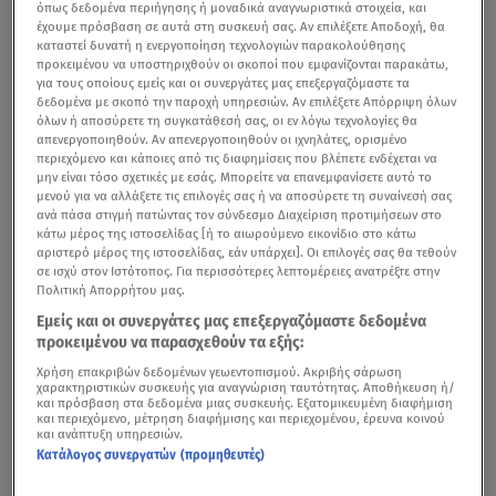
όπως δεδομένα περιήγησης ή μοναδικά αναγνωριστικά στοιχεία, και
έχουμε πρόσβαση σε αυτά στη συσκευή σας. Αν επιλέξετε Αποδοχή, θα
καταστεί δυνατή η ενεργοποίηση τεχνολογιών παρακολούθησης
προκειμένου να υποστηριχθούν οι σκοποί που εμφανίζονται παρακάτω,
για τους οποίους εμείς και οι συνεργάτες μας επεξεργαζόμαστε τα
δεδομένα με σκοπό την παροχή υπηρεσιών. Αν επιλέξετε Απόρριψη όλων
όλων ή αποσύρετε τη συγκατάθεσή σας, οι εν λόγω τεχνολογίες θα
απενεργοποιηθούν. Αν απενεργοποιηθούν οι ιχνηλάτες, ορισμένο
περιεχόμενο και κάποιες από τις διαφημίσεις που βλέπετε ενδέχεται να
μην είναι τόσο σχετικές με εσάς. Μπορείτε να επανεμφανίσετε αυτό το
μενού για να αλλάξετε τις επιλογές σας ή να αποσύρετε τη συναίνεσή σας
ανά πάσα στιγμή πατώντας τον σύνδεσμο Διαχείριση προτιμήσεων στο
κάτω μέρος της ιστοσελίδας [ή το αιωρούμενο εικονίδιο στο κάτω
αριστερό μέρος της ιστοσελίδας, εάν υπάρχει]. Οι επιλογές σας θα τεθούν
σε ισχύ στον Ιστότοπος. Για περισσότερες λεπτομέρειες ανατρέξτε στην
Πολιτική Απορρήτου μας.
Εμείς και οι συνεργάτες μας επεξεργαζόμαστε δεδομένα
προκειμένου να παρασχεθούν τα εξής:
Χρήση επακριβών δεδομένων γεωεντοπισμού. Ακριβής σάρωση
χαρακτηριστικών συσκευής για αναγνώριση ταυτότητας. Αποθήκευση ή/
και πρόσβαση στα δεδομένα μιας συσκευής. Εξατομικευμένη διαφήμιση
και περιεχόμενο, μέτρηση διαφήμισης και περιεχομένου, έρευνα κοινού
και ανάπτυξη υπηρεσιών.
Κατάλογος συνεργατών (προμηθευτές)