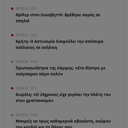
08.08.26 , 12:51
Θρίλερ στον Λυκαβηττό: Βρέθηκε σορός σε
σπηλιά
08.08.26 , 12:42
Κρήτη: Η Αστυνομία διαψεύδει την απόπειρα
ασέλγειας σε ανήλικη
08.08.26 , 12:30
Πρωταγωνίστρια της Λάμψης: «Στο θέατρο με
σνόμπαραν πάρα πολύ»
08.08.26 , 12:15
Κυψέλη: «Ο 26χρονος είχε γυρίσει την πλάτη του
στον χριστιανισμό»
08.08.26 , 12:00
Μπορείς να τρως καθημερινά αβοκάντο, σκέψου
την καρδιά και το βάρος σου