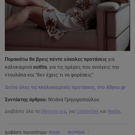
Παρακάτω θα βρεις πέντε εύκολες προτάσεις
για
καλοκαιρινά
outfits
, για τις ημέρες που ανοίγεις την
ντουλάπα και "δεν έχεις τι να φορέσεις".
Δείτε όλες τις κκαλοκαιρινές προτάσεις, στο Allyou.gr
Συντάκτης άρθρου:
Ντιάνα Γρηγοροπούλου
Διαβάστε όλα τα
lifestyle νεα
, για
Celebrities
και
Media
.
|
|
Διαβάστε περισσότερα:
MΟΔΑ
ΦΟΡΕΜΑ