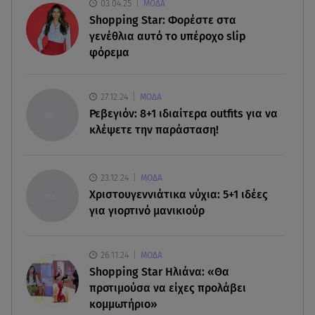
03.04.25
ΜΟΔΑ
Απεγκλωβίστηκε ένα άτομο
Shopping Star: Φορέστε στα
γενέθλια αυτό το υπέροχο slip
08.08.26 , 10:12
φόρεμα
Ιός του Δυτικού Νείλου: Στο «κόκκινο» η Αττική –
Πώς να προστατευτείτε;
27.12.24
ΜΟΔΑ
08.08.26 , 10:11
Ρεβεγιόν: 8+1 ιδιαίτερα outfits για να
Λίλα Μπακλέση: Γέννησε τον γιο της η ηθοποιός -
κλέψετε την παράσταση!
Η πρώτη φωτογραφία
08.08.26 , 10:00
23.12.24
ΜΟΔΑ
Νηστίσιμη συνταγή για να φτιάξετε χαλβά με
Χριστουγεννιάτικα νύχια: 5+1 ιδέες
σοκολάτα και πορτοκάλι
για γιορτινό μανικιούρ
26.11.24
ΜΟΔΑ
Shopping Star Ηλιάνα: «Θα
προτιμούσα να είχες προλάβει
κομμωτήριο»