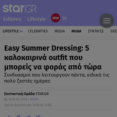
Ειδήσεις
Lifestyle
LIFESTYLE
CELEBRITIES
MEDIA
ΜΟΔΑ
ΣΥΝΤΑΓΕΣ
ΣΧΕ
Easy Summer Dressing: 5
καλοκαιρινά outfit που
μπορείς να φοράς από τώρα
Συνδυασμοί που λειτουργούν πάντα, ειδικά τις
πολύ ζεστές ημέρες
Συντακτική Ομάδα
STAR.GR
16.05.26, 13:00
ΜΟΔΑ
Πρώτη Δημοσίευση: 16.05.26, 12:00