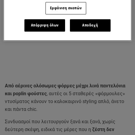
Εμφάνιση σκοπών
Απόρριψη όλων
Αποδοχή
Από αέρινες ολόσωμες φόρμες μέχρι λινά παντελόνια
και poplin φούστες
, αυτές οι 5 σταθερές «φόρμουλες»
ντυσίματος κάνουν το καλοκαιρινό styling απλό, άνετο
και πάντα chic.
Συνδυασμοί που λειτουργούν ξανά και ξανά, χωρίς
δεύτερη σκέψη, ειδικά τις μέρες που η
ζέστη δεν