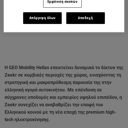
Εμφάνιση σκοπών
Απόρριψη όλων
Αποδοχή
Η GEO Mobility Hellas επεκτείνει δυναμικά το δίκτυο της
Zeekr σε κομβικές περιοχές της χώρας, ενισχύοντας τη
στρατηγική και μακροπρόθεσμη παρουσία της στην
ελληνική αγορά αυτοκινήτου. Με επένδυση σε
σύγχρονες υποδομές και εμπειρίες υψηλού επιπέδου, η
Zeekr συνεχίζει να αναβαθμίζει την επαφή του
Ελληνικού κοινού με τη νέα εποχή της premium high-
tech ηλεκτροκίνησης.