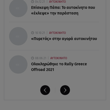
04.12.21
ΑΥΤΟΚΙΝΗΤΟ
06.08.26 , 20:16
Επίσκεψη Πάπα: Το αυτοκίνητο που
Αθηνά Οικονομάκου από την Μπόρα Μπόρα:
«έκλεψε» την παράσταση
«Έσκασε όλη η κούραση του χειμώνα»
06.08.26 , 20:04
Σαμοθράκη: Συγκλονιστική διάσωση 15χρονης
10.10.21
ΑΥΤΟΚΙΝΗΤΟ
από δύσβατο φαράγγι
«Πυρετός» στην αγορά αυτοκινήτου
08.06.21
ΑΥΤΟΚΙΝΗΤΟ
Ολοκληρώθηκε το Rally Greece
Offroad 2021