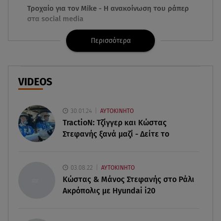
Τροχαίο για τον Mike - Η ανακοίνωση του ράπερ
στα social media
Περισσότερα
06.08.26 , 21:22
Ισραήλ - Κύπρος - Κρήτη: Το μεγαλύτερο
υποθαλάσσιο καλώδιο στον κόσμο
VIDEOS
06.08.26 , 21:07
Motor Oil: Δωρεά πυροσβεστικών οχημάτων και
εξοπλισμού στον Άγιο Βασίλειο
30.01.24
ΑΥΤΟΚΙΝΗΤΟ
TractioN: Τζίγγερ και Κώστας
Στεφανής ξανά μαζί - Δείτε το
06.08.26 , 20:49
Άκης Παυλόπουλος: Η τρυφερή εξομολόγηση
της συζύγου του, Ελένης Φωτοπούλου
03.08.22
ΑΥΤΟΚΙΝΗΤΟ
Κώστας & Μάνος Στεφανής στο Ράλι
06.08.26 , 20:25
Ακρόπολις με Hyundai i20
Πώς επικοινωνούν τα ελικόπτερα στη φωτιά και
ο ρόλος του «συνδέσμου»