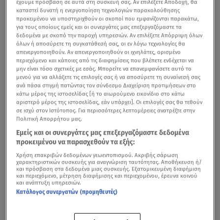
έχουμε πρόσβαση σε αυτά στη συσκευή σας. Αν επιλέξετε Αποδοχή, θα
καταστεί δυνατή η ενεργοποίηση τεχνολογιών παρακολούθησης
προκειμένου να υποστηριχθούν οι σκοποί που εμφανίζονται παρακάτω,
για τους οποίους εμείς και οι συνεργάτες μας επεξεργαζόμαστε τα
δεδομένα με σκοπό την παροχή υπηρεσιών. Αν επιλέξετε Απόρριψη όλων
όλων ή αποσύρετε τη συγκατάθεσή σας, οι εν λόγω τεχνολογίες θα
απενεργοποιηθούν. Αν απενεργοποιηθούν οι ιχνηλάτες, ορισμένο
περιεχόμενο και κάποιες από τις διαφημίσεις που βλέπετε ενδέχεται να
μην είναι τόσο σχετικές με εσάς. Μπορείτε να επανεμφανίσετε αυτό το
μενού για να αλλάξετε τις επιλογές σας ή να αποσύρετε τη συναίνεσή σας
ανά πάσα στιγμή πατώντας τον σύνδεσμο Διαχείριση προτιμήσεων στο
κάτω μέρος της ιστοσελίδας [ή το αιωρούμενο εικονίδιο στο κάτω
αριστερό μέρος της ιστοσελίδας, εάν υπάρχει]. Οι επιλογές σας θα τεθούν
σε ισχύ στον Ιστότοπος. Για περισσότερες λεπτομέρειες ανατρέξτε στην
Πολιτική Απορρήτου μας.
Εμείς και οι συνεργάτες μας επεξεργαζόμαστε δεδομένα
προκειμένου να παρασχεθούν τα εξής:
Χρήση επακριβών δεδομένων γεωεντοπισμού. Ακριβής σάρωση
χαρακτηριστικών συσκευής για αναγνώριση ταυτότητας. Αποθήκευση ή/
και πρόσβαση στα δεδομένα μιας συσκευής. Εξατομικευμένη διαφήμιση
και περιεχόμενο, μέτρηση διαφήμισης και περιεχομένου, έρευνα κοινού
και ανάπτυξη υπηρεσιών.
Κατάλογος συνεργατών (προμηθευτές)