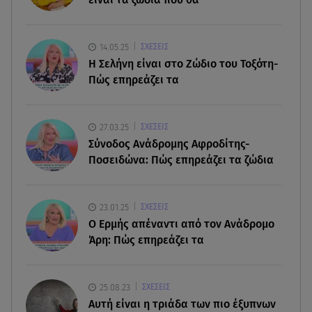
06.08.26 , 19:17
Κυψέλη: «Βιώνουμε βαθιά οδύνη» - Τι λέει η
οικογένεια της Λίζα
14.05.25
ΣΧΕΣΕΙΣ
H Σελήνη είναι στο Ζώδιο του Τοξότη-
Πώς επηρεάζει τα
06.08.26 , 19:10
Μπαντέρας: «Η καρδιακή προσβολή ήταν το
καλύτερο πράγμα που μου συνέβη»
27.03.25
ΣΧΕΣΕΙΣ
Σύνοδος Ανάδρομης Αφροδίτης-
06.08.26 , 18:49
Ποσειδώνα: Πώς επηρεάζει τα ζώδια
Συντάξεις χηρείας: Τέλος στο «ψαλίδι» μετά την
τριετία
23.01.25
ΣΧΕΣΕΙΣ
06.08.26 , 18:38
Ο Ερμής απέναντι από τον Ανάδρομο
Maxus T60 Max: Στον αγώνα κατά της φωτιάς στο
Άρη: Πώς επηρεάζει τα
Πόρτο Γερμενό
25.08.23
ΣΧΕΣΕΙΣ
Aυτή είναι η τριάδα των πιο έξυπνων