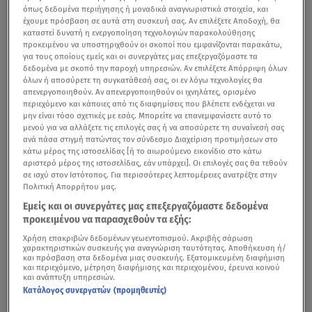
όπως δεδομένα περιήγησης ή μοναδικά αναγνωριστικά στοιχεία, και
έχουμε πρόσβαση σε αυτά στη συσκευή σας. Αν επιλέξετε Αποδοχή, θα
καταστεί δυνατή η ενεργοποίηση τεχνολογιών παρακολούθησης
προκειμένου να υποστηριχθούν οι σκοποί που εμφανίζονται παρακάτω,
για τους οποίους εμείς και οι συνεργάτες μας επεξεργαζόμαστε τα
δεδομένα με σκοπό την παροχή υπηρεσιών. Αν επιλέξετε Απόρριψη όλων
όλων ή αποσύρετε τη συγκατάθεσή σας, οι εν λόγω τεχνολογίες θα
απενεργοποιηθούν. Αν απενεργοποιηθούν οι ιχνηλάτες, ορισμένο
περιεχόμενο και κάποιες από τις διαφημίσεις που βλέπετε ενδέχεται να
μην είναι τόσο σχετικές με εσάς. Μπορείτε να επανεμφανίσετε αυτό το
μενού για να αλλάξετε τις επιλογές σας ή να αποσύρετε τη συναίνεσή σας
ανά πάσα στιγμή πατώντας τον σύνδεσμο Διαχείριση προτιμήσεων στο
κάτω μέρος της ιστοσελίδας [ή το αιωρούμενο εικονίδιο στο κάτω
αριστερό μέρος της ιστοσελίδας, εάν υπάρχει]. Οι επιλογές σας θα τεθούν
σε ισχύ στον Ιστότοπος. Για περισσότερες λεπτομέρειες ανατρέξτε στην
Πολιτική Απορρήτου μας.
Εμείς και οι συνεργάτες μας επεξεργαζόμαστε δεδομένα
προκειμένου να παρασχεθούν τα εξής:
Χρήση επακριβών δεδομένων γεωεντοπισμού. Ακριβής σάρωση
χαρακτηριστικών συσκευής για αναγνώριση ταυτότητας. Αποθήκευση ή/
και πρόσβαση στα δεδομένα μιας συσκευής. Εξατομικευμένη διαφήμιση
και περιεχόμενο, μέτρηση διαφήμισης και περιεχομένου, έρευνα κοινού
και ανάπτυξη υπηρεσιών.
Κατάλογος συνεργατών (προμηθευτές)