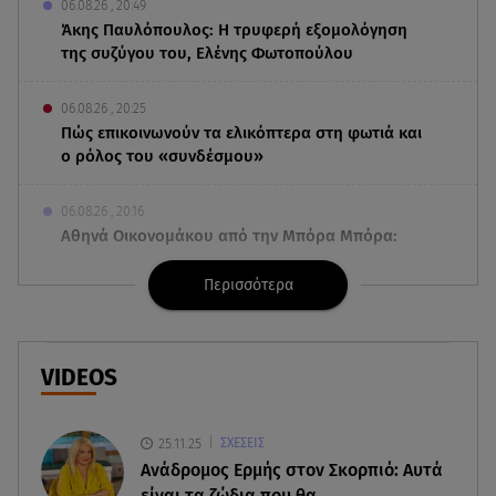
06.08.26 , 20:49
Άκης Παυλόπουλος: Η τρυφερή εξομολόγηση
της συζύγου του, Ελένης Φωτοπούλου
06.08.26 , 20:25
Πώς επικοινωνούν τα ελικόπτερα στη φωτιά και
ο ρόλος του «συνδέσμου»
06.08.26 , 20:16
Αθηνά Οικονομάκου από την Μπόρα Μπόρα:
«Έσκασε όλη η κούραση του χειμώνα»
Περισσότερα
06.08.26 , 20:04
Σαμοθράκη: Συγκλονιστική διάσωση 15χρονης
από δύσβατο φαράγγι
VIDEOS
06.08.26 , 19:44
Πότε δεν επιβάλλεται φόρος κληρονομιάς σε
25.11.25
ΣΧΕΣΕΙΣ
τραπεζικές καταθέσεις
Ανάδρομος Ερμής στον Σκορπιό: Αυτά
είναι τα ζώδια που θα