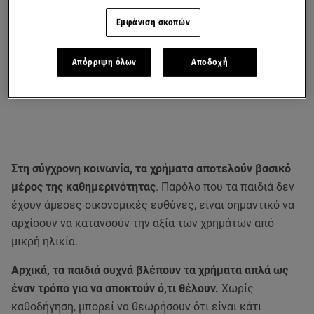
Εμφάνιση σκοπών
Απόρριψη όλων
Αποδοχή
Στη σύγχρονη κοινωνία, τα χρήματα αποτελούν βασικό
μέρος της καθημερινότητας
. Παρόλο που τα παιδιά δεν
έχουν άμεσες οικονομικές ευθύνες, είναι σημαντικό να
αρχίσουν να κατανοούν την αξία των χρημάτων από
μικρή ηλικία.
Αρχικά, τα παιδιά συχνά βλέπουν τα χρήματα απλά ως
έναν τρόπο για να αποκτούν ό,τι θέλουν.
Χωρίς
καθοδήγηση, μπορεί να θεωρήσουν ότι είναι κάτι