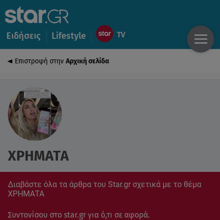
Ειδήσεις
Lifestyle
Επιστροφή στην
Αρχική σελίδα
ΧΡΗΜΑΤΑ
Διαβάστε όλα τα άρθρα του Star.gr σχετικά με το θέμα
ΧΡΗΜΑΤΑ
Συντονίσου στο star.gr για ό,τι σε αφορά.