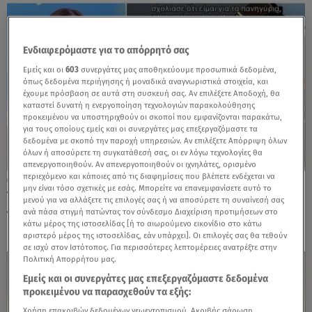
Ενδιαφερόμαστε για το απόρρητό σας
Εμείς και οι
603
συνεργάτες μας αποθηκεύουμε προσωπικά δεδομένα,
όπως δεδομένα περιήγησης ή μοναδικά αναγνωριστικά στοιχεία, και
έχουμε πρόσβαση σε αυτά στη συσκευή σας. Αν επιλέξετε Αποδοχή, θα
καταστεί δυνατή η ενεργοποίηση τεχνολογιών παρακολούθησης
προκειμένου να υποστηριχθούν οι σκοποί που εμφανίζονται παρακάτω,
για τους οποίους εμείς και οι συνεργάτες μας επεξεργαζόμαστε τα
δεδομένα με σκοπό την παροχή υπηρεσιών. Αν επιλέξετε Απόρριψη όλων
όλων ή αποσύρετε τη συγκατάθεσή σας, οι εν λόγω τεχνολογίες θα
απενεργοποιηθούν. Αν απενεργοποιηθούν οι ιχνηλάτες, ορισμένο
περιεχόμενο και κάποιες από τις διαφημίσεις που βλέπετε ενδέχεται να
30.06.26, 10:35
μην είναι τόσο σχετικές με εσάς. Μπορείτε να επανεμφανίσετε αυτό το
Τσιμτσιλή για Τούνη: «Οι πραγματικά
μενού για να αλλάξετε τις επιλογές σας ή να αποσύρετε τη συναίνεσή σας
πλούσιοι δε χρειάζεται να το φωνάζουν»
ανά πάσα στιγμή πατώντας τον σύνδεσμο Διαχείριση προτιμήσεων στο
κάτω μέρος της ιστοσελίδας [ή το αιωρούμενο εικονίδιο στο κάτω
αριστερό μέρος της ιστοσελίδας, εάν υπάρχει]. Οι επιλογές σας θα τεθούν
σε ισχύ στον Ιστότοπος. Για περισσότερες λεπτομέρειες ανατρέξτε στην
Πολιτική Απορρήτου μας.
Εμείς και οι συνεργάτες μας επεξεργαζόμαστε δεδομένα
προκειμένου να παρασχεθούν τα εξής:
Χρήση επακριβών δεδομένων γεωεντοπισμού. Ακριβής σάρωση