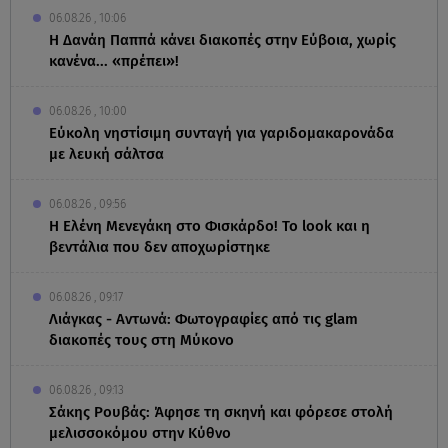
06.08.26 , 10:06
Η Δανάη Παππά κάνει διακοπές στην Εύβοια, χωρίς
κανένα... «πρέπει»!
06.08.26 , 10:00
Eύκολη νηστίσιμη συνταγή για γαριδομακαρονάδα
με λευκή σάλτσα
06.08.26 , 09:56
Η Ελένη Μενεγάκη στο Φισκάρδο! Το look και η
βεντάλια που δεν αποχωρίστηκε
06.08.26 , 09:17
Λιάγκας - Αντωνά: Φωτογραφίες από τις glam
διακοπές τους στη Μύκονο
06.08.26 , 09:13
Σάκης Ρουβάς: Άφησε τη σκηνή και φόρεσε στολή
μελισσοκόμου στην Κύθνο