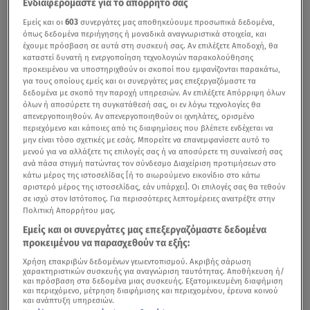
Ενδιαφερόμαστε για το απόρρητό σας
Εμείς και οι
603
συνεργάτες μας αποθηκεύουμε προσωπικά δεδομένα,
όπως δεδομένα περιήγησης ή μοναδικά αναγνωριστικά στοιχεία, και
έχουμε πρόσβαση σε αυτά στη συσκευή σας. Αν επιλέξετε Αποδοχή, θα
καταστεί δυνατή η ενεργοποίηση τεχνολογιών παρακολούθησης
προκειμένου να υποστηριχθούν οι σκοποί που εμφανίζονται παρακάτω,
για τους οποίους εμείς και οι συνεργάτες μας επεξεργαζόμαστε τα
δεδομένα με σκοπό την παροχή υπηρεσιών. Αν επιλέξετε Απόρριψη όλων
όλων ή αποσύρετε τη συγκατάθεσή σας, οι εν λόγω τεχνολογίες θα
απενεργοποιηθούν. Αν απενεργοποιηθούν οι ιχνηλάτες, ορισμένο
περιεχόμενο και κάποιες από τις διαφημίσεις που βλέπετε ενδέχεται να
μην είναι τόσο σχετικές με εσάς. Μπορείτε να επανεμφανίσετε αυτό το
μενού για να αλλάξετε τις επιλογές σας ή να αποσύρετε τη συναίνεσή σας
ανά πάσα στιγμή πατώντας τον σύνδεσμο Διαχείριση προτιμήσεων στο
κάτω μέρος της ιστοσελίδας [ή το αιωρούμενο εικονίδιο στο κάτω
αριστερό μέρος της ιστοσελίδας, εάν υπάρχει]. Οι επιλογές σας θα τεθούν
σε ισχύ στον Ιστότοπος. Για περισσότερες λεπτομέρειες ανατρέξτε στην
Πολιτική Απορρήτου μας.
Εμείς και οι συνεργάτες μας επεξεργαζόμαστε δεδομένα
προκειμένου να παρασχεθούν τα εξής:
Χρήση επακριβών δεδομένων γεωεντοπισμού. Ακριβής σάρωση
χαρακτηριστικών συσκευής για αναγνώριση ταυτότητας. Αποθήκευση ή/
και πρόσβαση στα δεδομένα μιας συσκευής. Εξατομικευμένη διαφήμιση
και περιεχόμενο, μέτρηση διαφήμισης και περιεχομένου, έρευνα κοινού
και ανάπτυξη υπηρεσιών.