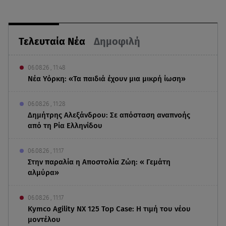
Τελευταία Νέα
Δημοφιλή
06.08.26 , 11:48
Νέα Υόρκη: «Τα παιδιά έχουν μια μικρή ίωση»
06.08.26 , 11:28
Δημήτρης Αλεξάνδρου: Σε απόσταση αναπνοής
από τη Ρία Ελληνίδου
06.08.26 , 11:17
Στην παραλία η Αποστολία Ζώη: « Γεμάτη
αλμύρα»
06.08.26 , 11:17
Kymco Agility NX 125 Τοp Case: Η τιμή του νέου
μοντέλου