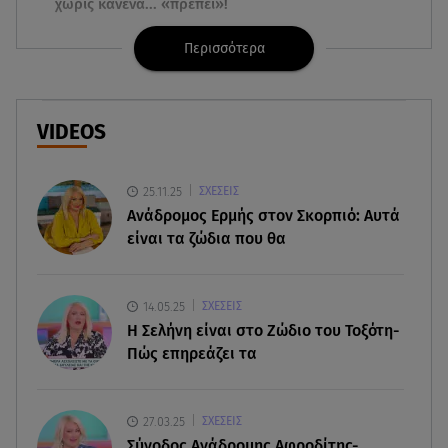
χωρίς κανένα... «πρέπει»!
Περισσότερα
06.08.26 , 10:00
Eύκολη νηστίσιμη συνταγή για
γαριδομακαρονάδα με λευκή σάλτσα
VIDEOS
06.08.26 , 09:56
Η Ελένη Μενεγάκη στο Φισκάρδο! Το look και η
βεντάλια που δεν αποχωρίστηκε
25.11.25
ΣΧΕΣΕΙΣ
Ανάδρομος Ερμής στον Σκορπιό: Αυτά
είναι τα ζώδια που θα
06.08.26 , 09:17
Λιάγκας - Αντωνά: Φωτογραφίες από τις glam
διακοπές τους στη Μύκονο
14.05.25
ΣΧΕΣΕΙΣ
H Σελήνη είναι στο Ζώδιο του Τοξότη-
06.08.26 , 09:13
Πώς επηρεάζει τα
Σάκης Ρουβάς: Άφησε τη σκηνή και φόρεσε
στολή μελισσοκόμου στην Κύθνο
27.03.25
ΣΧΕΣΕΙΣ
06.08.26 , 09:09
Σύνοδος Ανάδρομης Αφροδίτης-
Nissan Qashqai e-POWER: Ρεκόρ Guinness για