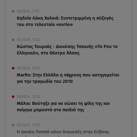
06.08.26 , 11:16
Κηδεία Λάκη Χαλκιά: Συντετριμμένη η σύζυγός
του στο τελευταίο «αντίο»
06.08.26 , 11:00
Κώστας Τουρνάς - Διονύσης Τσακνής «Το Ροκ το
Ελληνικό», στο Θέατρο Άλσος
06.08.26 , 10:52
Marfin: Στην Ελλάδα η 46χρονη που κατηγορείται
για την τραγωδία του 2010
06.08.26 , 10:33
Μάλια: Βούτηξε για να σώσει τη φίλη της και
πνίγηκε μπροστά στα παιδιά της
06.08.26 , 10:06
Η Δανάη Παππά κάνει διακοπές στην Εύβοια,