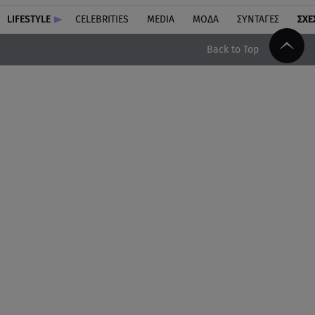
LIFESTYLE
CELEBRITIES
MEDIA
ΜΟΔΑ
ΣΥΝΤΑΓΕΣ
ΣΧΕ
Back to Top