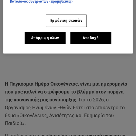
Κατάλογος συνεργατών (προμηθευτές)
Εμφάνιση σκοπών
Απόρριψη όλων
Αποδοχή
Η Παγκόσμια Ημέρα Οικογένειας, είναι μια ημερομηνία
που μας καλεί να στρέψουμε το βλέμμα στον πυρήνα
της κοινωνικής μας συνύπαρξης.
Για το 2026, ο
Οργανισμός Ηνωμένων Εθνών θέτει στο επίκεντρο το
θέμα «Οικογένειες, Ανισότητες και Ευημερία του
Παιδιού».
Η επιλογή αυτή αναδεικνύει την
επιτακτική ανάγκη να