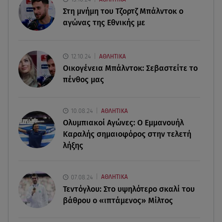
Στη μνήμη του Τζορτζ Μπάλντοκ ο
αγώνας της Εθνικής με
07.08.26 , 13:33
Καινούργιου:Πένθος για συνεργάτιδά της «Θα
μου λείπεις πάντα και για πάντα»
12.10.24
ΑΘΛΗΤΙΚΑ
Οικογένεια Μπάλντοκ: Σεβαστείτε το
07.08.26 , 13:16
πένθος μας
Γιάννης Στάνκογλου: Δείτε τον έφηβο με μακριά
μαλλιά
10.08.24
ΑΘΛΗΤΙΚΑ
07.08.26 , 13:04
Ολυμπιακοί Αγώνες: Ο Εμμανουήλ
Συνελήφθη 31χρονος για τις δολοφονίες του
Καραλής σημαιοφόρος στην τελετή
«Ζαμπόν» και του Σκαφτούρου
λήξης
07.08.26 , 12:51
Μαριαλένα Ρουμελιώτη: Δύο -υπέροχοι- μήνες
07.08.24
ΑΘΛΗΤΙΚΑ
τον γιο της
Τεντόγλου: Στο υψηλότερο σκαλί του
βάθρου ο «ιπτάμενος» Μίλτος