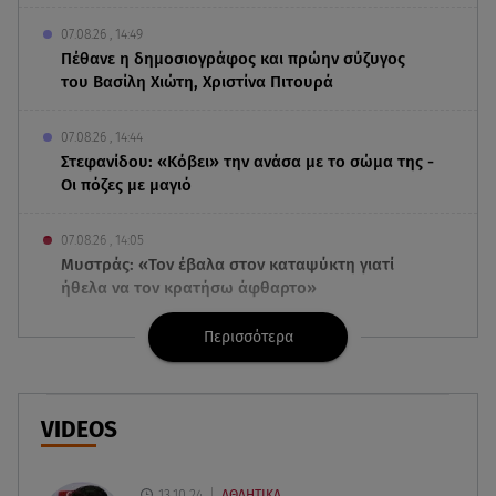
07.08.26 , 14:49
Πέθανε η δημοσιογράφος και πρώην σύζυγος
του Βασίλη Χιώτη, Χριστίνα Πιτουρά
07.08.26 , 14:44
Στεφανίδου: «Κόβει» την ανάσα με το σώμα της -
Οι πόζες με μαγιό
07.08.26 , 14:05
Μυστράς: «Τον έβαλα στον καταψύκτη γιατί
ήθελα να τον κρατήσω άφθαρτο»
Περισσότερα
07.08.26 , 14:00
K-beauty blush: Τα viral ρουζ που υπόσχονται το
πολυπόθητο κορεάτικο glow
VIDEOS
07.08.26 , 13:42
Παραλίες: Πάνω από 1.500 έλεγχοι - Στη μάχη
drones και νέες τεχνολογίες
13.10.24
ΑΘΛΗΤΙΚΑ