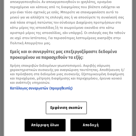
απενεργοποιηθούν. Αν απενεργοποιηθούν οι ιχνηλάτες, ορισμένο
περιεχόμενο και κάποιες από τις διαφημίσεις που βλέπετε ενδέχεται να
μην είναι τόσο σχετικές με εσάς. Μπορείτε να επανεμφανίσετε αυτό το
μενού για να αλλάξετε τις επιλογές σας ή να αποσύρετε τη συναίνεσή σας
ανά πάσα στιγμή πατώντας τον σύνδεσμο Διαχείριση προτιμήσεων στο
κάτω μέρος της ιστοσελίδας [ή το αιωρούμενο εικονίδιο στο κάτω
αριστερό μέρος της ιστοσελίδας, εάν υπάρχει]. Οι επιλογές σας θα τεθούν
σε ισχύ στον Ιστότοπος. Για περισσότερες λεπτομέρειες ανατρέξτε στην
Πολιτική Απορρήτου μας.
Εμείς και οι συνεργάτες μας επεξεργαζόμαστε δεδομένα
προκειμένου να παρασχεθούν τα εξής:
Χρήση επακριβών δεδομένων γεωεντοπισμού. Ακριβής σάρωση
χαρακτηριστικών συσκευής για αναγνώριση ταυτότητας. Αποθήκευση ή/
και πρόσβαση στα δεδομένα μιας συσκευής. Εξατομικευμένη διαφήμιση
και περιεχόμενο, μέτρηση διαφήμισης και περιεχομένου, έρευνα κοινού
και ανάπτυξη υπηρεσιών.
Κατάλογος συνεργατών (προμηθευτές)
Εμφάνιση σκοπών
Απόρριψη όλων
Αποδοχή