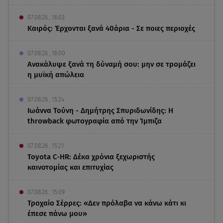
07.08.26 , 16:03
Καιρός: Έρχονται ξανά 40άρια - Σε ποιες περιοχές
07.08.26 , 16:00
Ανακάλυψε ξανά τη δύναμή σου: μην σε τρομάζει
η μυϊκή απώλεια
07.08.26 , 15:24
Ιωάννα Τούνη - Δημήτρης Σπυριδωνίδης: Η
throwback φωτογραφία από την Ίμπιζα
07.08.26 , 15:21
Toyota C-HR: Δέκα χρόνια ξεχωριστής
καινοτομίας και επιτυχίας
07.08.26 , 15:09
Τροχαίο Σέρρες: «Δεν πρόλαβα να κάνω κάτι κι
έπεσε πάνω μου»