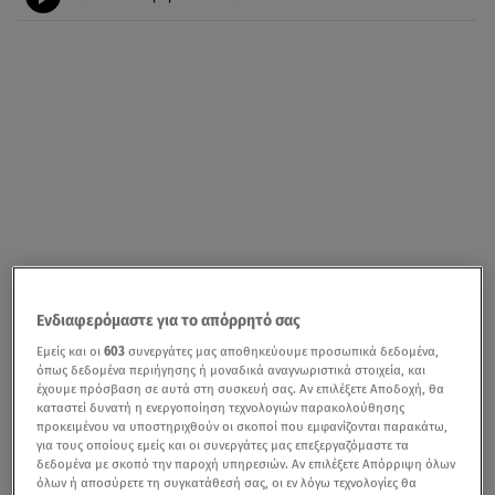
Ενδιαφερόμαστε για το απόρρητό σας
Εμείς και οι
603
συνεργάτες μας αποθηκεύουμε προσωπικά δεδομένα,
όπως δεδομένα περιήγησης ή μοναδικά αναγνωριστικά στοιχεία, και
έχουμε πρόσβαση σε αυτά στη συσκευή σας. Αν επιλέξετε Αποδοχή, θα
καταστεί δυνατή η ενεργοποίηση τεχνολογιών παρακολούθησης
προκειμένου να υποστηριχθούν οι σκοποί που εμφανίζονται παρακάτω,
για τους οποίους εμείς και οι συνεργάτες μας επεξεργαζόμαστε τα
δεδομένα με σκοπό την παροχή υπηρεσιών. Αν επιλέξετε Απόρριψη όλων
όλων ή αποσύρετε τη συγκατάθεσή σας, οι εν λόγω τεχνολογίες θα