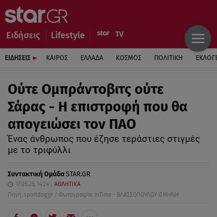
Ειδήσεις
Lifestyle
ΕΙΔΗΣΕΙΣ
ΚΑΙΡΟΣ
ΕΛΛΑΔΑ
ΚΟΣΜΟΣ
ΠΟΛΙΤΙΚΗ
ΕΚΛΟΓ
Ούτε Ομπράντοβιτς ούτε
Σάρας - Η επιστροφή που θα
απογειώσει τον ΠΑΟ
Ένας άνθρωπος που έζησε τεράστιες στιγμές
με το τριφύλλι
Συντακτική Ομάδα
STAR.GR
17.05.26, 14:24
ΑΘΛΗΤΙΚΑ
Πηγή: sportdog.gr / Φωτογραφία: InTime - ΒΛΑΣΣΟΠΟΥΛΟΥ ΙΣΜΗΝΗ