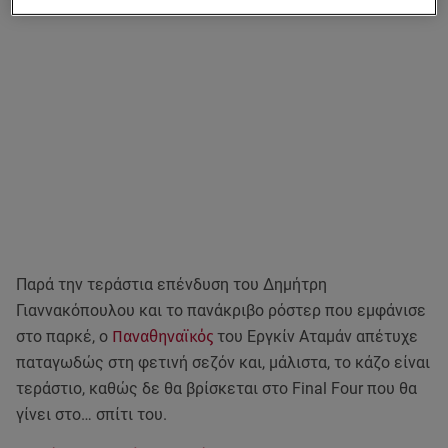
Παρά την τεράστια επένδυση του Δημήτρη
Γιαννακόπουλου και το πανάκριβο ρόστερ που εμφάνισε
στο παρκέ, ο
Παναθηναϊκός
του Εργκίν Αταμάν απέτυχε
παταγωδώς στη φετινή σεζόν και, μάλιστα, το κάζο είναι
τεράστιο, καθώς δε θα βρίσκεται στο Final Four που θα
γίνει στο… σπίτι του.