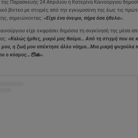
 της Παρασκευής 24 Απριλίου η Κατερίνα Καινούργιου δημοσ
ικό βίντεο με στιγμές από την εγκυμοσύνη της έως τις πρώ
της, σημειώνοντας:
«Είχα ένα όνειρο, πήρα όσα ήθελα».
αινούργιου είχε εκφράσει δημόσια τη συγκίνησή της μέσα α
ας:
«Καλώς ήρθες, μικρό μας θαύμα… Από τη στιγμή που σε 
ά μου, η ζωή μου απέκτησε άλλο νόημα…Μια μικρή ψυχούλα 
μου ο κόσμος…🥹🙏».