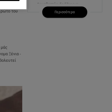
Λυκαβηττός: Σε 57χρονη
ίνας
γυναίκα ανήκει η σορός που
 πρώτο του
Περισσότερα
βρέθηκε σε σπηλιά
08.08.26 , 14:50
Κατερίνα Καινούργιου: Η Πάρος
και το cool φορμάκι της
κορούλας της!
 μάς
νομα Ξένια -
08.08.26 , 14:25
 βολευτεί
Καιρός: Σε πορτοκαλί
συναγερμό η χώρα για φωτιές
τα επόμενα 24ωρα
08.08.26 , 14:00
Summer fling: Γιατί να πεις ναι
σε έναν καλοκαιρινό έρωτα
08.08.26 , 13:59