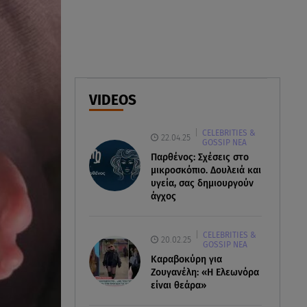
απειρία πίσω από το φονικό
τροχαίο
08.08.26 , 13:06
MG Motor Greece:
«Απογειώνεται» στο Athens
VIDEOS
Flying Week 2026
CELEBRITIES &
08.08.26 , 12:42
22.04.25
GOSSIP ΝΕΑ
Κρήτη: Η Αστυνομία διαψεύδει
Παρθένος: Σχέσεις στο
την απόπειρα ασέλγειας σε
μικροσκόπιο. Δουλειά και
ανήλικη
υγεία, σας δημιουργούν
άγχος
CELEBRITIES &
20.02.25
GOSSIP ΝΕΑ
Καραβοκύρη για
Ζουγανέλη: «Η Ελεωνόρα
είναι θεάρα»