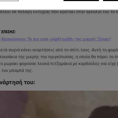
γραφία της κόρης του στο instagram. Ο σύντροφος της Κατερ
πλέει σε πελάγη ευτυχίας που κρατάει στην αγκαλιά του το
 Καινούργιου: Το πιο cute «night outfit» της μικρής Ξένιας!
ετά συχνά κάνει αναρτήσεις από το σπίτι τους. Αυτή τη φορά
τουσάκια της μικρής του πριγκίπισσας, η οποία θα πάρει το ό
Το μωράκι φορούσε λευκά πιτζαμάκια με καρδούλες και είχε
 του μπαμπά της.
ανάρτησή του: