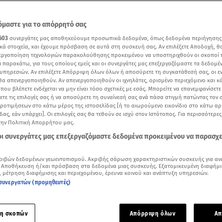
μαστε για το απόρρητό σας
603
συνεργάτες μας αποθηκεύουμε προσωπικά δεδομένα, όπως δεδομένα περιήγησης
κά στοιχεία, και έχουμε πρόσβαση σε αυτά στη συσκευή σας. Αν επιλέξετε Αποδοχή, θ
νεργοποίηση τεχνολογιών παρακολούθησης προκειμένου να υποστηριχθούν οι σκοποί
ι παρακάτω, για τους οποίους εμείς και οι συνεργάτες μας επεξεργαζόμαστε τα δεδομέ
υπηρεσιών. Αν επιλέξετε Απόρριψη όλων όλων ή αποσύρετε τη συγκατάθεσή σας, οι ε
 θα απενεργοποιηθούν. Αν απενεργοποιηθούν οι ιχνηλάτες, ορισμένο περιεχόμενο και κά
 που βλέπετε ενδέχεται να μην είναι τόσο σχετικές με εσάς. Μπορείτε να επανεμφανίσετ
ξετε τις επιλογές σας ή να αποσύρετε τη συναίνεσή σας ανά πάσα στιγμή πατώντας τον
προτιμήσεων στο κάτω μέρος της ιστοσελίδας [ή το αιωρούμενο εικονίδιο στο κάτω α
δας, εάν υπάρχει]. Οι επιλογές σας θα τεθούν σε ισχύ στον Ιστότοπος. Για περισσότερε
 τα βιντεάκια που πόσταρε η Κατερίνα Καινούργιου μέσα από το μαιευτήριο
την Πολιτική Απορρήτου μας.
 οι συνεργάτες μας επεξεργαζόμαστε δεδομένα προκειμένου να παρασχ
Δείτε περισσότερα άρθρα μας στα αποτελέσματα αναζήτησης
ριβών δεδομένων γεωεντοπισμού. Ακριβής σάρωση χαρακτηριστικών συσκευής για αν
Add star.gr on Google
 Αποθήκευση ή/και πρόσβαση στα δεδομένα μιας συσκευής. Εξατομικευμένη διαφήμι
, μέτρηση διαφήμισης και περιεχομένου, έρευνα κοινού και ανάπτυξη υπηρεσιών.
συνεργατών (προμηθευτές)
ε το άρθρο
1:05
λεπτά
η σκοπών
Απόρριψη όλων
Απ
ς Παρασκευής 15 Μαϊου, ο
Πάνος Κουτσουμπής
μοιράστηκε μί