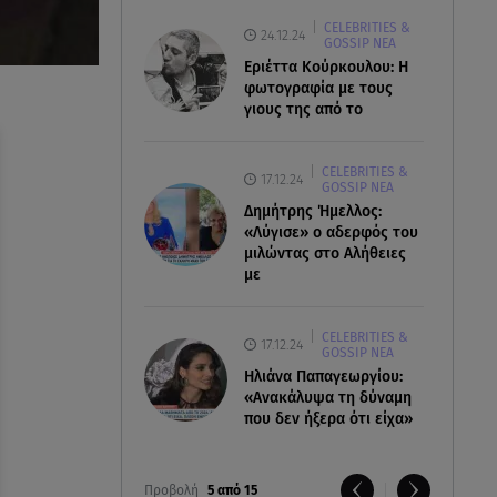
CELEBRITIES &
24.12.24
GOSSIP ΝΕΑ
Εριέττα Κούρκουλου: Η
φωτογραφία με τους
γιους της από το
CELEBRITIES &
17.12.24
GOSSIP ΝΕΑ
Δημήτρης Ήμελλος:
«Λύγισε» ο αδερφός του
μιλώντας στο Αλήθειες
με
CELEBRITIES &
17.12.24
GOSSIP ΝΕΑ
Ηλιάνα Παπαγεωργίου:
«Ανακάλυψα τη δύναμη
που δεν ήξερα ότι είχα»
Προβολή
5 από 15