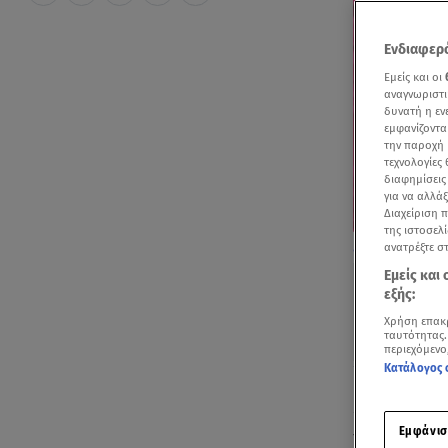
Ενδιαφερό
Εμείς και οι
αναγνωριστι
δυνατή η ε
εμφανίζοντα
την παροχή 
τεχνολογίες
διαφημίσεις
για να αλλά
Διαχείριση 
της ιστοσελί
Δείτε ένα από
ανατρέξτε σ
Εμείς και
εξής:
Χρήση επακ
ταυτότητας.
περιεχόμενο
Κατάλογος 
Ακούστ
Εμφάνισ
Το βράδυ τη