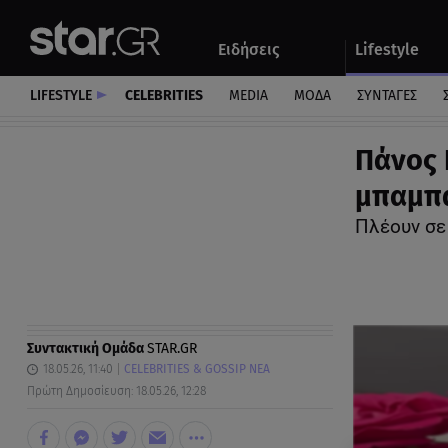
Αθλητικά
Quiz
Ειδήσεις
Lifestyle
Αυτοκίνητο
LIFESTYLE
CELEBRITIES
MEDIA
ΜΟΔΑ
ΣΥΝΤΑΓΕΣ
Πάνος 
μπαμπά
Πλέουν σε
Συντακτική Ομάδα
STAR.GR
18.05.26, 11:40
CELEBRITIES & GOSSIP ΝΕΑ
Πρώτη Δημοσίευση: 18.05.26, 12:28