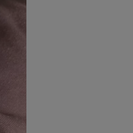
Αθηνά Οικονομάκου: Οι... hot
αναρτήσεις της με animal print
μπικίνι!
08.08.26 , 13:49
Πάνω από 56.000 επιβάτες
αναχώρησαν σήμερα από τα
λιμάνια της Αττικής
08.08.26 , 13:29
Θρίλερ στον Λυκαβηττό:
Βρέθηκε σορός σε σπηλιά -
Φωτογραφίες από το σημείο
08.08.26 , 13:11
ΑΜΜΟΣ - Η πρώτη ανάγνωση
(αναλόγιο) στο θέατρο Άβατον
08.08.26 , 13:07
Σέρρες: Απόσπαση προσοχής ή