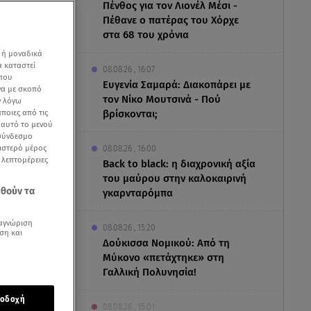
Πένθος για τον Λιονέλ Μέσι -
Πέθανε ο πατέρας του Χόρχε
στα 68 του χρόνια
 ή μοναδικά
α καταστεί
08.08.26 , 16:07
 που
Ευγενία Σαμαρά: Διακοπάρει με
να με σκοπό
τον Νίκο Μουτσινά - Πού
ν λόγω
ποιες από τις
βρίσκονται;
ε αυτό το μενού
 σύνδεσμο
ριστερό μέρος
08.08.26 , 16:00
ς λεπτομέρειες
Back to black: η διαχρονική αξία
του μαύρου στην καλοκαιρινή
εθούν τα
γκαρνταρόμπα
αγνώριση
08.08.26 , 15:20
ση και
Δούκισσα Νομικού: Από τη
Μύκονο «πετάχτηκε» στη
Γαλλική Πολυνησία!
οδοχή
α πολύ
08.08.26 , 15:01