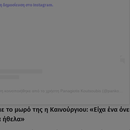
τη δημοσίευση στο Instagram.
Η δημοσίευση κοινοποιήθηκε από το χρήστη Panagiotis Koutsoubis (@pankouts)
ε το μωρό της η Καινούργιου: «Είχα ένα όνε
α ήθελα»