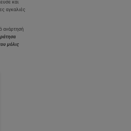
ίευσε και
τες αγκαλιές
πό ανάρτησή
κράτησα
που μόλις