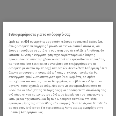
Ενδιαφερόμαστε για το απόρρητό σας
Εμείς και οι
603
συνεργάτες μας αποθηκεύουμε προσωπικά δεδομένα,
όπως δεδομένα περιήγησης ή μοναδικά αναγνωριστικά στοιχεία, και
έχουμε πρόσβαση σε αυτά στη συσκευή σας. Αν επιλέξετε Αποδοχή, θα
καταστεί δυνατή η ενεργοποίηση τεχνολογιών παρακολούθησης
προκειμένου να υποστηριχθούν οι σκοποί που εμφανίζονται παρακάτω,
για τους οποίους εμείς και οι συνεργάτες μας επεξεργαζόμαστε τα
δεδομένα με σκοπό την παροχή υπηρεσιών. Αν επιλέξετε Απόρριψη όλων
όλων ή αποσύρετε τη συγκατάθεσή σας, οι εν λόγω τεχνολογίες θα
απενεργοποιηθούν. Αν απενεργοποιηθούν οι ιχνηλάτες, ορισμένο
περιεχόμενο και κάποιες από τις διαφημίσεις που βλέπετε ενδέχεται να
μην είναι τόσο σχετικές με εσάς. Μπορείτε να επανεμφανίσετε αυτό το
μενού για να αλλάξετε τις επιλογές σας ή να αποσύρετε τη συναίνεσή σας
ανά πάσα στιγμή πατώντας τον σύνδεσμο Διαχείριση προτιμήσεων στο
κάτω μέρος της ιστοσελίδας [ή το αιωρούμενο εικονίδιο στο κάτω
αριστερό μέρος της ιστοσελίδας, εάν υπάρχει]. Οι επιλογές σας θα τεθούν
σε ισχύ στον Ιστότοπος. Για περισσότερες λεπτομέρειες ανατρέξτε στην
Πολιτική Απορρήτου μας.