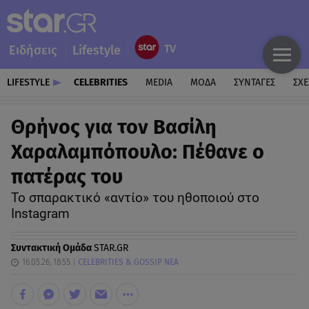
Ειδήσεις
Lifestyle
LIFESTYLE
CELEBRITIES
MEDIA
ΜΟΔΑ
ΣΥΝΤΑΓΕΣ
ΣΧΕ
Θρήνος για τον Βασίλη
Χαραλαμπόπουλο: Πέθανε ο
πατέρας του
Το σπαρακτικό «αντίο» του ηθοποιού στο
Instagram
Συντακτική Ομάδα
STAR.GR
16.05.26, 18:55
CELEBRITIES & GOSSIP ΝΕΑ