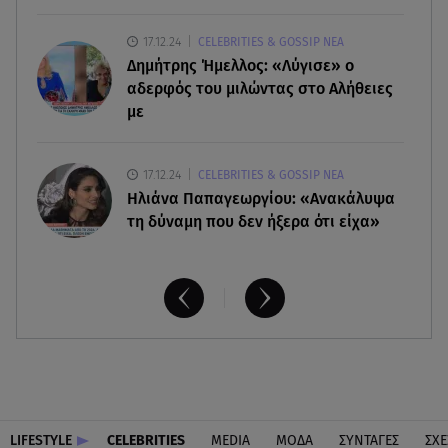
04.08.26 , 21:35
17.12.24
CELEBRITIES & GOSSIP ΝΕΑ
Πυρκαγιές: Η ερημοποίηση της περιφέρειας καίει
Δημήτρης Ήμελλος: «Λύγισε» ο
τα δάση
αδερφός του μιλώντας στο Αλήθειες
με
17.12.24
CELEBRITIES & GOSSIP ΝΕΑ
Ηλιάνα Παπαγεωργίου: «Ανακάλυψα
τη δύναμη που δεν ήξερα ότι είχα»
LIFESTYLE
CELEBRITIES
MEDIA
ΜΟΔΑ
ΣΥΝΤΑΓΕΣ
ΣΧΕ