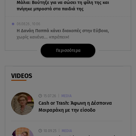
Μάλια: Βούτηξε για να σώσει τη φίλη της και
πνίγηκε μπροστά στα παιδιά της
06.08.26 , 10:06
Η Δανάη Παππά κάνει διακοπές στην Εύβοια,
χωρίς κανένα... «πρέπει»!
Περισσότερα
06.08.26 , 10:00
Eύκολη νηστίσιμη συνταγή για
γαριδομακαρονάδα με λευκή σάλτσα
VIDEOS
06.08.26 , 09:56
Η Ελένη Μενεγάκη στο Φισκάρδο! Το look και η
βεντάλια που δεν αποχωρίστηκε
15.07.26
MEDIA
Cash or Trash: Άφωνη η Δέσποινα
06.08.26 , 09:17
Μοιραράκη με την είσοδο
Λιάγκας - Αντωνά: Φωτογραφίες από τις glam
διακοπές τους στη Μύκονο
10.09.25
MEDIA