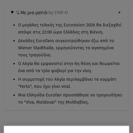
Με μια ματιά
-
by STAR AI
Ο μεγάλος τελικός της Eurovision 2026 θα διεξαχθεί
απόψε στις 22:00 ώρα Ελλάδας στη Βιέννη.
Δεκάδες Eurofans συγκεντρώθηκαν έξω από το
Wiener Stadthalle, ερμηνεύοντας τα αγαπημένα
τους τραγούδια.
Ο Akyla θα εμφανιστεί στην 6η θέση και θεωρείται
ένα από τα τρία φαβορί για την νίκη.
Η συμμετοχή του Akyla περιλαμβάνει το κομμάτι
"Ferto", που έχει γίνει viral.
Μια Ελληνίδα Eurofan προσπάθησε να τραγουδήσει
το "Viva, Moldova!" της Μολδαβίας.