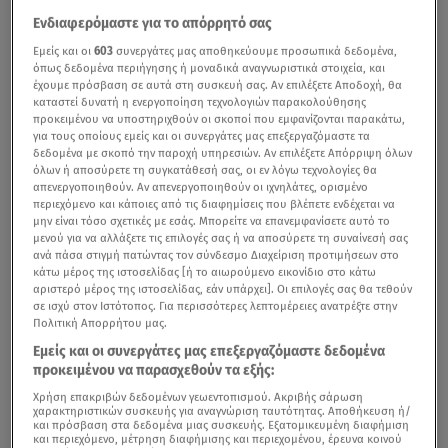
Ενδιαφερόμαστε για το απόρρητό σας
Εμείς και οι
603
συνεργάτες μας αποθηκεύουμε προσωπικά δεδομένα,
όπως δεδομένα περιήγησης ή μοναδικά αναγνωριστικά στοιχεία, και
έχουμε πρόσβαση σε αυτά στη συσκευή σας. Αν επιλέξετε Αποδοχή, θα
καταστεί δυνατή η ενεργοποίηση τεχνολογιών παρακολούθησης
προκειμένου να υποστηριχθούν οι σκοποί που εμφανίζονται παρακάτω,
για τους οποίους εμείς και οι συνεργάτες μας επεξεργαζόμαστε τα
δεδομένα με σκοπό την παροχή υπηρεσιών. Αν επιλέξετε Απόρριψη όλων
όλων ή αποσύρετε τη συγκατάθεσή σας, οι εν λόγω τεχνολογίες θα
απενεργοποιηθούν. Αν απενεργοποιηθούν οι ιχνηλάτες, ορισμένο
περιεχόμενο και κάποιες από τις διαφημίσεις που βλέπετε ενδέχεται να
μην είναι τόσο σχετικές με εσάς. Μπορείτε να επανεμφανίσετε αυτό το
μενού για να αλλάξετε τις επιλογές σας ή να αποσύρετε τη συναίνεσή σας
ανά πάσα στιγμή πατώντας τον σύνδεσμο Διαχείριση προτιμήσεων στο
κάτω μέρος της ιστοσελίδας [ή το αιωρούμενο εικονίδιο στο κάτω
αριστερό μέρος της ιστοσελίδας, εάν υπάρχει]. Οι επιλογές σας θα τεθούν
σε ισχύ στον Ιστότοπος. Για περισσότερες λεπτομέρειες ανατρέξτε στην
Πολιτική Απορρήτου μας.
Εμείς και οι συνεργάτες μας επεξεργαζόμαστε δεδομένα
προκειμένου να παρασχεθούν τα εξής:
Χρήση επακριβών δεδομένων γεωεντοπισμού. Ακριβής σάρωση
χαρακτηριστικών συσκευής για αναγνώριση ταυτότητας. Αποθήκευση ή/
και πρόσβαση στα δεδομένα μιας συσκευής. Εξατομικευμένη διαφήμιση
και περιεχόμενο, μέτρηση διαφήμισης και περιεχομένου, έρευνα κοινού