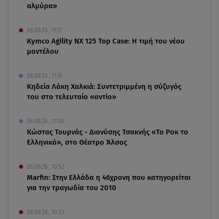
αλμύρα»
06.08.26 , 11:17
Kymco Agility NX 125 Τοp Case: Η τιμή του νέου
μοντέλου
06.08.26 , 11:16
Κηδεία Λάκη Χαλκιά: Συντετριμμένη η σύζυγός
του στο τελευταίο «αντίο»
06.08.26 , 11:00
Κώστας Τουρνάς - Διονύσης Τσακνής «Το Ροκ το
Ελληνικό», στο Θέατρο Άλσος
06.08.26 , 10:52
Marfin: Στην Ελλάδα η 46χρονη που κατηγορείται
για την τραγωδία του 2010
06.08.26 , 10:33