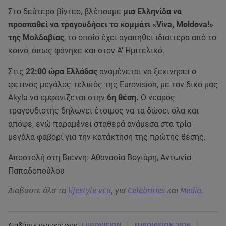
Στο δεύτερο βίντεο, βλέπουμε
μια Ελληνίδα να
προσπαθεί να τραγουδήσει το κομμάτι «Viva, Moldova!»
της Μολδαβίας
, το οποίο έχει αγαπηθεί ιδιαίτερα από το
κοινό, όπως φάνηκε και στον Α' Ημιτελικό.
Στις
22:00 ώρα Ελλάδας
αναμένεται να ξεκινήσει ο
φετινός μεγάλος τελικός της Eurovision, με τον δικό μας
Akyla να εμφανίζεται στην
6η θέση.
Ο νεαρός
τραγουδιστής δηλώνει έτοιμος να τα δώσει όλα και
απόψε, ενώ παραμένει σταθερά ανάμεσα στα τρία
μεγάλα φαβορί για την κατάκτηση της πρώτης θέσης.
Αποστολή στη Βιέννη: Αθανασία Βογιάρη, Αντωνία
Παπαδοπούλου
Διαβάστε όλα τα
lifestyle νεα
, για
Celebrities
και
Media
.
|
|
Διαβάστε περισσότερα:
EUROVISION
EUROVISION 2026