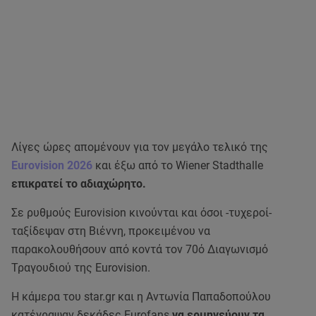
Λίγες ώρες απομένουν για τον μεγάλο τελικό της
Eurovision 2026
και έξω από το Wiener Stadthalle
επικρατεί το αδιαχώρητο.
Σε ρυθμούς Eurovision κινούνται και όσοι -τυχεροί-
ταξίδεψαν στη Βιέννη, προκειμένου να
παρακολουθήσουν από κοντά τον 70ό Διαγωνισμό
Τραγουδιού της Eurovision.
Η κάμερα του star.gr και η Αντωνία Παπαδοπούλου
κατέγραψαν δεκάδες Eurofans
να ερμηνεύουν τα