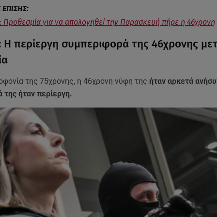
: Προθεσμία για να απολογηθεί την Παρασκευή πήρε η 46χρονη
: Η περίεργη συμπεριφορά της 46χρονης μετ
ία
οφονία της 75χρονης, η 46χρονη νύφη της
ήταν αρκετά ανήσυ
 της ήταν περίεργη.