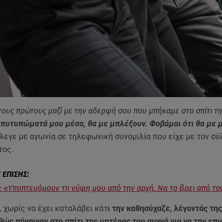
ους πρώτους μαζί με την αδερφή σου που μπήκαμε στο σπίτι τ
αποτυπώματά μου μέσα, θα με μπλέξουν. Φοβάμαι ότι θα με 
λεγε με αγωνία σε τηλεφωνική συνομιλία που είχε με τον σύ
τος.
: «Υποπτευόμουν τη νύφη μου από την αρχή. Να το βρει από το
, χωρίς να έχει καταλάβει κάτ
ι την καθησύχαζε, λέγοντάς της
θώς πήγαιναν στο σπίτι της μητέρας του συχνά για να την ε