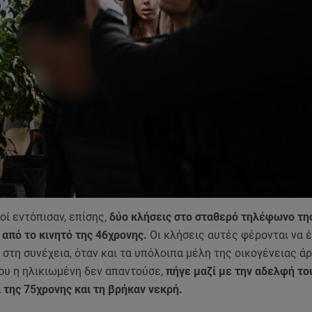
οί εντόπισαν, επίσης,
δύο κλήσεις στο σταθερό τηλέφωνο τη
από το κινητό της 46χρονης.
Οι κλήσεις αυτές φέρονται να έ
 στη συνέχεια, όταν και τα υπόλοιπα μέλη της οικογένειας άρ
ου η ηλικιωμένη δεν απαντούσε,
πήγε μαζί με την αδελφή το
ι της 75χρονης και τη βρήκαν νεκρή.