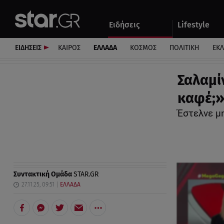
Αθλητικά
Quiz
Ειδήσεις
Lifestyle
Αυτοκίνητο
ΕΙΔΗΣΕΙΣ
ΚΑΙΡΟΣ
ΕΛΛΑΔΑ
ΚΟΣΜΟΣ
ΠΟΛΙΤΙΚΗ
ΕΚ
Σαλαμί
καφέ;»
Έστελνε μη
Συντακτική Ομάδα
STAR.GR
27.11.25, 09:51
ΕΛΛΑΔΑ