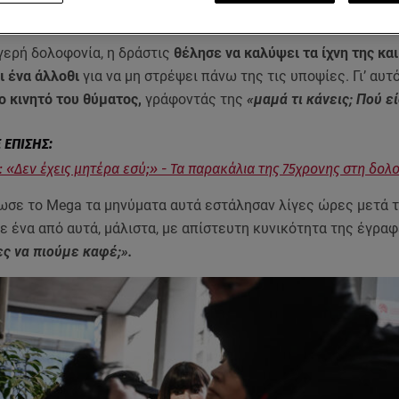
ερά της μέσα στο σπίτι της στη
Σαλαμίνα
.
γερή δολοφονία, η δράστις
θέλησε να καλύψει τα ίχνη της και
ι ένα άλλοθι
για να μη στρέψει πάνω της τις υποψίες. Γι’ αυτ
ο κινητό του θύματος,
γράφοντάς της
«μαμά τι κάνεις; Πού εί
: «Δεν έχεις μητέρα εσύ;» - Τα παρακάλια της 75χρονης στη δο
σε το Mega τα μηνύματα αυτά εστάλησαν λίγες ώρες μετά 
ε ένα από αυτά, μάλιστα, με απίστευτη κυνικότητα της έγραφ
ς να πιούμε καφέ;».