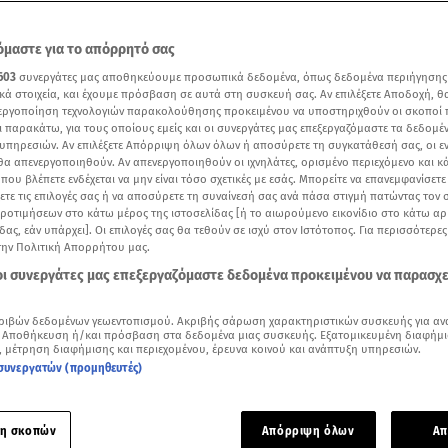
μαστε για το απόρρητό σας
603
συνεργάτες μας αποθηκεύουμε προσωπικά δεδομένα, όπως δεδομένα περιήγησης
κά στοιχεία, και έχουμε πρόσβαση σε αυτά στη συσκευή σας. Αν επιλέξετε Αποδοχή, θ
νεργοποίηση τεχνολογιών παρακολούθησης προκειμένου να υποστηριχθούν οι σκοποί
ι παρακάτω, για τους οποίους εμείς και οι συνεργάτες μας επεξεργαζόμαστε τα δεδομέ
υπηρεσιών. Αν επιλέξετε Απόρριψη όλων όλων ή αποσύρετε τη συγκατάθεσή σας, οι ε
 θα απενεργοποιηθούν. Αν απενεργοποιηθούν οι ιχνηλάτες, ορισμένο περιεχόμενο και κά
 που βλέπετε ενδέχεται να μην είναι τόσο σχετικές με εσάς. Μπορείτε να επανεμφανίσετ
ξετε τις επιλογές σας ή να αποσύρετε τη συναίνεσή σας ανά πάσα στιγμή πατώντας τον
προτιμήσεων στο κάτω μέρος της ιστοσελίδας [ή το αιωρούμενο εικονίδιο στο κάτω α
δας, εάν υπάρχει]. Οι επιλογές σας θα τεθούν σε ισχύ στον Ιστότοπος. Για περισσότερε
 προσπαθούσε να χτίσει άλλοθι για να αποπροσανατολίσει τις έρευνες - Βίντεο Me
την Πολιτική Απορρήτου μας.
 οι συνεργάτες μας επεξεργαζόμαστε δεδομένα προκειμένου να παρασχ
Δείτε περισσότερα άρθρα μας στα αποτελέσματα αναζήτησης
ριβών δεδομένων γεωεντοπισμού. Ακριβής σάρωση χαρακτηριστικών συσκευής για αν
Add star.gr on Google
 Αποθήκευση ή/και πρόσβαση στα δεδομένα μιας συσκευής. Εξατομικευμένη διαφήμι
, μέτρηση διαφήμισης και περιεχομένου, έρευνα κοινού και ανάπτυξη υπηρεσιών.
συνεργατών (προμηθευτές)
ε το άρθρο
6:02
λεπτά
η σκοπών
Απόρριψη όλων
Απ
κλημα
προσπάθησε να οργανώσει η 46χρονη, η οποία
δολοφό