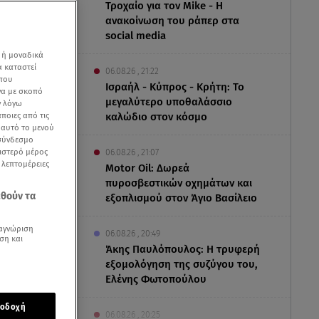
Τροχαίο για τον Mike - Η
ανακοίνωση του ράπερ στα
social media
 ή μοναδικά
α καταστεί
06.08.26 , 21:22
 που
Ισραήλ - Κύπρος - Κρήτη: Το
να με σκοπό
μεγαλύτερο υποθαλάσσιο
ν λόγω
ποιες από τις
καλώδιο στον κόσμο
ε αυτό το μενού
 σύνδεσμο
ριστερό μέρος
06.08.26 , 21:07
ς λεπτομέρειες
Motor Oil: Δωρεά
ga
πυροσβεστικών οχημάτων και
εθούν τα
εξοπλισμού στον Άγιο Βασίλειο
αγνώριση
06.08.26 , 20:49
ση και
Άκης Παυλόπουλος: Η τρυφερή
εξομολόγηση της συζύγου του,
Ελένης Φωτοπούλου
οδοχή
νησε
την
06.08.26 , 20:25