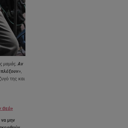
ης μαμάς.
Αν
μπλέξουν
»
,
ζυγό της και
ν Θεό»
 να μην
πισκεφθούν