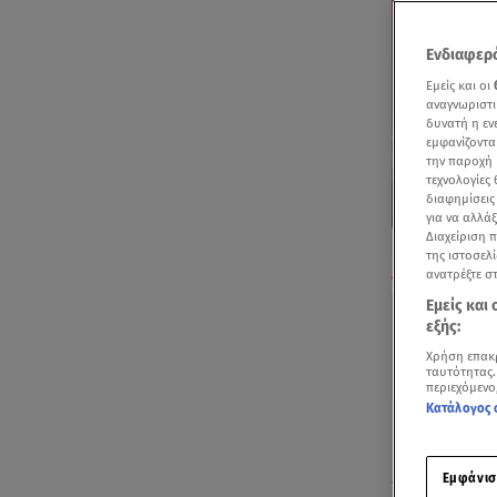
Ενδιαφερό
Εμείς και οι
αναγνωριστι
δυνατή η ε
εμφανίζοντα
την παροχή 
τεχνολογίες
διαφημίσεις
για να αλλά
Διαχείριση 
της ιστοσελί
Πώς η 46χρονη
ανατρέξτε σ
Εμείς και
εξής:
Χρήση επακ
ταυτότητας.
περιεχόμενο
Κατάλογος 
Ακούστ
Εμφάνισ
Το τέλειο
έγ