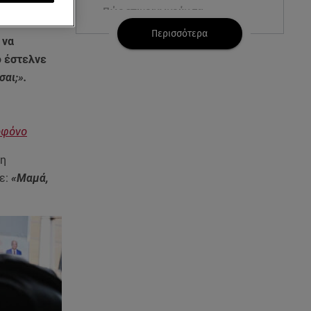
Πώς επικοινωνούν τα
ελικόπτερα στη φωτιά και ο
Περισσότερα
ρόλος του «συνδέσμου»
 να
ό
έστελνε
06.08.26 , 20:16
σαι;».
Αθηνά Οικονομάκου από την
Μπόρα Μπόρα: «Έσκασε όλη η
κούραση του χειμώνα»
λοφόνο
06.08.26 , 20:04
τη
Σαμοθράκη: Συγκλονιστική
ε:
«Μαμά,
διάσωση 15χρονης από
δύσβατο φαράγγι
06.08.26 , 19:44
Πότε δεν επιβάλλεται φόρος
κληρονομιάς σε τραπεζικές
καταθέσεις