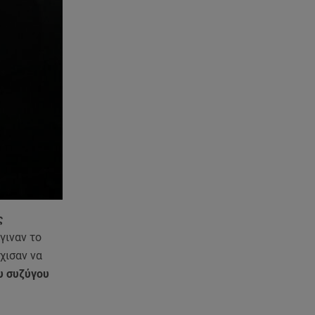
06.08.26 , 19:17
Κυψέλη: «Βιώνουμε βαθιά
οδύνη» - Τι λέει η οικογένεια της
Λίζα
06.08.26 , 19:10
Μπαντέρας: «Η καρδιακή
προσβολή ήταν το καλύτερο
πράγμα που μου συνέβη»
06.08.26 , 18:49
Συντάξεις χηρείας: Τέλος στο
«ψαλίδι» μετά την τριετία
ς
06.08.26 , 18:38
γιναν το
Maxus T60 Max: Στον αγώνα
χισαν να
κατά της φωτιάς στο Πόρτο
Γερμενό
υ συζύγου
06.08.26 , 18:35