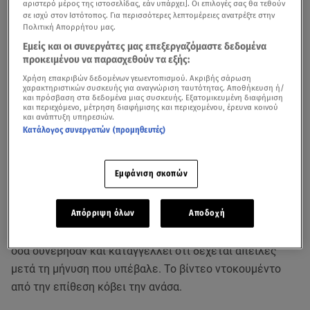
αριστερό μέρος της ιστοσελίδας, εάν υπάρχει]. Οι επιλογές σας θα τεθούν
σε ισχύ στον Ιστότοπος. Για περισσότερες λεπτομέρειες ανατρέξτε στην
Πολιτική Απορρήτου μας.
Εμείς και οι συνεργάτες μας επεξεργαζόμαστε δεδομένα
προκειμένου να παρασχεθούν τα εξής:
Χρήση επακριβών δεδομένων γεωεντοπισμού. Ακριβής σάρωση
χαρακτηριστικών συσκευής για αναγνώριση ταυτότητας. Αποθήκευση ή/
και πρόσβαση στα δεδομένα μιας συσκευής. Εξατομικευμένη διαφήμιση
και περιεχόμενο, μέτρηση διαφήμισης και περιεχομένου, έρευνα κοινού
και ανάπτυξη υπηρεσιών.
Κατάλογος συνεργατών (προμηθευτές)
Εμφάνιση σκοπών
Μία παρατήρηση ήταν αρκετή για να ξεκινήσει ο άγριος
ξυλοδαρμός μιας παρέας ανδρών έξω από κάβα στο
Απόρριψη όλων
Αποδοχή
Κερατσίνι
.
Ένα από τα θύματα περιγράφει στο STAR όλα
όσα συνέβησαν και καταγγέλλει ότι δέχεται απειλές
μετά τη μήνυση που υπέβαλε. Το βίντεο ντοκουμέντο
από την επίθεση κόβει την ανάσα.