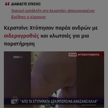
Τραγική κατάληξη στο Κερατσίνι: Απαγχονισμένος
βρέθηκε ο 43χρονος
Κερατσίνι: Χτύπησαν παρέα ανδρών με
σιδερογροθιές
και κλωτσιές για μια
παρατήρηση