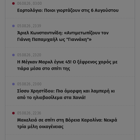
06.08.26 , 03:00
Εορτολόγιο: Ποιοι γιορτάζουν στις 6 Αυγούστου
05.08.26 , 23:39
Άριελ Κωνσταντινίδη: «Αντιμετωπίζουν τον
Γιάννη Παπαμιχαήλ ως "Γιαννάκη"»
05.08.26 , 23:20
Η Μέγκαν Μαρκλ έγινε 45! Ο ξέφρενος χορός με
τιάρα μέσα στο σπίτι της
05.08.26 , 23:00
Σίσσυ Χρηστίδου: Πιο όμορφη και λαμπερή κι
από το ηλιοβασίλεμα στα Χανιά!
05.08.26 , 22:36
Μακελειό σε σπίτι στη Βόρεια Καρολίνα: Νεκρά
τρία μέλη οικογένειας