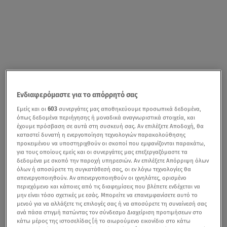
Ενδιαφερόμαστε για το απόρρητό σας
Εμείς και οι
603
συνεργάτες μας αποθηκεύουμε προσωπικά δεδομένα,
όπως δεδομένα περιήγησης ή μοναδικά αναγνωριστικά στοιχεία, και
έχουμε πρόσβαση σε αυτά στη συσκευή σας. Αν επιλέξετε Αποδοχή, θα
καταστεί δυνατή η ενεργοποίηση τεχνολογιών παρακολούθησης
προκειμένου να υποστηριχθούν οι σκοποί που εμφανίζονται παρακάτω,
για τους οποίους εμείς και οι συνεργάτες μας επεξεργαζόμαστε τα
δεδομένα με σκοπό την παροχή υπηρεσιών. Αν επιλέξετε Απόρριψη όλων
όλων ή αποσύρετε τη συγκατάθεσή σας, οι εν λόγω τεχνολογίες θα
απενεργοποιηθούν. Αν απενεργοποιηθούν οι ιχνηλάτες, ορισμένο
περιεχόμενο και κάποιες από τις διαφημίσεις που βλέπετε ενδέχεται να
μην είναι τόσο σχετικές με εσάς. Μπορείτε να επανεμφανίσετε αυτό το
μενού για να αλλάξετε τις επιλογές σας ή να αποσύρετε τη συναίνεσή σας
ανά πάσα στιγμή πατώντας τον σύνδεσμο Διαχείριση προτιμήσεων στο
κάτω μέρος της ιστοσελίδας [ή το αιωρούμενο εικονίδιο στο κάτω