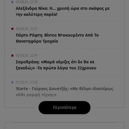
05.08.26 , 22:35
Αλεξάνδρα Νίκα: Η... χρυσή ώρα στο σκάφος με
την καλύτερη παρέα!
05.08.26 , 22:27
Πόρτο Ράφτη: Bίντεο Ντοκουμέντο Από Το
Θανατηφόρο Τροχαίο
05.08.26 , 22:19
Σαμοθράκη: «Μαμά νόμιζες ότι δε θα σε
ξαναδώ;» -Τα πρώτα λόγια του 22χρονου
05.08.26 , 21:48
Starte - Γιώργος Δουατζής: «Με θέλγει ιδιαιτέρως
κάθε μορφή τέχνης»
Περισσότερα
05.08.26 , 21:41
«Στην κόψη του ξυραφιού» οι συνομιλίες ΗΠΑ –
Ιράν