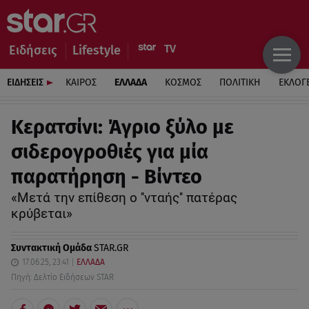
Ειδήσεις
Lifestyle
ΕΙΔΗΣΕΙΣ
ΚΑΙΡΟΣ
ΕΛΛΑΔΑ
ΚΟΣΜΟΣ
ΠΟΛΙΤΙΚΗ
ΕΚΛΟΓ
Κερατσίνι: Άγριο ξύλο με
σιδερογροθιές για μία
παρατήρηση - Βίντεο
«Μετά την επίθεση ο ''νταής'' πατέρας
κρύβεται»
Συντακτική Ομάδα
STAR.GR
17.06.25, 23:41
ΕΛΛΑΔΑ
Πηγή: Δελτίο Ειδήσεων STAR