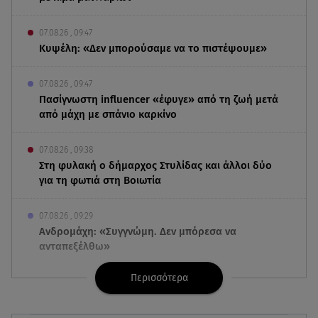
07.08.26 , 09:47
Κυψέλη: «Δεν μπορούσαμε να το πιστέψουμε»
07.08.26 , 09:47
Πασίγνωστη influencer «έφυγε» από τη ζωή μετά
από μάχη με σπάνιο καρκίνο
07.08.26 , 09:38
Στη φυλακή ο δήμαρχος Στυλίδας και άλλοι δύο
για τη φωτιά στη Βοιωτία
07.08.26 , 09:29
Ανδρομάχη: «Συγγνώμη. Δεν μπόρεσα να
ανταπεξέλθω»
Περισσότερα
07.08.26 , 09:23
Γουδή: Γυναίκα έπεσε από τον 5ο όροφο
πολυκατοικίας