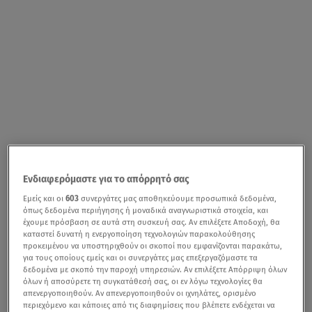
Ενδιαφερόμαστε για το απόρρητό σας
Εμείς και οι
603
συνεργάτες μας αποθηκεύουμε προσωπικά δεδομένα,
όπως δεδομένα περιήγησης ή μοναδικά αναγνωριστικά στοιχεία, και
έχουμε πρόσβαση σε αυτά στη συσκευή σας. Αν επιλέξετε Αποδοχή, θα
καταστεί δυνατή η ενεργοποίηση τεχνολογιών παρακολούθησης
προκειμένου να υποστηριχθούν οι σκοποί που εμφανίζονται παρακάτω,
για τους οποίους εμείς και οι συνεργάτες μας επεξεργαζόμαστε τα
δεδομένα με σκοπό την παροχή υπηρεσιών. Αν επιλέξετε Απόρριψη όλων
όλων ή αποσύρετε τη συγκατάθεσή σας, οι εν λόγω τεχνολογίες θα
απενεργοποιηθούν. Αν απενεργοποιηθούν οι ιχνηλάτες, ορισμένο
περιεχόμενο και κάποιες από τις διαφημίσεις που βλέπετε ενδέχεται να