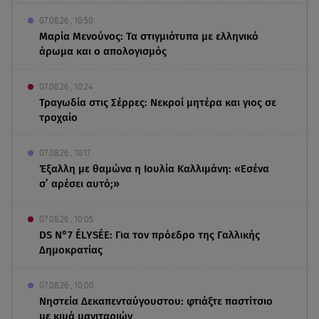
07.08.26 , 10:50
Μαρία Μενούνος: Τα στιγμιότυπα με ελληνικό
άρωμα και ο απολογισμός
07.08.26 , 10:24
Τραγωδία στις Σέρρες: Νεκροί μητέρα και γιος σε
τροχαίο
07.08.26 , 10:17
Έξαλλη με θαμώνα η Ιουλία Καλλιμάνη: «Εσένα
σ’ αρέσει αυτό;»
07.08.26 , 10:05
DS N°7 ÉLYSÉE: Για τον πρόεδρο της Γαλλικής
Δημοκρατίας
07.08.26 , 10:00
Νηστεία Δεκαπενταύγουστου: φτιάξτε παστίτσιο
με κιμά μανιταριών