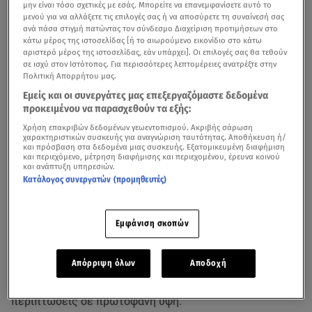
μην είναι τόσο σχετικές με εσάς. Μπορείτε να επανεμφανίσετε αυτό το
μενού για να αλλάξετε τις επιλογές σας ή να αποσύρετε τη συναίνεσή σας
ανά πάσα στιγμή πατώντας τον σύνδεσμο Διαχείριση προτιμήσεων στο
κάτω μέρος της ιστοσελίδας [ή το αιωρούμενο εικονίδιο στο κάτω
αριστερό μέρος της ιστοσελίδας, εάν υπάρχει]. Οι επιλογές σας θα τεθούν
σε ισχύ στον Ιστότοπος. Για περισσότερες λεπτομέρειες ανατρέξτε στην
Πολιτική Απορρήτου μας.
Εμείς και οι συνεργάτες μας επεξεργαζόμαστε δεδομένα
προκειμένου να παρασχεθούν τα εξής:
Χρήση επακριβών δεδομένων γεωεντοπισμού. Ακριβής σάρωση
χαρακτηριστικών συσκευής για αναγνώριση ταυτότητας. Αποθήκευση ή/
και πρόσβαση στα δεδομένα μιας συσκευής. Εξατομικευμένη διαφήμιση
και περιεχόμενο, μέτρηση διαφήμισης και περιεχομένου, έρευνα κοινού
Ανάσα δροσιάς αναζητούν σήμερα, Κυριακή, οι κάτοικοι
και ανάπτυξη υπηρεσιών.
Κατάλογος συνεργατών (προμηθευτές)
της
Αττικής
που έχουν παραμείνει για το
τριήμερο
του
Αγίου Πνεύματος
και έχουν σπεύσει να δροσιστούν σε
κάποια από τις πολλές
παραλίες
στο λεκανοπέδιο.
Εμφάνιση σκοπών
Ωστόσο η… έ
ξοδος στις παραλίες αποδεικνύεται
Απόρριψη όλων
Αποδοχή
εξαιρετικά κοστοβόρα,
με τις τιμές για την είσοδο στις
οργανωμένες πλαζ να κυμαίνεται σε κάποιες
περιπτώσεις σε πρωτοφανή ύψη.