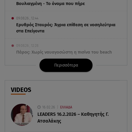
Βουλιαγμένη - Το όνομα που πήρε
09.08.26 , 12:44
Ερυθρός Σταυρός: Άγρια επίθεση σε νοσηλεύτρια
στα Επείγοντα
09.08.26 , 12:28
Πάρος: Χωρίς ναυαγοσώστη η πισίνα του beach
bar όπου πνίγηκε ο 4χρονος
Περισσότερα
09.08.26 , 12:20
Hyundai και Healthy Seas: Καθάρισαν 36 τόνους
θαλάσσια απορρίμματα
VIDEOS
09.08.26 , 12:13
Οι ερωτικές προβλέψεις για την εβδομάδα
16.02.26
ΕΛΛΑΔΑ
10/08/2026 - 16/08/2026
LEADERS 16.2.2026 – Καθηγητής Γ.
Ατσαλάκης
09.08.26 , 12:00