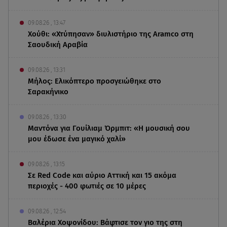
09.08.26 , 13:47
Χούθι: «Χτύπησαν» διυλιστήριο της Aramco στη
Σαουδική Αραβία
09.08.26 , 13:31
Μήλος: Ελικόπτερο προσγειώθηκε στο
Σαρακήνικο
09.08.26 , 13:30
Μαντόνα για Γουίλιαμ Όρμπιτ: «Η μουσική σου
μου έδωσε ένα μαγικό χαλί»
09.08.26 , 13:15
Σε Red Code και αύριο Αττική και 15 ακόμα
περιοχές - 400 φωτιές σε 10 μέρες
09.08.26 , 12:54
Βαλέρια Χοψονίδου: Βάφτισε τον γιο της στη