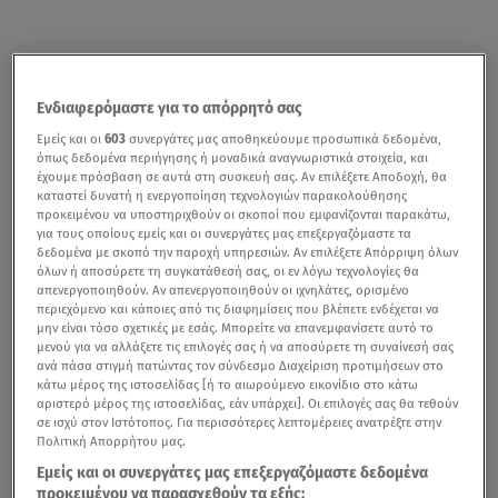
Ενδιαφερόμαστε για το απόρρητό σας
Εμείς και οι
603
συνεργάτες μας αποθηκεύουμε προσωπικά δεδομένα,
όπως δεδομένα περιήγησης ή μοναδικά αναγνωριστικά στοιχεία, και
έχουμε πρόσβαση σε αυτά στη συσκευή σας. Αν επιλέξετε Αποδοχή, θα
καταστεί δυνατή η ενεργοποίηση τεχνολογιών παρακολούθησης
προκειμένου να υποστηριχθούν οι σκοποί που εμφανίζονται παρακάτω,
για τους οποίους εμείς και οι συνεργάτες μας επεξεργαζόμαστε τα
δεδομένα με σκοπό την παροχή υπηρεσιών. Αν επιλέξετε Απόρριψη όλων
όλων ή αποσύρετε τη συγκατάθεσή σας, οι εν λόγω τεχνολογίες θα
απενεργοποιηθούν. Αν απενεργοποιηθούν οι ιχνηλάτες, ορισμένο
περιεχόμενο και κάποιες από τις διαφημίσεις που βλέπετε ενδέχεται να
μην είναι τόσο σχετικές με εσάς. Μπορείτε να επανεμφανίσετε αυτό το
μενού για να αλλάξετε τις επιλογές σας ή να αποσύρετε τη συναίνεσή σας
ανά πάσα στιγμή πατώντας τον σύνδεσμο Διαχείριση προτιμήσεων στο
κάτω μέρος της ιστοσελίδας [ή το αιωρούμενο εικονίδιο στο κάτω
αριστερό μέρος της ιστοσελίδας, εάν υπάρχει]. Οι επιλογές σας θα τεθούν
σε ισχύ στον Ιστότοπος. Για περισσότερες λεπτομέρειες ανατρέξτε στην
Πολιτική Απορρήτου μας.
Εμείς και οι συνεργάτες μας επεξεργαζόμαστε δεδομένα
προκειμένου να παρασχεθούν τα εξής: