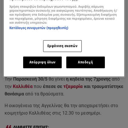
Χρήση επακριβών δεδομένων γεωεντοπισμού. Ακριβής σάρωση
χαρακτηριστικών συσκευής για αναγνώριση ταυτότητας. Αποθήκευση ή/
και πρόσβαση στα δεδομένα μιας συσκευής. Εξατομικευμένη διαφήμιση
και περιεχόμενο, μέτρηση διαφήμισης και περιεχομένου, έρευνα κοινού
και ανάπτυξη υπηρεσιών.
Κατάλογος συνεργατών (προμηθευτές)
Εμφάνιση σκοπών
Απόρριψη όλων
Αποδοχή
Την
Παρασκευή 30/5
θα γίνει
η κηδεία της 7χρονης
από
την
Καλλιθέα
που
έπεσε σε
τζαμαρία
και τραυματίστηκε
θανάσιμα
από τα θραύσματα.
Η οικογένεια της Αγγελίνας θα την αποχαιρετήσει στο
κοιμητήριο Καλλιθέας στις 12.30 το μεσημέρι.