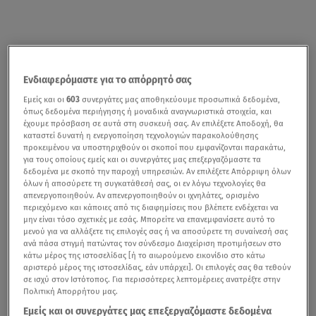
Ενδιαφερόμαστε για το απόρρητό σας
Εμείς και οι
603
συνεργάτες μας αποθηκεύουμε προσωπικά δεδομένα,
To «μίνι
καλοκαίρι
» φαίνεται να τελειώνει από σήμερα,
όπως δεδομένα περιήγησης ή μοναδικά αναγνωριστικά στοιχεία, και
έχουμε πρόσβαση σε αυτά στη συσκευή σας. Αν επιλέξετε Αποδοχή, θα
Σάββατο, με τον
καιρό
να αλλάζει εντελώς, καθώς
καταστεί δυνατή η ενεργοποίηση τεχνολογιών παρακολούθησης
προκειμένου να υποστηριχθούν οι σκοποί που εμφανίζονται παρακάτω,
αναμένονται βροχές, καταιγίδες και πτώση της
για τους οποίους εμείς και οι συνεργάτες μας επεξεργαζόμαστε τα
θερμοκρασίας.
δεδομένα με σκοπό την παροχή υπηρεσιών. Αν επιλέξετε Απόρριψη όλων
όλων ή αποσύρετε τη συγκατάθεσή σας, οι εν λόγω τεχνολογίες θα
Δείτε καθημερινά την πρόγνωση του καιρού από το Star,
απενεργοποιηθούν. Αν απενεργοποιηθούν οι ιχνηλάτες, ορισμένο
περιεχόμενο και κάποιες από τις διαφημίσεις που βλέπετε ενδέχεται να
σύμφωνα με την Εθνική Μετεωρολογική Υπηρεσία (ΕΜΥ)
μην είναι τόσο σχετικές με εσάς. Μπορείτε να επανεμφανίσετε αυτό το
μενού για να αλλάξετε τις επιλογές σας ή να αποσύρετε τη συναίνεσή σας
Συγκεκριμένα, σύμφωνα με την ΕΜΥ,
η θερμοκρασία θα
ανά πάσα στιγμή πατώντας τον σύνδεσμο Διαχείριση προτιμήσεων στο
κάτω μέρος της ιστοσελίδας [ή το αιωρούμενο εικονίδιο στο κάτω
βρίσκεται σε πτώση, λόγω του πολικού αεροχείμαρρου
αριστερό μέρος της ιστοσελίδας, εάν υπάρχει]. Οι επιλογές σας θα τεθούν
που θα επηρεάσει τη χώρα. Μόνο στα νότια της χώρας
σε ισχύ στον Ιστότοπος. Για περισσότερες λεπτομέρειες ανατρέξτε στην
Πολιτική Απορρήτου μας.
θα διατηρηθεί σε υψηλά για την εποχή επίπεδα
, ενώ
Εμείς και οι συνεργάτες μας επεξεργαζόμαστε δεδομένα