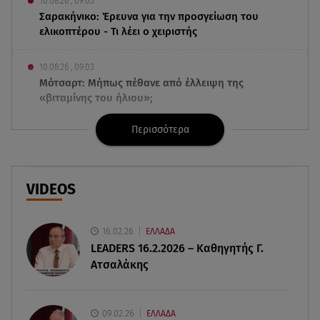
10.08.26 , 09:05
Σαρακήνικο: Έρευνα για την προσγείωση του
ελικοπτέρου - Τι λέει ο χειριστής
10.08.26 , 09:03
Μότσαρτ: Μήπως πέθανε από έλλειψη της
«βιταμίνης του ήλιου»;
Περισσότερα
10.08.26 , 09:00
Ford Mustang GTD: Οδηγεί ο θρύλος Carlos Sainz
Sr.
VIDEOS
10.08.26 , 08:49
Τούνη: Αυτός είναι ο εξωτικός προορισμός που
επέλεξε για τα γενέθλιά της
16.02.26
ΕΛΛΑΔΑ
LEADERS 16.2.2026 – Καθηγητής Γ.
Ατσαλάκης
10.08.26 , 08:41
Μαρία Μενούνος: «Η Ελλάδα έχει γίνει μέρος της
θεραπείας μου»
09.02.26
ΕΛΛΑΔΑ