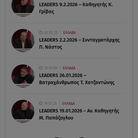
LEADERS 9.2.2026 – Καθηγητής Κ.
10.08.26 , 08:33
Γρίβας
Ναταλία Γερμανού: Ποζάρει με μαύρο μπικίνι στις
καλοκαιρινές της διακοπές
02.02.26
ΕΛΛΑΔΑ
10.08.26 , 07:58
LEADERS 2.2.2026 – Συνταγματάρχης
Ο καιρός Hot Dry Windy θέτει σε Red Code τη
Π. Νάστος
χώρα - Άνεμοι 9 μποφόρ και 39◦C
10.08.26 , 03:00
26.01.26
ΕΛΛΑΔΑ
Εορτολόγιο: Ποιοι γιορτάζουν στις 10 Αυγούστου
LEADERS 26.01.2026 –
Βατραχάνθρωπος Τ. Χατζαντώνης
19.01.26
ΕΛΛΑΔΑ
LEADERS 19.01.2026 – Αν. Καθηγητής
Μ. Παπάζογλου