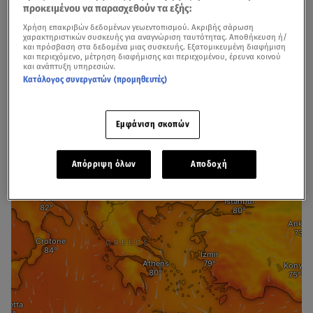
αναμένονται και βροχές.
προκειμένου να παρασχεθούν τα εξής:
Χρήση επακριβών δεδομένων γεωεντοπισμού. Ακριβής σάρωση
Στη
Μακεδονία και τη Θράκη νεφώσεις παροδικά
χαρακτηριστικών συσκευής για αναγνώριση ταυτότητας. Αποθήκευση ή/
αυξημένες με τοπικές βροχές και σποραδικές
και πρόσβαση στα δεδομένα μιας συσκευής. Εξατομικευμένη διαφήμιση
και περιεχόμενο, μέτρηση διαφήμισης και περιεχομένου, έρευνα κοινού
καταιγίδες.
Τα φαινόμενα πιθανόν κατά τόπους μέχρι το
και ανάπτυξη υπηρεσιών.
Κατάλογος συνεργατών (προμηθευτές)
μεσημέρι στα ανατολικότερα τμήματα να είναι ισχυρά.
Εμφάνιση σκοπών
Απόρριψη όλων
Αποδοχή