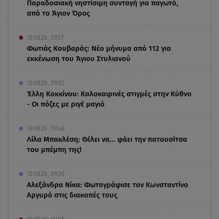
Παραδοσιακή νηστίσιμη συνταγή για παγωτό,
από το Άγιον Όρος
10.08.26 , 09:57
Φωτιάς Κουβαράς: Νέο μήνυμα από 112 για
εκκένωση του Άγιου Στυλιανού
10.08.26 , 09:52
Έλλη Κοκκίνου: Καλοκαιρινές στιγμές στην Κύθνο
- Οι πόζες με ριγέ μαγιό
10.08.26 , 09:46
Λίλα Μπακλέση: Θέλει να... φάει την πατουσίτσα
του μπέμπη της!
10.08.26 , 09:20
Αλεξάνδρα Νίκα: Φωτογράφισε τον Κωνσταντίνο
Αργυρό στις διακοπές τους