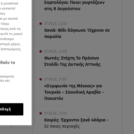
Εορτολόγιο: Ποιοι γιορτάζουν
 ή μοναδικά
στις 8 Αυγούστου
α καταστεί
 που
να με σκοπό
07.08.26 , 22:40
ν λόγω
ποιες από τις
Χανιά: Φίδι δάγκωσε 13χρονο σε
ε αυτό το μενού
παραλία
 σύνδεσμο
ριστερό μέρος
ς λεπτομέρειες
07.08.26 , 22:05
Φωτιές: Στάχτη Το Πράσινο
εθούν τα
Στολίδι Της Δυτικής Αττικής
αγνώριση
07.08.26 , 21:50
ση και
«Συμφωνία της Μέκκας» για
Τουρκία – Σαουδική Αραβία -
Πακιστάν
οδοχή
07.08.26 , 21:50
χε βρει
Καιρός: Έρχονται ξανά 40άρια -
ματική
Σε ποιες περιοχές