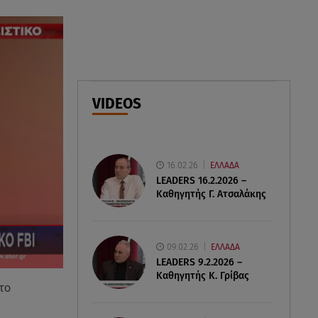
Φωτιά στο Στεφάνι Κορίνθου:
Μήνυμα από το 112 -
Σηκώθηκαν εναέρια μέσα
07.08.26 , 18:34
Έξοδος Αυγούστου: Στο 100% η
VIDEOS
πληρότητα για Κυκλάδες
16.02.26
ΕΛΛΑΔΑ
LEADERS 16.2.2026 –
Καθηγητής Γ. Ατσαλάκης
09.02.26
ΕΛΛΑΔΑ
LEADERS 9.2.2026 –
Καθηγητής Κ. Γρίβας
το