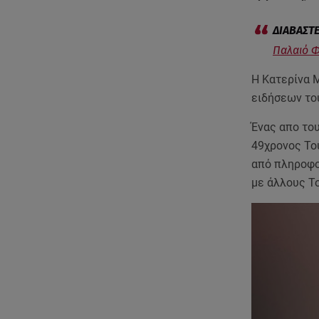
Παλαιό Φ
Η Κατερίνα 
ειδήσεων του
Ένας απο το
49χρονος Τού
από πληροφο
με άλλους Τ