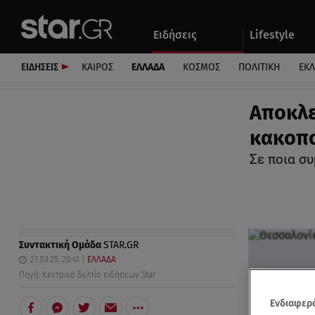
Αθλητικά
Quiz
Ειδήσεις
Lifestyle
Αυτοκίνητο
ΕΙΔΗΣΕΙΣ
ΚΑΙΡΟΣ
ΕΛΛΑΔΑ
ΚΟΣΜΟΣ
ΠΟΛΙΤΙΚΗ
ΕΚ
Αποκλε
κακοπο
Σε ποια συ
Συντακτική Ομάδα
STAR.GR
21.03.25, 20:41
ΕΛΛΑΔΑ
Πηγή: Kεντρικό δελτίο ειδήσεων Star
Ενδιαφερό