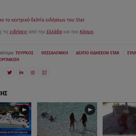
ρο το κεντρικό δελτίο ειδήσεων του Star
ς τις
ειδήσεις
από την
Ελλάδα
και τον
Κόσμο
.
|
|
|
σότερα:
ΤΟΥΡΚΟΣ
ΘΕΣΣΑΛΟΝΙΚΗ
ΔΕΛΤΙΟ ΕΙΔΗΣΕΩΝ STAR
ΣΥΛ
ΟΡΓΑΝΩΣΗ
ΣΗΣ