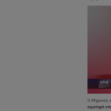
Ο 49χρονος 
αιματηρό επ