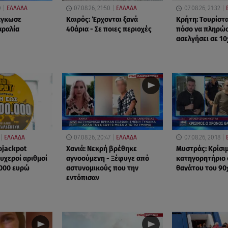
0
ΕΛΛΑΔΑ
07.08.26, 21:50
ΕΛΛΑΔΑ
07.08.26, 21:32
δάγκωσε
Καιρός: Έρχονται ξανά
Κρήτη: Τουρίστ
αραλία
40άρια - Σε ποιες περιοχές
πόσο να πληρώσε
ασελγήσει σε 1
ΕΛΛΑΔΑ
07.08.26, 20:47
ΕΛΛΑΔΑ
07.08.26, 20:18
ojackpot
Χανιά: Νεκρή βρέθηκε
Μυστράς: Κρίσιμ
τυχεροί αριθμοί
αγνοούμενη - Ξέφυγε από
κατηγορητήριο 
.000 ευρώ
αστυνομικούς που την
θανάτου του 90
εντόπισαν