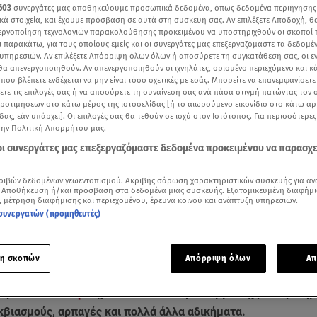
603
συνεργάτες μας αποθηκεύουμε προσωπικά δεδομένα, όπως δεδομένα περιήγησης
κά στοιχεία, και έχουμε πρόσβαση σε αυτά στη συσκευή σας. Αν επιλέξετε Αποδοχή, θ
νεργοποίηση τεχνολογιών παρακολούθησης προκειμένου να υποστηριχθούν οι σκοποί
ι παρακάτω, για τους οποίους εμείς και οι συνεργάτες μας επεξεργαζόμαστε τα δεδομέ
υπηρεσιών. Αν επιλέξετε Απόρριψη όλων όλων ή αποσύρετε τη συγκατάθεσή σας, οι ε
 θα απενεργοποιηθούν. Αν απενεργοποιηθούν οι ιχνηλάτες, ορισμένο περιεχόμενο και κά
 που βλέπετε ενδέχεται να μην είναι τόσο σχετικές με εσάς. Μπορείτε να επανεμφανίσετ
ξετε τις επιλογές σας ή να αποσύρετε τη συναίνεσή σας ανά πάσα στιγμή πατώντας τον
προτιμήσεων στο κάτω μέρος της ιστοσελίδας [ή το αιωρούμενο εικονίδιο στο κάτω α
δας, εάν υπάρχει]. Οι επιλογές σας θα τεθούν σε ισχύ στον Ιστότοπος. Για περισσότερε
την Πολιτική Απορρήτου μας.
 οι συνεργάτες μας επεξεργαζόμαστε δεδομένα προκειμένου να παρασχ
ρτάζ της Κατερίνας Μαστραντωνάκη στο κεντρικό δελτίο ειδήσεων του Star
ριβών δεδομένων γεωεντοπισμού. Ακριβής σάρωση χαρακτηριστικών συσκευής για αν
 Αποθήκευση ή/και πρόσβαση στα δεδομένα μιας συσκευής. Εξατομικευμένη διαφήμι
Δείτε περισσότερα άρθρα μας στα αποτελέσματα αναζήτησης
, μέτρηση διαφήμισης και περιεχομένου, έρευνα κοινού και ανάπτυξη υπηρεσιών.
συνεργατών (προμηθευτές)
Add star.gr on Google
η σκοπών
Απόρριψη όλων
Απ
νας από τους πιο
σκληρούς κακοποιούς της Τουρκίας
, που εί
τη
Θεσσαλονίκη
. Είχε καταδικαστεί για συμμετοχή σε εγκλη
κβιασμούς, αρπαγές και πολλά άλλα αδικήματα.