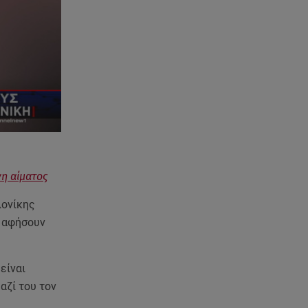
Χανιά: Νεκρή βρέθηκε
αγνοούμενη - Ξέφυγε από
αστυνομικούς που την
εντόπισαν
07.08.26 , 20:18
Μυστράς: Κρίσιμος για το
κατηγορητήριο ο χρόνος
θανάτου του 90χρονου
07.08.26 , 20:13
νη αίματος
Κυψέλη: Tι βρέθηκε στο
διαμέρισμα της 38χρονης Λίζα
λονίκης
υ αφήσουν
07.08.26 , 19:15
Συντάξεις Σεπτεμβρίου: Πότε θα
μπουν τα χρήματα στους
είναι
λογαριασμούς
αζί του τον
07.08.26 , 18:45