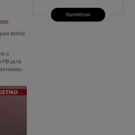
07.08.26 , 21:32
Κρήτη: Τουρίστας ρωτούσε
Περισσότερα
πόσο να πληρώσει για να
ονου
ασελγήσει σε 10χρονη
ρικό δελτίο
07.08.26 , 21:17
Κλήρωση Eurojackpot
ναι ο
7/8/2026: Οι τυχεροί αριθμοί για
τα 32.000.000 ευρώ
 FBI μετά
 εντοπίσει
07.08.26 , 21:03
Σε τρία επίπεδα οι παραβιάσεις
της Τουρκίας στο Αιγαίο
07.08.26 , 21:00
MINI Aceman E: Τα αξεσουάρ για
περιπετειώδεις διαδρομές
07.08.26 , 20:47