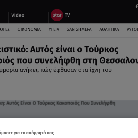
Video
ΛΟΓΕΣ
ΟΙΚΟΝΟΜΙΑ
ΥΓΕΙΑ
ΣΑΝ ΣΗΜΕΡΑ
ΑΘΛΗΤΙΚΑ
ΑΥΤΟ
ιστικό: Αυτός είναι ο Τούρκος
ιός που συνελήφθη στη Θεσσαλο
μμορία ανήκει, πώς έφθασαν στα ίχνη του
μαστε για το απόρρητό σας