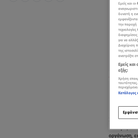
Εμείς και οι
αναγνωριστι
δυνατή η ε
εμφανίζοντα
την παροχή 
τεχνολογίες
διαφημίσεις
για να αλλά
Διαχείριση 
της ιστοσελί
ανατρέξτε σ
Εμείς και
εξής:
Δείτε το ρεπο
Χρήση επακ
ταυτότητας.
περιεχόμενο
Κατάλογος 
Εμφάνισ
Συνελήφθη έ
καταφύγιο σ
οργάνωση, ε