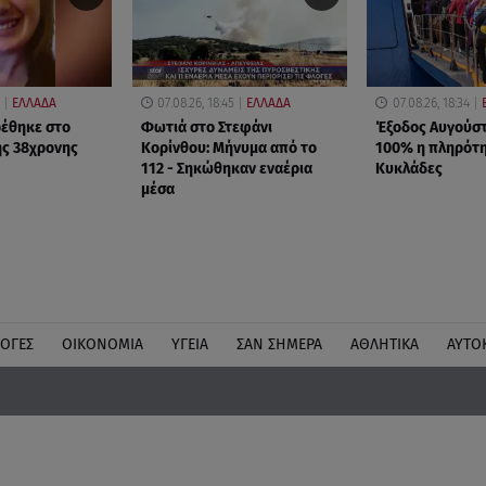
ΕΛΛΑΔΑ
07.08.26, 18:45
ΕΛΛΑΔΑ
07.08.26, 18:34
ρέθηκε στο
Φωτιά στο Στεφάνι
Έξοδος Αυγούστ
ης 38χρονης
Κορίνθου: Μήνυμα από το
100% η πληρότη
112 - Σηκώθηκαν εναέρια
Κυκλάδες
μέσα
ΛΟΓΕΣ
ΟΙΚΟΝΟΜΙΑ
ΥΓΕΙΑ
ΣΑΝ ΣΗΜΕΡΑ
ΑΘΛΗΤΙΚΑ
ΑΥΤΟ