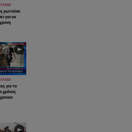
ΕΛΛΑΔΑ
ας ρωτούσε
ι για να
0χρονη
ΕΛΛΑΔΑ
ος για το
ο χρόνος
χρονου