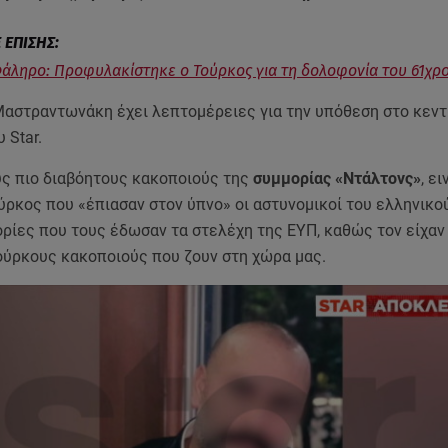
άληρο: Προφυλακίστηκε ο Τούρκος για τη δολοφονία του 61χρ
Μαστραντωνάκη έχει λεπτομέρειες για την υπόθεση στο κεντ
 Star.
υς πιο διαβόητους κακοποιούς της
συμμορίας «Ντάλτονς»
, ει
ρκος που «έπιασαν στον ύπνο» οι αστυνομικοί του ελληνικού
ρίες που τους έδωσαν τα στελέχη της ΕΥΠ, καθώς τον είχαν
ούρκους κακοποιούς που ζουν στη χώρα μας.