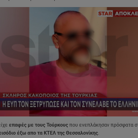
είχε
επαφές με τους Τούρκους
που ενεπλάκησαν πρόσφατα σ
εισόδιο έξω απο τα ΚΤΕΛ της Θεσσαλονίκης
.