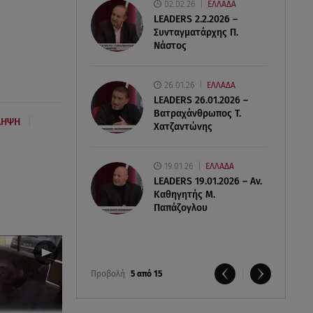
02.02.26
ΕΛΛΑΔΑ
LEADERS 2.2.2026 –
Συνταγματάρχης Π.
Νάστος
26.01.26
ΕΛΛΑΔΑ
LEADERS 26.01.2026 –
Βατραχάνθρωπος Τ.
|
ΛΗΨΗ
Χατζαντώνης
19.01.26
ΕΛΛΑΔΑ
LEADERS 19.01.2026 – Αν.
Καθηγητής Μ.
Παπάζογλου
Προβολή
5 από 15