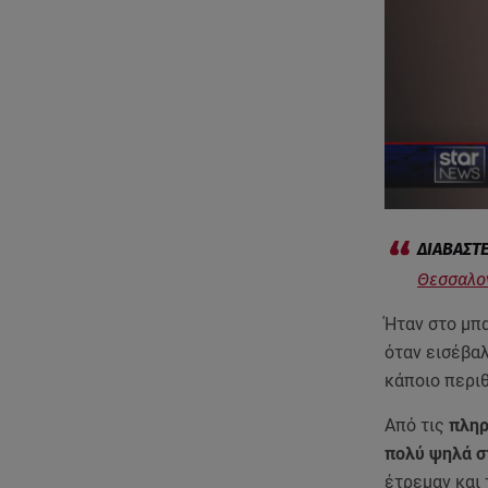
Θεσσαλον
Ήταν στο μπ
όταν εισέβαλ
κάποιο περι
Από τις
πληρ
πολύ ψηλά σ
έτρεμαν και