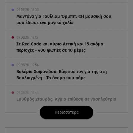
09.08.26 , 13:30
Μαντόνα για Γουίλιαμ Όρμπιτ: «Η μουσική σου
μου έδωσε ένα μαγικό χαλί»
09.08.26 , 13:15
Σε Red Code και αύριο Αττική και 15 ακόμα
περιοχές - 400 φωτιές σε 10 μέρες
09.08.26 , 12:54
Βαλέρια Χοψονίδου: Βάφτισε τον γιο της στη
Βουλιαγμένη - Το όνομα που πήρε
09.08.26 , 12:44
Ερυθρός Σταυρός: Άγρια επίθεση σε νοσηλεύτρια
στα Επείγοντα
Περισσότερα
09.08.26 , 12:28
Πάρος: Χωρίς ναυαγοσώστη η πισίνα του beach
bar όπου πνίγηκε ο 4χρονος