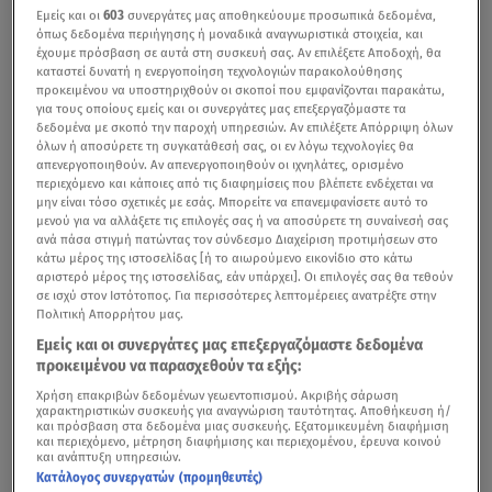
Εμείς και οι
603
συνεργάτες μας αποθηκεύουμε προσωπικά δεδομένα,
όπως δεδομένα περιήγησης ή μοναδικά αναγνωριστικά στοιχεία, και
έχουμε πρόσβαση σε αυτά στη συσκευή σας. Αν επιλέξετε Αποδοχή, θα
καταστεί δυνατή η ενεργοποίηση τεχνολογιών παρακολούθησης
προκειμένου να υποστηριχθούν οι σκοποί που εμφανίζονται παρακάτω,
για τους οποίους εμείς και οι συνεργάτες μας επεξεργαζόμαστε τα
δεδομένα με σκοπό την παροχή υπηρεσιών. Αν επιλέξετε Απόρριψη όλων
όλων ή αποσύρετε τη συγκατάθεσή σας, οι εν λόγω τεχνολογίες θα
απενεργοποιηθούν. Αν απενεργοποιηθούν οι ιχνηλάτες, ορισμένο
περιεχόμενο και κάποιες από τις διαφημίσεις που βλέπετε ενδέχεται να
μην είναι τόσο σχετικές με εσάς. Μπορείτε να επανεμφανίσετε αυτό το
μενού για να αλλάξετε τις επιλογές σας ή να αποσύρετε τη συναίνεσή σας
ανά πάσα στιγμή πατώντας τον σύνδεσμο Διαχείριση προτιμήσεων στο
κάτω μέρος της ιστοσελίδας [ή το αιωρούμενο εικονίδιο στο κάτω
αριστερό μέρος της ιστοσελίδας, εάν υπάρχει]. Οι επιλογές σας θα τεθούν
σε ισχύ στον Ιστότοπος. Για περισσότερες λεπτομέρειες ανατρέξτε στην
Πολιτική Απορρήτου μας.
Εμείς και οι συνεργάτες μας επεξεργαζόμαστε δεδομένα
προκειμένου να παρασχεθούν τα εξής:
Χρήση επακριβών δεδομένων γεωεντοπισμού. Ακριβής σάρωση
χαρακτηριστικών συσκευής για αναγνώριση ταυτότητας. Αποθήκευση ή/
και πρόσβαση στα δεδομένα μιας συσκευής. Εξατομικευμένη διαφήμιση
και περιεχόμενο, μέτρηση διαφήμισης και περιεχομένου, έρευνα κοινού
και ανάπτυξη υπηρεσιών.
Κατάλογος συνεργατών (προμηθευτές)