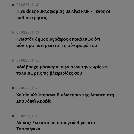
09.08.26 , 14:32
Πινακίδες κυκλοφορίας με λίγα κλικ - Τέλος οι
καθυστερήσεις
09.08.26 , 14:01
Γνωστός δημοσιογράφος αποκάλυψε ότι
σύντομα παντρεύεται τη σύντροφό του
09.08.26 , 14:00
Αδιάβροχη μάσκαρα: αφαίρεσε την χωρίς να
ταλαιπωρείς τις βλεφερίδες σου
09.08.26 , 13:47
Χούθι: «Χτύπησαν» διυλιστήριο της Aramco στη
Σαουδική Αραβία
09.08.26 , 13:31
Μήλος: Ελικόπτερο προσγειώθηκε στο
Σαρακήνικο