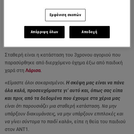
Εμφάνιση σκοπών
Απόρριψη όλων
Αποδοχή
Σταθερή είναι η κατάσταση του 3χρονου αγοριού που
παρασύρθηκε από διερχόμενο όχημα έξω από παιδική
χαρά στη
Λάρισα
.
«Είμαστε όλοι σοκαρισμένοι.
Η σκέψη μας είναι να πάνε
όλα καλά, προσευχόμαστε γι’ αυτό και, όπως σας είπα
και πριν, από τα δεδομένα που έχουμε στα χέρια μας
είναι ότι παρουσιάζει μια σταθερή κατάσταση. Να μην
υπάρξουν διακυμάνσεις, να μην υπάρξουν επιπλοκές και
να γίνει σύντομα το παιδί καλά»,
είπε η θεία του παιδιού
στον ΑΝΤ1.